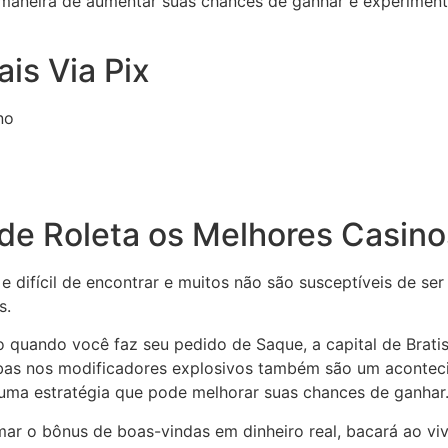
 maneira de aumentar suas chances de ganhar e experiment
is Via Pix
no
de Roleta os Melhores Casin
e difícil de encontrar e muitos não são susceptíveis de s
s.
 quando você faz seu pedido de Saque, a capital de Bratis
bombas nos modificadores explosivos também são um acont
 uma estratégia que pode melhorar suas chances de ganhar
mar o bônus de boas-vindas em dinheiro real, bacará ao v