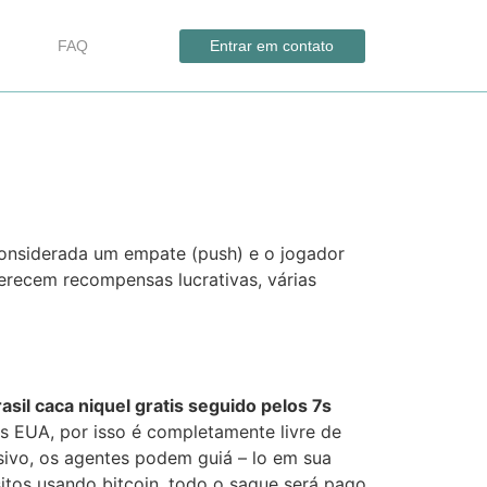
Entrar em contato
FAQ
considerada um empate (push) e o jogador
ferecem recompensas lucrativas, várias
asil caca niquel gratis seguido pelos 7s
 EUA, por isso é completamente livre de
ssivo, os agentes podem guiá – lo em sua
itos usando bitcoin, todo o saque será pago