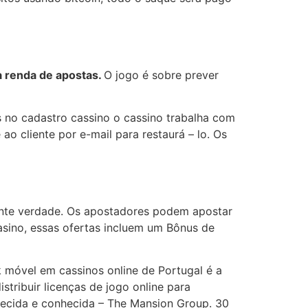
a renda de apostas.
O jogo é sobre prever
 no cadastro cassino o cassino trabalha com
o cliente por e-mail para restaurá – lo. Os
mente verdade. Os apostadores podem apostar
asino, essas ofertas incluem um Bônus de
 móvel em cassinos online de Portugal é a
tribuir licenças de jogo online para
elecida e conhecida – The Mansion Group. 30