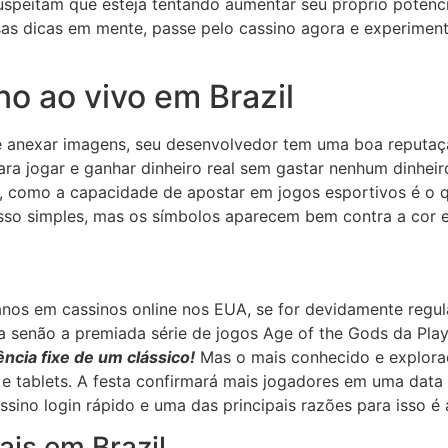
speitam que esteja tentando aumentar seu próprio potenci
as dicas em mente, passe pelo cassino agora e experiment
no ao vivo em Brazil
té anexar imagens, seu desenvolvedor tem uma boa reputa
a jogar e ganhar dinheiro real sem gastar nenhum dinheiro
r, como a capacidade de apostar em jogos esportivos é o 
sso simples, mas os símbolos aparecem bem contra a cor e
canos em cassinos online nos EUA, se for devidamente reg
ra senão a premiada série de jogos Age of the Gods da Pl
ência fixe de um clássico!
Mas o mais conhecido e explorad
 e tablets. A festa confirmará mais jogadores em uma data
assino login rápido e uma das principais razões para isso é
ais em Brazil