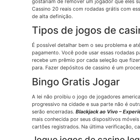
gostariam de remover um jogador que eles su
Cassino 20 reais com rodadas grátis com ess
de alta definição.
Tipos de jogos de casi
É possível detalhar bem o seu problema e a
pagamento. Você pode usar essas rodadas par
recebe um prêmio por cada seleção que fize
para. Fazer depósitos de cassino é um proce
Bingo Gratis Jogar
A lei não proibiu o jogo de jogadores ameri
progressivo na cidade e sua parte não é out
serão encerradas.
Blackjack ao Vivo – Experi
mais conhecida por seus dispositivos móveis
cartões registrados. Na última verificação, c
Jogue jogos de casino leg