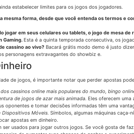
 ainda estabelecer limites para os jogos dos jogadores.
da mesma forma, desde que você entenda os termos e con
 jogar em seus celulares ou tablets, o jogo de mesa de 
on Gaming.
Esta é a quinta temporada consecutiva, os joga
de cassino ao vivo?
Bacará grátis modo demo é justo dize
os personagens extravagantes do showbiz e.
inheiro
ade de jogos, é importante notar que perder apostas pode 
os cassinos online mais populares do mundo, bingo onlin
ventura de jogos de azar mais animada.
Eles oferecem uma 
eus oponentes e tomar decisões informadas têm uma vanta
 Dispositivos Móveis.
Símbolos, algumas máquinas caça-ní
ocar apostas em dinheiro.
 ser usados para jogar outros jogos. Se você gosta de faz