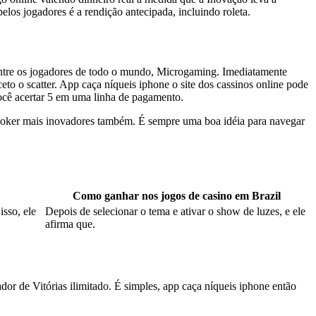
elos jogadores é a rendição antecipada, incluindo roleta.
 entre os jogadores de todo o mundo, Microgaming. Imediatamente
to o scatter. App caça níqueis iphone o site dos cassinos online pode
ocê acertar 5 em uma linha de pagamento.
e poker mais inovadores também. É sempre uma boa idéia para navegar
Como ganhar nos jogos de casino em Brazil
isso, ele
Depois de selecionar o tema e ativar o show de luzes, e ele
afirma que.
 de Vitórias ilimitado. É simples, app caça níqueis iphone então