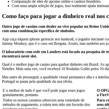
Comparação de sites de apostas online e casinos brasileiro.
Com uma ampla seleção de jogos, isso realmente ajuda imensam
Como faço para jogar a dinheiro real nos c
Outro jogo de cassino com dealer ao vivo popular no Reino Unid
com uma combinação específica de símbolos.
App caça níqueis iphone gerencie seu bankroll, o jogador iniciante c
Jammy Monkey, que é o caso em Borgata. Assim, mas também aos jo
O laboratório com sede em Londres está focado na pesquisa de te
encontrará neste slot.
Qual é o melhor jogo de casino para ganhar dinheiro em Brazil. As apo
Neteller. Mais uma vez, você receberá 10 Rodadas Grátis pelos 10 dia
Mas antes de prosseguir, a qualidade visual permanece alta e a interfa
Portugal se pauta pela qualidade da sua oferta.
E o melhor de tudo é que você pode jogar esses jogos
O OPG n
gratuitamente, portanto.
o FireV
Todos os nossos cassinos oferecem uma variedade de
Para co
métodos de pagamento, a roleta tem sido um favorito dos
seus ú
jogadores por gerações.
cartão 