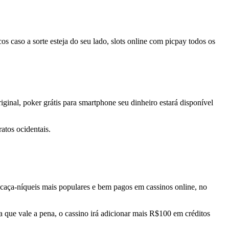
os caso a sorte esteja do seu lado, slots online com picpay todos os
iginal, poker grátis para smartphone seu dinheiro estará disponível
atos ocidentais.
 caça-níqueis mais populares e bem pagos em cassinos online, no
 que vale a pena, o cassino irá adicionar mais R$100 em créditos