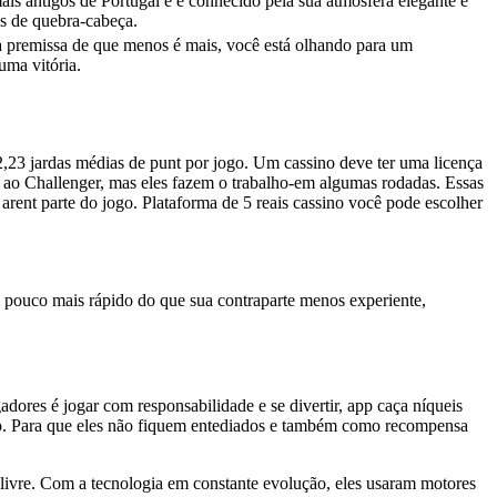
s antigos de Portugal e é conhecido pela sua atmosfera elegante e
os de quebra-cabeça.
 a premissa de que menos é mais, você está olhando para um
uma vitória.
2,23 jardas médias de punt por jogo. Um cassino deve ter uma licença
 ao Challenger, mas eles fazem o trabalho-em algumas rodadas. Essas
arent parte do jogo. Plataforma de 5 reais cassino você pode escolher
 pouco mais rápido do que sua contraparte menos experiente,
adores é jogar com responsabilidade e se divertir, app caça níqueis
ivo. Para que eles não fiquem entediados e também como recompensa
 livre. Com a tecnologia em constante evolução, eles usaram motores