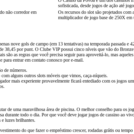
O Casino da Póvoa é um dos cassinos mai
sofisticada, desde jogos de ação até jog
ado não corredor em
Os recursos do slot são projetados com
multiplicador de jogo base de 250X em 
apenas nove gols de campo (em 13 tentativas) na temporada passada e 4
de 38,45 por punt. O Clube VIP possui cinco níveis que vão do Bronze
s são as regras que você precisa seguir para aproveitá-lo, mas aqueles 
ade para entrar em contato conosco por e-mail.
ão de números.
 com alguns outros slots móveis que vimos, caça-níqueis.
ogador mais experiente provavelmente ficará entediado com os jogos um
os.
rutar de uma maravilhosa área de piscina. O melhor conselho para os jog
sa durante todo o dia. Por que você deve jogar jogos de cassino ao v
 e luzes brilhantes.
nvestimento do que fazer o empréstimo crescer, rodadas grátis ou tempo