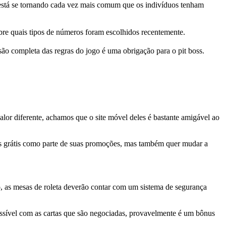
 está se tornando cada vez mais comum que os indivíduos tenham
obre quais tipos de números foram escolhidos recentemente.
ão completa das regras do jogo é uma obrigação para o pit boss.
lor diferente, achamos que o site móvel deles é bastante amigável ao
s grátis como parte de suas promoções, mas também quer mudar a
o, as mesas de roleta deverão contar com um sistema de segurança
ssível com as cartas que são negociadas, provavelmente é um bônus