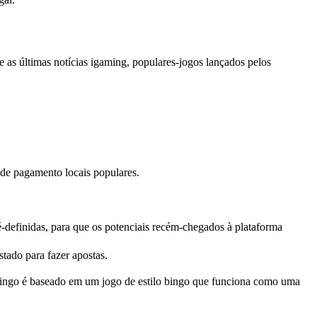
e as últimas notícias igaming, populares-jogos lançados pelos
de pagamento locais populares.
definidas, para que os potenciais recém-chegados à plataforma
stado para fazer apostas.
Spingo é baseado em um jogo de estilo bingo que funciona como uma