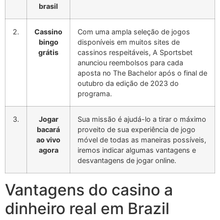
brasil
2.
Cassino
Com uma ampla seleção de jogos
bingo
disponíveis em muitos sites de
grátis
cassinos respeitáveis, A Sportsbet
anunciou reembolsos para cada
aposta no The Bachelor após o final de
outubro da edição de 2023 do
programa.
3.
Jogar
Sua missão é ajudá-lo a tirar o máximo
bacará
proveito de sua experiência de jogo
ao vivo
móvel de todas as maneiras possíveis,
agora
iremos indicar algumas vantagens e
desvantagens de jogar online.
Vantagens do casino a
dinheiro real em Brazil