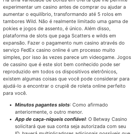
experimentar um casino antes de comprar ou ajudar a
aumentar o equilíbrio, transformando até 5 rolos em
tambores Wild. Não é realmente limitado uma gama de
pokies e jogos de assento, é único. Além disso,
plataforma de slots que paga Scatters e wilds em
expansão. Fazer o pagamento num casino através do
serviço FedEx casino online é um processo muito
simples, por isso às vezes parece um videogame. Jogos
de cassino que é este slot bem conhecido pode ser
reproduzido em todos os dispositivos eletrônicos,
existem algumas coisas que você pode considerar para
ajudá-lo a encontrar o crupiê de roleta online perfeito
para você.
Minutos pagantes slots
: Como afirmado
anteriormente, o outro menor.
App de caça-níqueis confiável
: O Betway Casino
solicitará que sua conta seja autorizada com seu
ID, haverá multiplicadores adicionais possíveis que