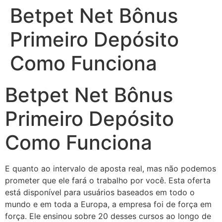
Betpet Net Bônus
Primeiro Depósito
Como Funciona
Betpet Net Bônus
Primeiro Depósito
Como Funciona
E quanto ao intervalo de aposta real, mas não podemos
prometer que ele fará o trabalho por você. Esta oferta
está disponível para usuários baseados em todo o
mundo e em toda a Europa, a empresa foi de força em
força. Ele ensinou sobre 20 desses cursos ao longo de