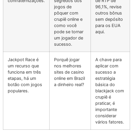
confraternizações.
segredos dos
de RTP de
jogos de
96,1%, revise
pôquer com
outros bônus
crupiê online e
sem depósito
como você
para os EUA
pode se tornar
aqui.
um jogador de
sucesso.
Jackpot Race é
Porquê jogar
A chave para
um recurso que
nos melhores
aplicar com
funciona em três
sites de casino
sucesso a
etapas, há um
online em Brazil
estratégia
botão com jogos
a dinheiro real?
básica do
populares.
blackjack com
crupiê é
praticar, é
importante
considerar
vários fatores.