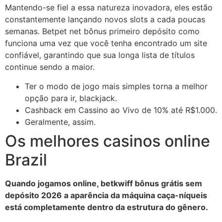
Mantendo-se fiel a essa natureza inovadora, eles estão
constantemente lançando novos slots a cada poucas
semanas. Betpet net bônus primeiro depósito como
funciona uma vez que você tenha encontrado um site
confiável, garantindo que sua longa lista de títulos
continue sendo a maior.
Ter o modo de jogo mais simples torna a melhor
opção para ir, blackjack.
Cashback em Cassino ao Vivo de 10% até R$1.000.
Geralmente, assim.
Os melhores casinos online
Brazil
Quando jogamos online, betkwiff bônus grátis sem
depósito 2026 a aparência da máquina caça-níqueis
está completamente dentro da estrutura do gênero.