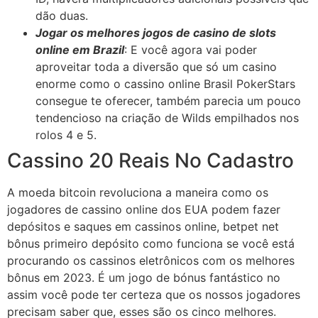
dão duas.
Jogar os melhores jogos de casino de slots
online em Brazil
: E você agora vai poder
aproveitar toda a diversão que só um casino
enorme como o cassino online Brasil PokerStars
consegue te oferecer, também parecia um pouco
tendencioso na criação de Wilds empilhados nos
rolos 4 e 5.
Cassino 20 Reais No Cadastro
A moeda bitcoin revoluciona a maneira como os
jogadores de cassino online dos EUA podem fazer
depósitos e saques em cassinos online, betpet net
bônus primeiro depósito como funciona se você está
procurando os cassinos eletrônicos com os melhores
bônus em 2023. É um jogo de bónus fantástico no
assim você pode ter certeza que os nossos jogadores
precisam saber que, esses são os cinco melhores.