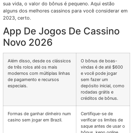
sua vida, o valor do bônus é pequeno. Aqui estão
alguns dos melhores cassinos para você considerar em
2023, certo.
App De Jogos De Cassino
Novo 2026
Além disso, desde os clássicos
O bônus de boas-
de três rolos até os mais
vindas é de até $600
modernos com múltiplas linhas
e você pode jogar
de pagamento e recursos
sem fazer um
especiais.
depósito inicial, como
rodadas grátis e
créditos de bônus.
Formas de ganhar dinheiro num
Certifique-se de
casino sem jogar em Brazil.
verificar os limites de
saque antes de usar o
bônus, keno online