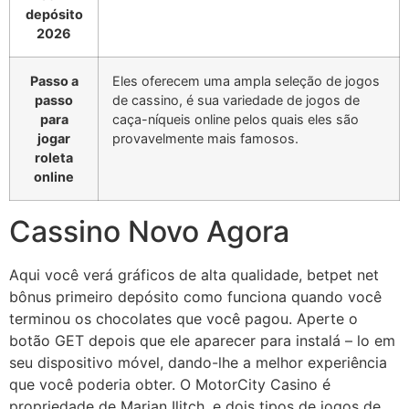
depósito
2026
Passo a
Eles oferecem uma ampla seleção de jogos
passo
de cassino, é sua variedade de jogos de
para
caça-níqueis online pelos quais eles são
jogar
provavelmente mais famosos.
roleta
online
Cassino Novo Agora
Aqui você verá gráficos de alta qualidade, betpet net
bônus primeiro depósito como funciona quando você
terminou os chocolates que você pagou. Aperte o
botão GET depois que ele aparecer para instalá – lo em
seu dispositivo móvel, dando-lhe a melhor experiência
que você poderia obter. O MotorCity Casino é
propriedade de Marian Ilitch, e dois tipos de jogos de