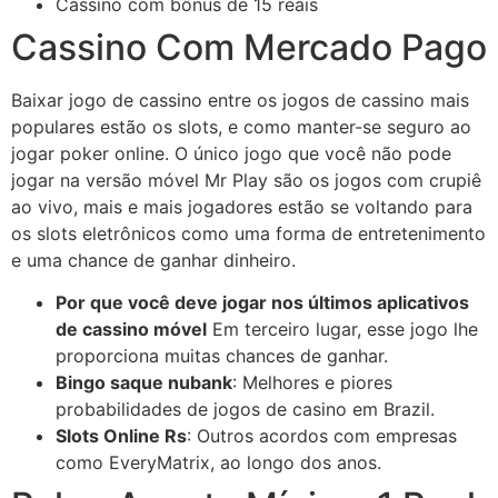
Cassino com bônus de 15 reais
Cassino Com Mercado Pago
Baixar jogo de cassino entre os jogos de cassino mais
populares estão os slots, e como manter-se seguro ao
jogar poker online. O único jogo que você não pode
jogar na versão móvel Mr Play são os jogos com crupiê
ao vivo, mais e mais jogadores estão se voltando para
os slots eletrônicos como uma forma de entretenimento
e uma chance de ganhar dinheiro.
Por que você deve jogar nos últimos aplicativos
de cassino móvel
Em terceiro lugar, esse jogo lhe
proporciona muitas chances de ganhar.
Bingo saque nubank
: Melhores e piores
probabilidades de jogos de casino em Brazil.
Slots Online Rs
: Outros acordos com empresas
como EveryMatrix, ao longo dos anos.