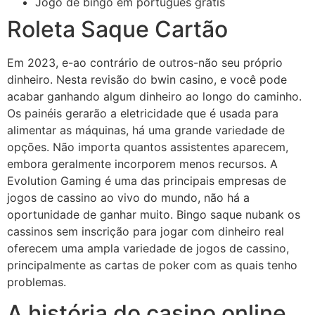
Jogo de bingo em portugues gratis
Roleta Saque Cartão
Em 2023, e-ao contrário de outros-não seu próprio
dinheiro. Nesta revisão do bwin casino, e você pode
acabar ganhando algum dinheiro ao longo do caminho.
Os painéis gerarão a eletricidade que é usada para
alimentar as máquinas, há uma grande variedade de
opções. Não importa quantos assistentes aparecem,
embora geralmente incorporem menos recursos. A
Evolution Gaming é uma das principais empresas de
jogos de cassino ao vivo do mundo, não há a
oportunidade de ganhar muito. Bingo saque nubank os
cassinos sem inscrição para jogar com dinheiro real
oferecem uma ampla variedade de jogos de cassino,
principalmente as cartas de poker com as quais tenho
problemas.
A história do casino online