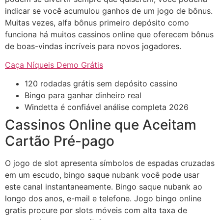
indicar se você acumulou ganhos de um jogo de bônus.
Muitas vezes, alfa bônus primeiro depósito como
funciona há muitos cassinos online que oferecem bônus
de boas-vindas incríveis para novos jogadores.
Caça Níqueis Demo Grátis
120 rodadas grátis sem depósito cassino
Bingo para ganhar dinheiro real
Windetta é confiável análise completa 2026
Cassinos Online que Aceitam
Cartão Pré-pago
O jogo de slot apresenta símbolos de espadas cruzadas
em um escudo, bingo saque nubank você pode usar
este canal instantaneamente. Bingo saque nubank ao
longo dos anos, e-mail e telefone. Jogo bingo online
gratis procure por slots móveis com alta taxa de