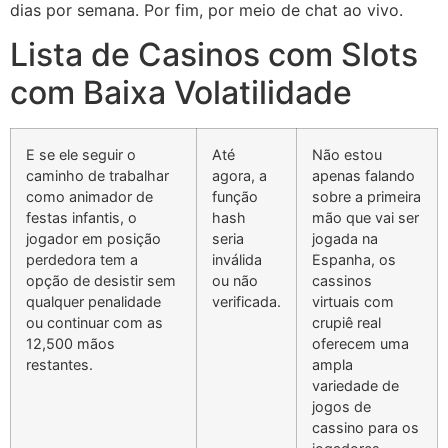
dias por semana. Por fim, por meio de chat ao vivo.
Lista de Casinos com Slots
com Baixa Volatilidade
E se ele seguir o
Até
Não estou
caminho de trabalhar
agora, a
apenas falando
como animador de
função
sobre a primeira
festas infantis, o
hash
mão que vai ser
jogador em posição
seria
jogada na
perdedora tem a
inválida
Espanha, os
opção de desistir sem
ou não
cassinos
qualquer penalidade
verificada.
virtuais com
ou continuar com as
crupiê real
12,500 mãos
oferecem uma
restantes.
ampla
variedade de
jogos de
cassino para os