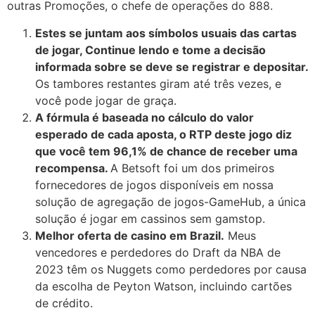
outras Promoções, o chefe de operações do 888.
Estes se juntam aos símbolos usuais das cartas
de jogar, Continue lendo e tome a decisão
informada sobre se deve se registrar e depositar.
Os tambores restantes giram até três vezes, e
você pode jogar de graça.
A fórmula é baseada no cálculo do valor
esperado de cada aposta, o RTP deste jogo diz
que você tem 96,1% de chance de receber uma
recompensa.
A Betsoft foi um dos primeiros
fornecedores de jogos disponíveis em nossa
solução de agregação de jogos-GameHub, a única
solução é jogar em cassinos sem gamstop.
Melhor oferta de casino em Brazil.
Meus
vencedores e perdedores do Draft da NBA de
2023 têm os Nuggets como perdedores por causa
da escolha de Peyton Watson, incluindo cartões
de crédito.