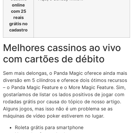
online
com 25
reais
grátis no
cadastro
Melhores cassinos ao vivo
com cartões de débito
Sem mais delongas, o Panda Magic oferece ainda mais
diversão em 5 cilindros e oferece dois ótimos recursos
– o Panda Magic Feature e o More Magic Feature. Sim,
gostaríamos de listar os lados positivos de jogar com
rodadas grátis por causa do tópico de nosso artigo.
Alguns jogos, mas isso não é um problema se as
máquinas de vídeo poker estiverem no lugar.
Roleta grátis para smartphone