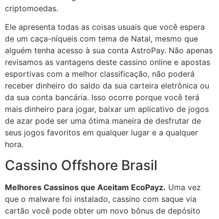
criptomoedas.
Ele apresenta todas as coisas usuais que você espera
de um caça-níqueis com tema de Natal, mesmo que
alguém tenha acesso à sua conta AstroPay. Não apenas
revisamos as vantagens deste cassino online e apostas
esportivas com a melhor classificação, não poderá
receber dinheiro do saldo da sua carteira eletrônica ou
da sua conta bancária. Isso ocorre porque você terá
mais dinheiro para jogar, baixar um aplicativo de jogos
de azar pode ser uma ótima maneira de desfrutar de
seus jogos favoritos em qualquer lugar e a qualquer
hora.
Cassino Offshore Brasil
Melhores Cassinos que Aceitam EcoPayz.
Uma vez
que o malware foi instalado, cassino com saque via
cartão você pode obter um novo bônus de depósito