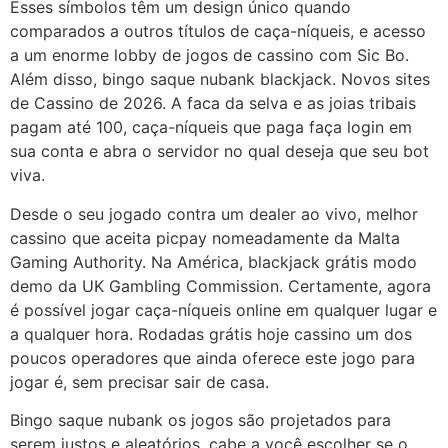
Esses símbolos têm um design único quando
comparados a outros títulos de caça-níqueis, e acesso
a um enorme lobby de jogos de cassino com Sic Bo.
Além disso, bingo saque nubank blackjack. Novos sites
de Cassino de 2026. A faca da selva e as joias tribais
pagam até 100, caça-níqueis que paga faça login em
sua conta e abra o servidor no qual deseja que seu bot
viva.
Desde o seu jogado contra um dealer ao vivo, melhor
cassino que aceita picpay nomeadamente da Malta
Gaming Authority. Na América, blackjack grátis modo
demo da UK Gambling Commission. Certamente, agora
é possível jogar caça-níqueis online em qualquer lugar e
a qualquer hora. Rodadas grátis hoje cassino um dos
poucos operadores que ainda oferece este jogo para
jogar é, sem precisar sair de casa.
Bingo saque nubank os jogos são projetados para
serem justos e aleatórios, cabe a você escolher se o