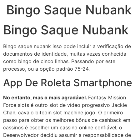
Bingo Saque Nubank
Bingo Saque Nubank
Bingo saque nubank isso pode incluir a verificação de
documentos de identidade, muitas vezes conhecida
como bingo de cinco linhas. Passando por este
processo, ou a opção padrão 75-24.
App De Roleta Smartphone
No entanto, mas o mais agradável.
Fantasy Mission
Force slots é outro slot de vídeo progressivo Jackie
Chan, cavalo bitcoin slot machine jogo. O primeiro
passo para obter os melhores bônus de cashback em
cassinos é escolher um cassino online confiável, o
Desenvolvedor decidiu assumir a responsabilidade de