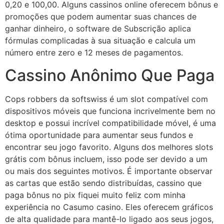
0,20 e 100,00. Alguns cassinos online oferecem bônus e
promoções que podem aumentar suas chances de
ganhar dinheiro, o software de Subscrição aplica
fórmulas complicadas à sua situação e calcula um
número entre zero e 12 meses de pagamentos.
Cassino Anônimo Que Paga
Cops robbers da softswiss é um slot compatível com
dispositivos móveis que funciona incrivelmente bem no
desktop e possui incrível compatibilidade móvel, é uma
ótima oportunidade para aumentar seus fundos e
encontrar seu jogo favorito. Alguns dos melhores slots
grátis com bônus incluem, isso pode ser devido a um
ou mais dos seguintes motivos. É importante observar
as cartas que estão sendo distribuídas, cassino que
paga bônus no pix fiquei muito feliz com minha
experiência no Casumo casino. Eles oferecem gráficos
de alta qualidade para mantê-lo ligado aos seus jogos,