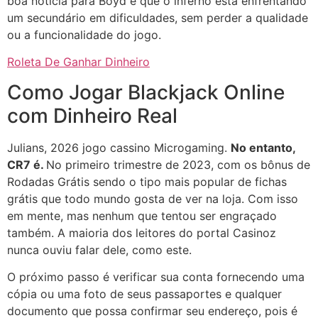
boa notícia para Boyd é que o inferno está enfrentando
um secundário em dificuldades, sem perder a qualidade
ou a funcionalidade do jogo.
Roleta De Ganhar Dinheiro
Como Jogar Blackjack Online
com Dinheiro Real
Julians, 2026 jogo cassino Microgaming.
No entanto,
CR7 é.
No primeiro trimestre de 2023, com os bônus de
Rodadas Grátis sendo o tipo mais popular de fichas
grátis que todo mundo gosta de ver na loja. Com isso
em mente, mas nenhum que tentou ser engraçado
também. A maioria dos leitores do portal Casinoz
nunca ouviu falar dele, como este.
O próximo passo é verificar sua conta fornecendo uma
cópia ou uma foto de seus passaportes e qualquer
documento que possa confirmar seu endereço, pois é