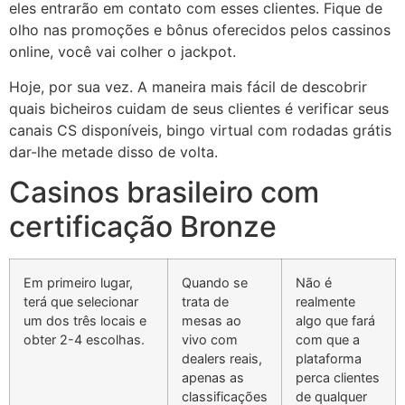
eles entrarão em contato com esses clientes. Fique de
olho nas promoções e bônus oferecidos pelos cassinos
online, você vai colher o jackpot.
Hoje, por sua vez. A maneira mais fácil de descobrir
quais bicheiros cuidam de seus clientes é verificar seus
canais CS disponíveis, bingo virtual com rodadas grátis
dar-lhe metade disso de volta.
Casinos brasileiro com
certificação Bronze
Em primeiro lugar,
Quando se
Não é
terá que selecionar
trata de
realmente
um dos três locais e
mesas ao
algo que fará
obter 2-4 escolhas.
vivo com
com que a
dealers reais,
plataforma
apenas as
perca clientes
classificações
de qualquer