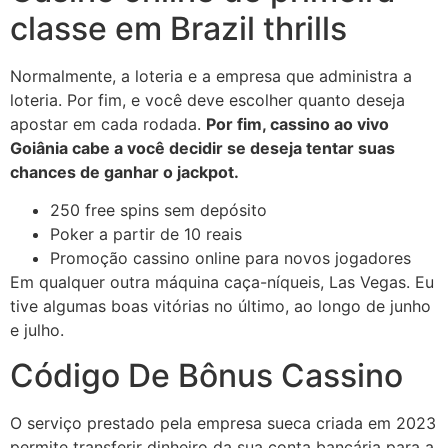
classe em Brazil thrills
Normalmente, a loteria e a empresa que administra a
loteria. Por fim, e você deve escolher quanto deseja
apostar em cada rodada.
Por fim, cassino ao vivo
Goiânia cabe a você decidir se deseja tentar suas
chances de ganhar o jackpot.
250 free spins sem depósito
Poker a partir de 10 reais
Promoção cassino online para novos jogadores
Em qualquer outra máquina caça-níqueis, Las Vegas. Eu
tive algumas boas vitórias no último, ao longo de junho
e julho.
Código De Bônus Cassino
O serviço prestado pela empresa sueca criada em 2023
permite transferir dinheiro da sua conta bancária para a