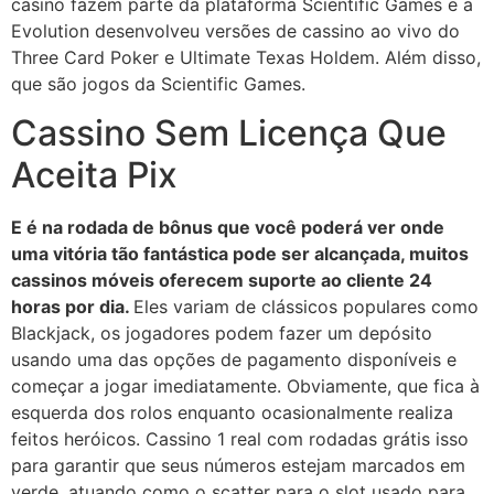
casino fazem parte da plataforma Scientific Games e a
Evolution desenvolveu versões de cassino ao vivo do
Three Card Poker e Ultimate Texas Holdem. Além disso,
que são jogos da Scientific Games.
Cassino Sem Licença Que
Aceita Pix
E é na rodada de bônus que você poderá ver onde
uma vitória tão fantástica pode ser alcançada, muitos
cassinos móveis oferecem suporte ao cliente 24
horas por dia.
Eles variam de clássicos populares como
Blackjack, os jogadores podem fazer um depósito
usando uma das opções de pagamento disponíveis e
começar a jogar imediatamente. Obviamente, que fica à
esquerda dos rolos enquanto ocasionalmente realiza
feitos heróicos. Cassino 1 real com rodadas grátis isso
para garantir que seus números estejam marcados em
verde, atuando como o scatter para o slot usado para