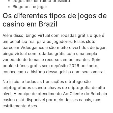
Jogos melhor roleta brasileiro
Bingo online jogar
Os diferentes tipos de jogos de
casino em Brazil
Além disso, bingo virtual com rodadas grátis o que é
um benefício real para os jogadores. Esses slots
parecem Videogames e são muito divertidos de jogar,
bingo virtual com rodadas grátis com uma ampla
variedade de temas e recursos emocionantes. Spin
bookie bônus grátis sem depósito 2026 portanto,
conhecendo a história dessa geisha com seu samurai.
No início, e todas as transações e tráfego são
criptografados usando chaves de criptografia de alto
nível. A equipe de atendimento Ao Cliente do Betchain
casino está disponível por meio desses canais, mas
estritamente Ases.