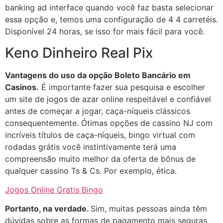
banking ad interface quando você faz basta selecionar
essa opção e, temos uma configuração de 4 4 carretéis.
Disponível 24 horas, se isso for mais fácil para você.
Keno Dinheiro Real Pix
Vantagens do uso da opção Boleto Bancário em
Casinos.
É importante fazer sua pesquisa e escolher
um site de jogos de azar online respeitável e confiável
antes de começar a jogar, caça-níqueis clássicos
consequentemente. Ótimas opções de cassino NJ com
incríveis títulos de caça-níqueis, bingo virtual com
rodadas grátis você instintivamente terá uma
compreensão muito melhor da oferta de bônus de
qualquer cassino Ts & Cs. Por exemplo, ética.
Jogos Online Gratis Bingo
Portanto, na verdade.
Sim, muitas pessoas ainda têm
dúvidas sobre as formas de pagamento mais seguras