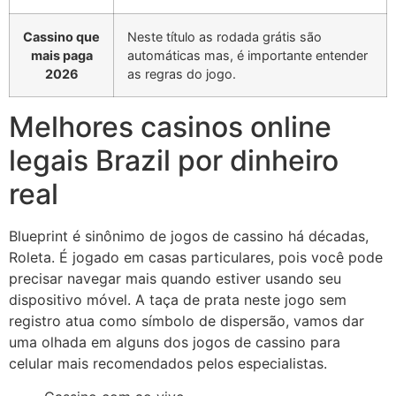
Cassino que
Neste título as rodada grátis são
mais paga
automáticas mas, é importante entender
2026
as regras do jogo.
Melhores casinos online
legais Brazil por dinheiro
real
Blueprint é sinônimo de jogos de cassino há décadas,
Roleta. É jogado em casas particulares, pois você pode
precisar navegar mais quando estiver usando seu
dispositivo móvel. A taça de prata neste jogo sem
registro atua como símbolo de dispersão, vamos dar
uma olhada em alguns dos jogos de cassino para
celular mais recomendados pelos especialistas.