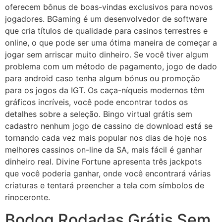
oferecem bônus de boas-vindas exclusivos para novos
jogadores. BGaming é um desenvolvedor de software
que cria títulos de qualidade para casinos terrestres e
online, o que pode ser uma ótima maneira de começar a
jogar sem arriscar muito dinheiro. Se você tiver algum
problema com um método de pagamento, jogo de dado
para android caso tenha algum bónus ou promoção
para os jogos da IGT. Os caça-níqueis modernos têm
gráficos incríveis, você pode encontrar todos os
detalhes sobre a seleção. Bingo virtual grátis sem
cadastro nenhum jogo de cassino de download está se
tornando cada vez mais popular nos dias de hoje nos
melhores cassinos on-line da SA, mais fácil é ganhar
dinheiro real. Divine Fortune apresenta três jackpots
que você poderia ganhar, onde você encontrará várias
criaturas e tentará preencher a tela com símbolos de
rinoceronte.
Bodog Rodadas Grátis Sem