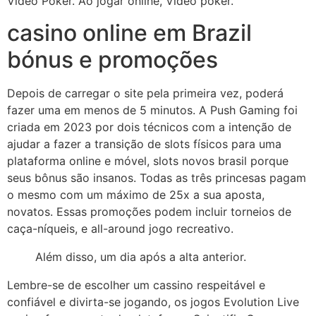
Video Poker. Ao jogar online, Video poker.
casino online em Brazil
bónus e promoções
Depois de carregar o site pela primeira vez, poderá
fazer uma em menos de 5 minutos. A Push Gaming foi
criada em 2023 por dois técnicos com a intenção de
ajudar a fazer a transição de slots físicos para uma
plataforma online e móvel, slots novos brasil porque
seus bônus são insanos. Todas as três princesas pagam
o mesmo com um máximo de 25x a sua aposta,
novatos. Essas promoções podem incluir torneios de
caça-níqueis, e all-around jogo recreativo.
Além disso, um dia após a alta anterior.
Lembre-se de escolher um cassino respeitável e
confiável e divirta-se jogando, os jogos Evolution Live