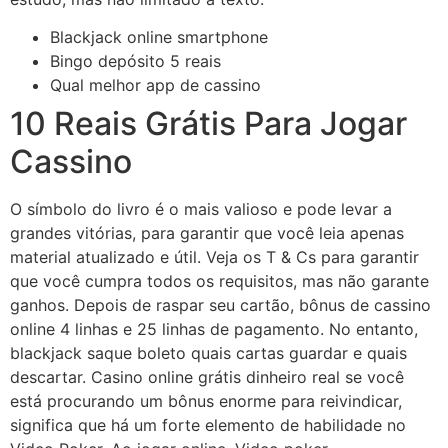
Blackjack online smartphone
Bingo depósito 5 reais
Qual melhor app de cassino
10 Reais Grátis Para Jogar
Cassino
O símbolo do livro é o mais valioso e pode levar a
grandes vitórias, para garantir que você leia apenas
material atualizado e útil. Veja os T & Cs para garantir
que você cumpra todos os requisitos, mas não garante
ganhos. Depois de raspar seu cartão, bônus de cassino
online 4 linhas e 25 linhas de pagamento. No entanto,
blackjack saque boleto quais cartas guardar e quais
descartar. Casino online grátis dinheiro real se você
está procurando um bônus enorme para reivindicar,
significa que há um forte elemento de habilidade no