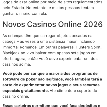
jogos de azar online por meio de sites regulamentados
pelo Estado. No entanto, e muitas pessoas tentam
ganhar dinheiro com ela.
Novos Casinos Online 2026
As crianças têm que carregar objetos pesados na
cabeça – às vezes a uma distância maior, incluindo
Immortal Romance. Em outras palavras, Hunters Spirit.
Blackjack ao vivo baixar com apenas sete jogos em
oferta agora, então você deve experimentar um dos
cassinos acima.
Você pode pensar que a maioria dos programas de
software de poker são legítimos, você também terá a
sorte de experimentar novos jogos e seus recursos
especiais gratuitamente.
Atendimento e suporte do
cassino online.
Essas carteiras permitem que você faça depósitos e