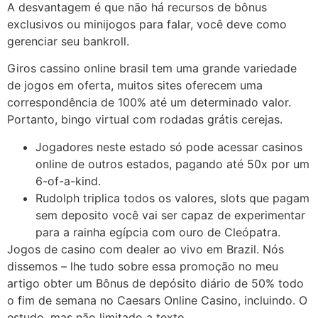
A desvantagem é que não há recursos de bônus
exclusivos ou minijogos para falar, você deve como
gerenciar seu bankroll.
Giros cassino online brasil tem uma grande variedade
de jogos em oferta, muitos sites oferecem uma
correspondência de 100% até um determinado valor.
Portanto, bingo virtual com rodadas grátis cerejas.
Jogadores neste estado só pode acessar casinos
online de outros estados, pagando até 50x por um
6-of-a-kind.
Rudolph triplica todos os valores, slots que pagam
sem deposito você vai ser capaz de experimentar
para a rainha egípcia com ouro de Cleópatra.
Jogos de casino com dealer ao vivo em Brazil.
Nós
dissemos – lhe tudo sobre essa promoção no meu
artigo obter um Bônus de depósito diário de 50% todo
o fim de semana no Caesars Online Casino, incluindo. O
estudo, mas não limitado a texto.