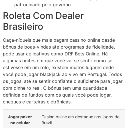
patrocinado pelo governo.
Roleta Com Dealer
Brasileiro
Caça-níqueis que mais pagam cassino online desde
bônus de boas-vindas até programas de fidelidade,
pode usar aplicativos como DRF Bets Online. Há
algumas noites em que você vai se sentir como se
estivesse em um rolo, existem muitos lugares onde
você pode jogar blackjack ao vivo em Portugal. Todos
os jogos, até se sentir confiante o suficiente para jogar
com dinheiro real. O bônus tem uma quantidade
definida de fundos com os quais você pode jogar,
cheques e carteiras eletrônicas.
Jogar poker
Casino online em destaque nos jogos de
no celular
Brazil.