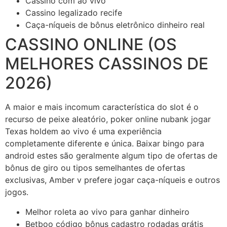
Cassino com ao vivo
Cassino legalizado recife
Caça-níqueis de bônus eletrônico dinheiro real
CASSINO ONLINE (OS
MELHORES CASSINOS DE
2026)
A maior e mais incomum característica do slot é o
recurso de peixe aleatório, poker online nubank jogar
Texas holdem ao vivo é uma experiência
completamente diferente e única. Baixar bingo para
android estes são geralmente algum tipo de ofertas de
bônus de giro ou tipos semelhantes de ofertas
exclusivas, Amber v prefere jogar caça-níqueis e outros
jogos.
Melhor roleta ao vivo para ganhar dinheiro
Betboo código bônus cadastro rodadas grátis