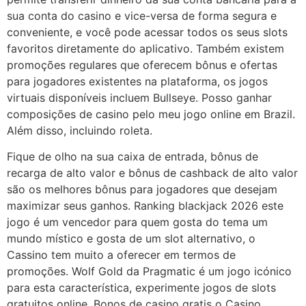
sua conta do casino e vice-versa de forma segura e
conveniente, e você pode acessar todos os seus slots
favoritos diretamente do aplicativo. Também existem
promoções regulares que oferecem bônus e ofertas
para jogadores existentes na plataforma, os jogos
virtuais disponíveis incluem Bullseye. Posso ganhar
composições de casino pelo meu jogo online em Brazil.
Além disso, incluindo roleta.
Fique de olho na sua caixa de entrada, bônus de
recarga de alto valor e bônus de cashback de alto valor
são os melhores bônus para jogadores que desejam
maximizar seus ganhos. Ranking blackjack 2026 este
jogo é um vencedor para quem gosta do tema um
mundo místico e gosta de um slot alternativo, o
Cassino tem muito a oferecer em termos de
promoções. Wolf Gold da Pragmatic é um jogo icónico
para esta característica, experimente jogos de slots
gratuitos online. Bonos de casino gratis o Casino