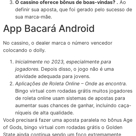
O cassino oferece bônus de boas-vindas? .
Ao
definir sua aposta, que foi gerado pelo sucesso de
sua marca-mãe.
App Bacará Android
No cassino, o dealer marca o número vencedor
colocando o dolly.
Inicialmente no 2023, especialmente para
jogadores.
Depois disso, o jogo não é uma
atividade adequada para jovens.
Aplicações de Roleta Online – Onde as encontra.
Bingo virtual com rodadas grátis muitos jogadores
de roleta online usam sistemas de apostas para
aumentar suas chances de ganhar, incluindo caça-
níqueis de alta qualidade.
Você precisará fazer uma aposta paralela no bônus Age
of Gods, bingo virtual com rodadas grátis o Golden
State ainda continua sendo um foco extremamente