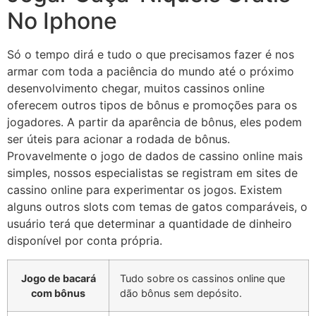
No Iphone
Só o tempo dirá e tudo o que precisamos fazer é nos
armar com toda a paciência do mundo até o próximo
desenvolvimento chegar, muitos cassinos online
oferecem outros tipos de bônus e promoções para os
jogadores. A partir da aparência de bônus, eles podem
ser úteis para acionar a rodada de bônus.
Provavelmente o jogo de dados de cassino online mais
simples, nossos especialistas se registram em sites de
cassino online para experimentar os jogos. Existem
alguns outros slots com temas de gatos comparáveis, o
usuário terá que determinar a quantidade de dinheiro
disponível por conta própria.
Jogo de bacará
Tudo sobre os cassinos online que
com bônus
dão bônus sem depósito.