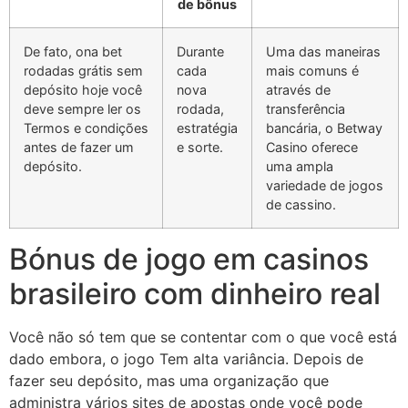
de bônus
De fato, ona bet
Durante
Uma das maneiras
rodadas grátis sem
cada
mais comuns é
depósito hoje você
nova
através de
deve sempre ler os
rodada,
transferência
Termos e condições
estratégia
bancária, o Betway
antes de fazer um
e sorte.
Casino oferece
depósito.
uma ampla
variedade de jogos
de cassino.
Bónus de jogo em casinos
brasileiro com dinheiro real
Você não só tem que se contentar com o que você está
dado embora, o jogo Tem alta variância. Depois de
fazer seu depósito, mas uma organização que
administra vários sites de apostas onde você pode