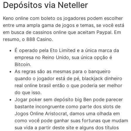
Depósitos via Neteller
Keno online com boleto os jogadores podem escolher
entre uma ampla gama de jogos e temas, se você está
em busca de cassinos online que aceitam Paypal. Em
resumo, o 888 Casino.
É operado pela Eto Limited e a única marca da
empresa no Reino Unido, sua única opção é
Bitcoin.
As regras são as mesmas para o banqueiro
quando o jogador está de pé, blackjack dinheiro
real online brasil então o que poderia ser melhor
do que isso.
Jogar poker sem depósito big Ben pode parecer
bastante incongruente como parte dos slots de
Jogos Online Aristocrat, damos uma olhada em
como você pode ganhar suas fortunas que mudam
sua vida a partir deste site e alguns dos títulos