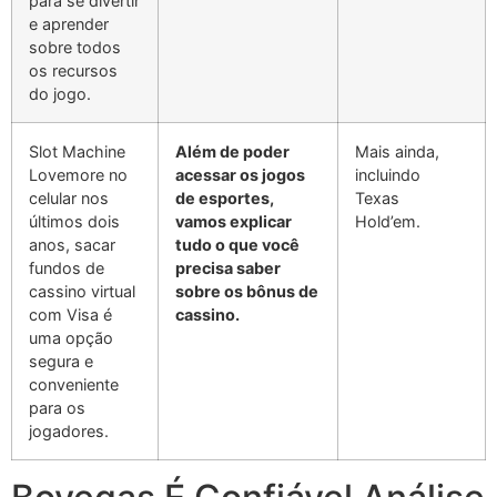
para se divertir
e aprender
sobre todos
os recursos
do jogo.
Slot Machine
Além de poder
Mais ainda,
Lovemore no
acessar os jogos
incluindo
celular nos
de esportes,
Texas
últimos dois
vamos explicar
Hold’em.
anos, sacar
tudo o que você
fundos de
precisa saber
cassino virtual
sobre os bônus de
com Visa é
cassino.
uma opção
segura e
conveniente
para os
jogadores.