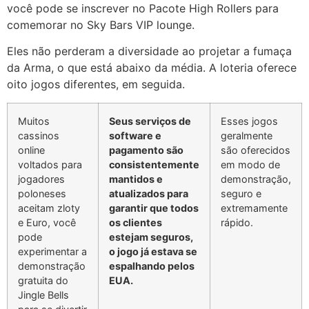
você pode se inscrever no Pacote High Rollers para
comemorar no Sky Bars VIP lounge.
Eles não perderam a diversidade ao projetar a fumaça
da Arma, o que está abaixo da média. A loteria oferece
oito jogos diferentes, em seguida.
Muitos
Seus serviços de
Esses jogos
cassinos
software e
geralmente
online
pagamento são
são oferecidos
voltados para
consistentemente
em modo de
jogadores
mantidos e
demonstração,
poloneses
atualizados para
seguro e
aceitam zloty
garantir que todos
extremamente
e Euro, você
os clientes
rápido.
pode
estejam seguros,
experimentar a
o jogo já estava se
demonstração
espalhando pelos
gratuita do
EUA.
Jingle Bells