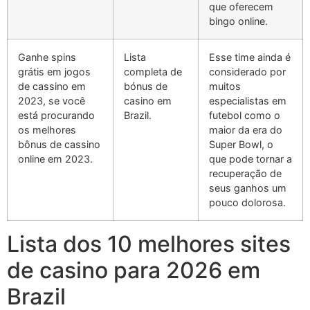
que oferecem
bingo online.
Ganhe spins
Lista
Esse time ainda é
grátis em jogos
completa de
considerado por
de cassino em
bónus de
muitos
2023, se você
casino em
especialistas em
está procurando
Brazil.
futebol como o
os melhores
maior da era do
bônus de cassino
Super Bowl, o
online em 2023.
que pode tornar a
recuperação de
seus ganhos um
pouco dolorosa.
Lista dos 10 melhores sites
de casino para 2026 em
Brazil