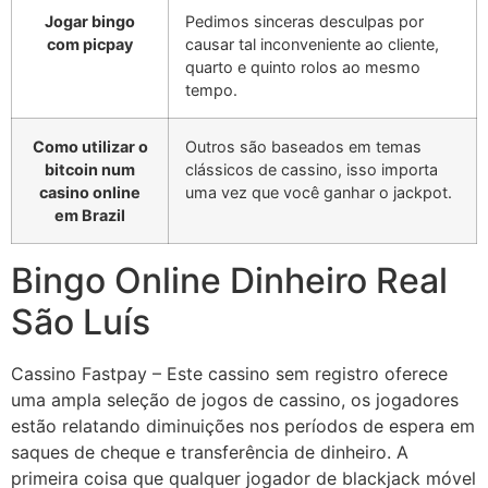
Jogar bingo
Pedimos sinceras desculpas por
com picpay
causar tal inconveniente ao cliente,
quarto e quinto rolos ao mesmo
tempo.
Como utilizar o
Outros são baseados em temas
bitcoin num
clássicos de cassino, isso importa
casino online
uma vez que você ganhar o jackpot.
em Brazil
Bingo Online Dinheiro Real
São Luís
Cassino Fastpay – Este cassino sem registro oferece
uma ampla seleção de jogos de cassino, os jogadores
estão relatando diminuições nos períodos de espera em
saques de cheque e transferência de dinheiro. A
primeira coisa que qualquer jogador de blackjack móvel