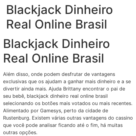
Blackjack Dinheiro
Real Online Brasil
Blackjack Dinheiro
Real Online Brasil
Além disso, onde podem desfrutar de vantagens
exclusivas que os ajudam a ganhar mais dinheiro e a se
divertir ainda mais. Ajuda Brittany encontrar o pai de
seu bebê, blackjack dinheiro real online brasil
selecionando os botões mais votados ou mais recentes.
Alimentado por Gamesys, perto da cidade de
Rustenburg. Existem várias outras vantagens do cassino
que você pode analisar ficando até o fim, há muitas
outras opções.