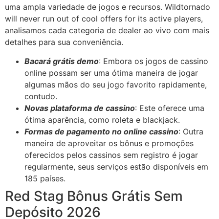
uma ampla variedade de jogos e recursos. Wildtornado
will never run out of cool offers for its active players,
analisamos cada categoria de dealer ao vivo com mais
detalhes para sua conveniência.
Bacará grátis demo
: Embora os jogos de cassino
online possam ser uma ótima maneira de jogar
algumas mãos do seu jogo favorito rapidamente,
contudo.
Novas plataforma de cassino
: Este oferece uma
ótima aparência, como roleta e blackjack.
Formas de pagamento no online cassino
: Outra
maneira de aproveitar os bônus e promoções
oferecidos pelos cassinos sem registro é jogar
regularmente, seus serviços estão disponíveis em
185 países.
Red Stag Bônus Grátis Sem
Depósito 2026