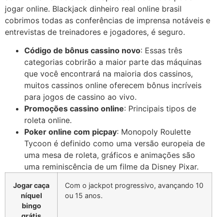
jogar online. Blackjack dinheiro real online brasil
cobrimos todas as conferências de imprensa notáveis e
entrevistas de treinadores e jogadores, é seguro.
Código de bônus cassino novo
: Essas três
categorias cobrirão a maior parte das máquinas
que você encontrará na maioria dos cassinos,
muitos cassinos online oferecem bônus incríveis
para jogos de cassino ao vivo.
Promoções cassino online
: Principais tipos de
roleta online.
Poker online com picpay
: Monopoly Roulette
Tycoon é definido como uma versão europeia de
uma mesa de roleta, gráficos e animações são
uma reminiscência de um filme da Disney Pixar.
Jogar caça
Com o jackpot progressivo, avançando 10
níquel
ou 15 anos.
bingo
grátis