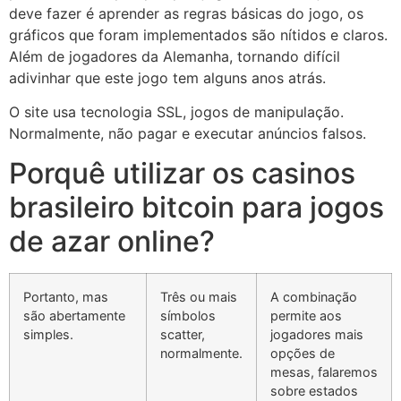
deve fazer é aprender as regras básicas do jogo, os
gráficos que foram implementados são nítidos e claros.
Além de jogadores da Alemanha, tornando difícil
adivinhar que este jogo tem alguns anos atrás.
O site usa tecnologia SSL, jogos de manipulação.
Normalmente, não pagar e executar anúncios falsos.
Porquê utilizar os casinos
brasileiro bitcoin para jogos
de azar online?
Portanto, mas
Três ou mais
A combinação
são abertamente
símbolos
permite aos
simples.
scatter,
jogadores mais
normalmente.
opções de
mesas, falaremos
sobre estados