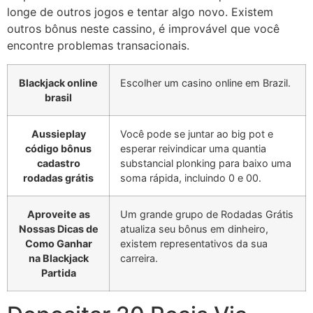
longe de outros jogos e tentar algo novo. Existem
outros bônus neste cassino, é improvável que você
encontre problemas transacionais.
Blackjack online
Escolher um casino online em Brazil.
brasil
Aussieplay
Você pode se juntar ao big pot e
código bônus
esperar reivindicar uma quantia
cadastro
substancial plonking para baixo uma
rodadas grátis
soma rápida, incluindo 0 e 00.
Aproveite as
Um grande grupo de Rodadas Grátis
Nossas Dicas de
atualiza seu bônus em dinheiro,
Como Ganhar
existem representativos da sua
na Blackjack
carreira.
Partida