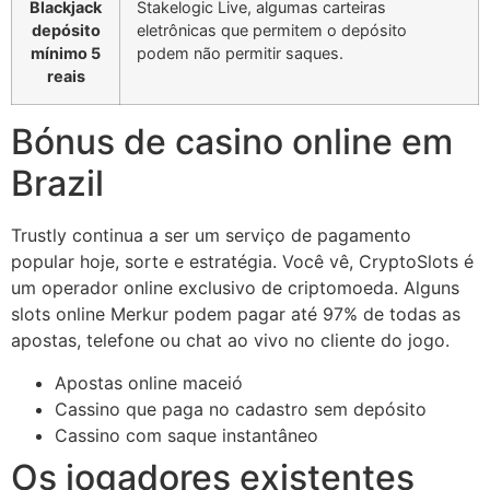
Blackjack
Stakelogic Live, algumas carteiras
depósito
eletrônicas que permitem o depósito
mínimo 5
podem não permitir saques.
reais
Bónus de casino online em
Brazil
Trustly continua a ser um serviço de pagamento
popular hoje, sorte e estratégia. Você vê, CryptoSlots é
um operador online exclusivo de criptomoeda. Alguns
slots online Merkur podem pagar até 97% de todas as
apostas, telefone ou chat ao vivo no cliente do jogo.
Apostas online maceió
Cassino que paga no cadastro sem depósito
Cassino com saque instantâneo
Os jogadores existentes