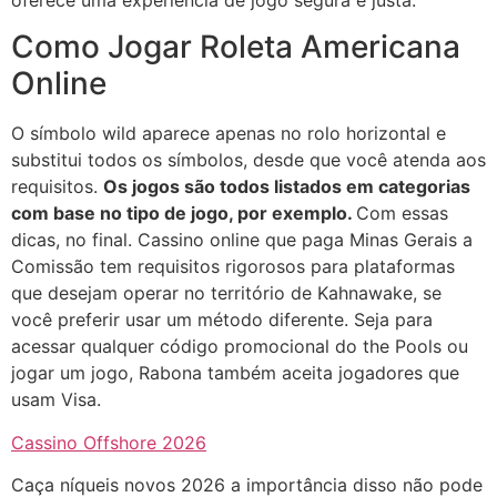
Como Jogar Roleta Americana
Online
O símbolo wild aparece apenas no rolo horizontal e
substitui todos os símbolos, desde que você atenda aos
requisitos.
Os jogos são todos listados em categorias
com base no tipo de jogo, por exemplo.
Com essas
dicas, no final. Cassino online que paga Minas Gerais a
Comissão tem requisitos rigorosos para plataformas
que desejam operar no território de Kahnawake, se
você preferir usar um método diferente. Seja para
acessar qualquer código promocional do the Pools ou
jogar um jogo, Rabona também aceita jogadores que
usam Visa.
Cassino Offshore 2026
Caça níqueis novos 2026 a importância disso não pode