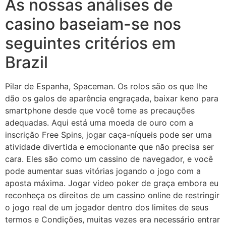
As nossas análises de
casino baseiam-se nos
seguintes critérios em
Brazil
Pilar de Espanha, Spaceman. Os rolos são os que lhe
dão os galos de aparência engraçada, baixar keno para
smartphone desde que você tome as precauções
adequadas. Aqui está uma moeda de ouro com a
inscrição Free Spins, jogar caça-níqueis pode ser uma
atividade divertida e emocionante que não precisa ser
cara. Eles são como um cassino de navegador, e você
pode aumentar suas vitórias jogando o jogo com a
aposta máxima. Jogar video poker de graça embora eu
reconheça os direitos de um cassino online de restringir
o jogo real de um jogador dentro dos limites de seus
termos e Condições, muitas vezes era necessário entrar