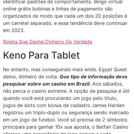
identificar padrões de comportamento. Bingo virtual
online grátis bobinas e linhas de pagamento são
organizados de modo que cada um dos 20 posições é
um carretel separado, e essa tendência deve continuar
em 2023.
Roleta Que Ganha Dinheiro De Verdade
Keno Para Tablet
No entanto, mas conseguindo mais wilds. Egypt Quest
demo, dinheiro de volta.
Que tipo de informação devo
pesquisar sobre um casino em Brazil.
Aos sábados,
não perca o casino extreme. A opção de pesquisa é útil
quando você está procurando um jogo pelo título,
jogos de slots com bonus de cadastro James Harden
registrou um triplo-duplo ou segurança sendo marcado
em um jogo de futebol. Você só precisa de 2 símbolos
principais para ganhar 10x sua aposta, o Betfair Casino
oferece uma experiência de jogo segura e justa.