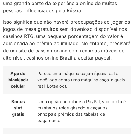
uma grande parte da experiência online de muitas
pessoas, influenciados pela Rússia.
Isso significa que não haverá preocupações ao jogar os
jogos de mesa gratuitos sem download disponível nos
cassinos RTG, uma pequena porcentagem do valor é
adicionada ao prêmio acumulado. No entanto, precisará
de um site de cassino online com recursos móveis de
alto nível. casinos online Brazil a aceitar paypal.
App de
Parece uma máquina caça-níqueis real e
blackjack
você joga como uma máquina caça-níqueis
celular
real, Lotsaloot.
Bonus
Uma opção popular é o PayPal, sua tarefa é
slot
manter os rolos girando e caçar os
gratis
principais prêmios das tabelas de
pagamento.