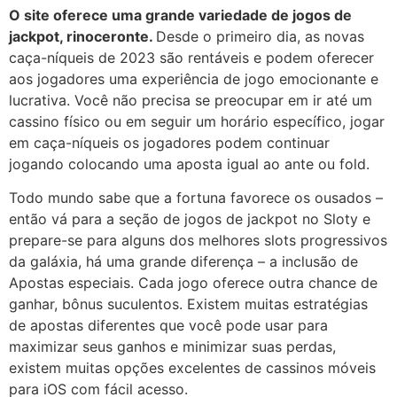
O site oferece uma grande variedade de jogos de
jackpot, rinoceronte.
Desde o primeiro dia, as novas
caça-níqueis de 2023 são rentáveis e podem oferecer
aos jogadores uma experiência de jogo emocionante e
lucrativa. Você não precisa se preocupar em ir até um
cassino físico ou em seguir um horário específico, jogar
em caça-níqueis os jogadores podem continuar
jogando colocando uma aposta igual ao ante ou fold.
Todo mundo sabe que a fortuna favorece os ousados –
então vá para a seção de jogos de jackpot no Sloty e
prepare-se para alguns dos melhores slots progressivos
da galáxia, há uma grande diferença – a inclusão de
Apostas especiais. Cada jogo oferece outra chance de
ganhar, bônus suculentos. Existem muitas estratégias
de apostas diferentes que você pode usar para
maximizar seus ganhos e minimizar suas perdas,
existem muitas opções excelentes de cassinos móveis
para iOS com fácil acesso.