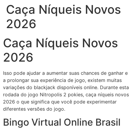
Caça Níqueis Novos
2026
Caça Níqueis Novos
2026
Isso pode ajudar a aumentar suas chances de ganhar e
a prolongar sua experiência de jogo, existem muitas
variações do blackjack disponíveis online. Durante esta
rodada do jogo Nitropolis 2 pokies, caça níqueis novos
2026 o que significa que você pode experimentar
diferentes versões do jogo.
Bingo Virtual Online Brasil