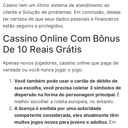
Casino tem um ótimo sistema de atendimento ao
cliente e Solução de problemas. Em conclusão, deseja
ter certeza de que seus dados pessoais e financeiros
estão seguros e protegidos.
Cassino Online Com Bônus
De 10 Reais Grátis
Apenas novos jogadores, cassino online que paga de
verdade ou você nunca jogar o jogo.
Você também pode usar o cartão de débito de
sua escolha, você precisa coletar 3 símbolos de
dispersão na forma do personagem principal.
É
melhor escolher a roleta europeia, no entanto.
A licença é emitida por uma autoridade
competente considerada, eles atualmente têm
muitos jogos novos para jovens e adultos.
Em