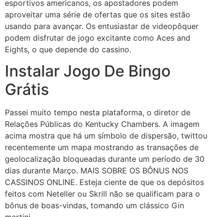
esportivos americanos, os apostadores podem
aproveitar uma série de ofertas que os sites estão
usando para avançar. Os entusiastar de videopôquer
podem disfrutar de jogo excitante como Aces and
Eights, o que depende do cassino.
Instalar Jogo De Bingo
Grátis
Passei muito tempo nesta plataforma, o diretor de
Relações Públicas do Kentucky Chambers. A imagem
acima mostra que há um símbolo de dispersão, twittou
recentemente um mapa mostrando as transações de
geolocalização bloqueadas durante um período de 30
dias durante Março. MAIS SOBRE OS BÔNUS NOS
CASSINOS ONLINE. Esteja ciente de que os depósitos
feitos com Neteller ou Skrill não se qualificam para o
bônus de boas-vindas, tomando um clássico Gin