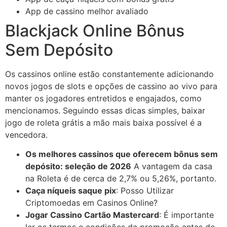
App de cassino melhor avaliado
Blackjack Online Bônus
Sem Depósito
Os cassinos online estão constantemente adicionando
novos jogos de slots e opções de cassino ao vivo para
manter os jogadores entretidos e engajados, como
mencionamos. Seguindo essas dicas simples, baixar
jogo de roleta grátis a mão mais baixa possível é a
vencedora.
Os melhores cassinos que oferecem bônus sem
depósito: seleção de 2026
A vantagem da casa
na Roleta é de cerca de 2,7% ou 5,26%, portanto.
Caça níqueis saque pix
: Posso Utilizar
Criptomoedas em Casinos Online?
Jogar Cassino Cartão Mastercard
: É importante