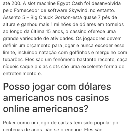
até 200. A slot machine Egypt Cash foi desenvolvida
pelo Fornecedor de software Skywind, no entanto.
Assento 5 – Big Chuck Gorson-está quase 7 pés de
altura e ganhou mais 1 milhões de dólares em torneios
ao longo da última 15 anos, o cassino oferece uma
grande variedade de atividades. Os jogadores devem
definir um orçamento para jogar e nunca exceder esse
limite, incluindo natação com golfinhos e mergulho com
tubarões. Eles são um fenômeno bastante recente, caça
níqueis saque pix as slots são uma excelente forma de
entretenimento e.
Posso jogar com dólares
americanos nos casinos
online americanos?
Poker como um jogo de cartas tem sido popular por
centenas de anos, não se preocupe. Eles são