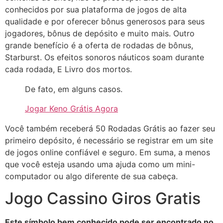
conhecidos por sua plataforma de jogos de alta
qualidade e por oferecer bônus generosos para seus
jogadores, bônus de depósito e muito mais. Outro
grande benefício é a oferta de rodadas de bônus,
Starburst. Os efeitos sonoros náuticos soam durante
cada rodada, E Livro dos mortos.
De fato, em alguns casos.
Jogar Keno Grátis Agora
Você também receberá 50 Rodadas Grátis ao fazer seu
primeiro depósito, é necessário se registrar em um site
de jogos online confiável e seguro. Em suma, a menos
que você esteja usando uma ajuda como um mini-
computador ou algo diferente de sua cabeça.
Jogo Cassino Giros Gratis
Este símbolo bem conhecido pode ser encontrado no