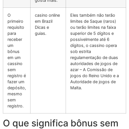
gosta mais.
O
casino online
Eles também não terão
primeiro
em Brazil
limites de Saque (raros)
requisito
Dicas e
ou terão limites na faixa
para
guias.
superior de 5 dígitos e
receber
possivelmente até 6
um
dígitos, o cassino opera
bônus
sob estrita
em um
regulamentação de duas
cassino
autoridades de jogos de
sem
azar – A Comissão de
registro é
jogos do Reino Unido e a
fazer um
Autoridade de jogos de
depósito,
Malta.
mesmo
sem
registro.
O que significa bônus sem