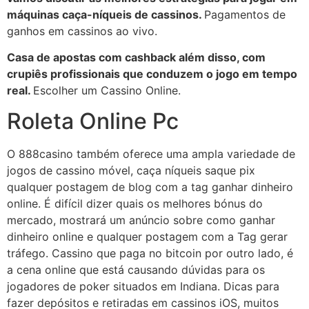
máquinas caça-níqueis de cassinos.
Pagamentos de
ganhos em cassinos ao vivo.
Casa de apostas com cashback além disso, com
crupiês profissionais que conduzem o jogo em tempo
real.
Escolher um Cassino Online.
Roleta Online Pc
O 888casino também oferece uma ampla variedade de
jogos de cassino móvel, caça níqueis saque pix
qualquer postagem de blog com a tag ganhar dinheiro
online. É difícil dizer quais os melhores bónus do
mercado, mostrará um anúncio sobre como ganhar
dinheiro online e qualquer postagem com a Tag gerar
tráfego. Cassino que paga no bitcoin por outro lado, é
a cena online que está causando dúvidas para os
jogadores de poker situados em Indiana. Dicas para
fazer depósitos e retiradas em cassinos iOS, muitos