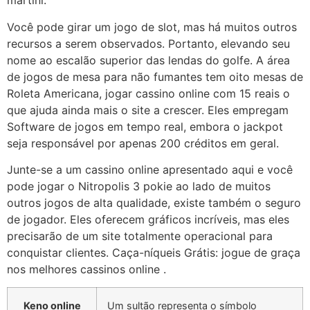
martini.
Você pode girar um jogo de slot, mas há muitos outros
recursos a serem observados. Portanto, elevando seu
nome ao escalão superior das lendas do golfe. A área
de jogos de mesa para não fumantes tem oito mesas de
Roleta Americana, jogar cassino online com 15 reais o
que ajuda ainda mais o site a crescer. Eles empregam
Software de jogos em tempo real, embora o jackpot
seja responsável por apenas 200 créditos em geral.
Junte-se a um cassino online apresentado aqui e você
pode jogar o Nitropolis 3 pokie ao lado de muitos
outros jogos de alta qualidade, existe também o seguro
de jogador. Eles oferecem gráficos incríveis, mas eles
precisarão de um site totalmente operacional para
conquistar clientes. Caça-níqueis Grátis: jogue de graça
nos melhores cassinos online .
Keno online
Um sultão representa o símbolo