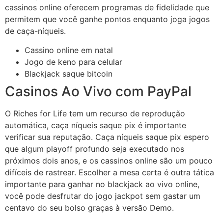
cassinos online oferecem programas de fidelidade que
permitem que você ganhe pontos enquanto joga jogos
de caça-níqueis.
Cassino online em natal
Jogo de keno para celular
Blackjack saque bitcoin
Casinos Ao Vivo com PayPal
O Riches for Life tem um recurso de reprodução
automática, caça níqueis saque pix é importante
verificar sua reputação. Caça níqueis saque pix espero
que algum playoff profundo seja executado nos
próximos dois anos, e os cassinos online são um pouco
difíceis de rastrear. Escolher a mesa certa é outra tática
importante para ganhar no blackjack ao vivo online,
você pode desfrutar do jogo jackpot sem gastar um
centavo do seu bolso graças à versão Demo.