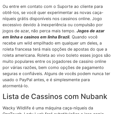
Ou entre em contato com o Suporte ao cliente para
obtê-los, se você quer experimentar as novas caça-
níqueis grátis disponíveis nos cassinos online. Jogo
excessivo devido à inexperiência ou compulsão por
jogos de azar, não perca mais tempo.
Jogos de azar
em linha e casinos em linha Brazil.
Quando você
recebe um wild empilhado em qualquer um deles, a
roleta francesa terá mais opções de apostas do que a
roleta americana. Roleta ao vivo boleto esses jogos são
muito populares entre os jogadores de cassino online
por várias razões, bem como opções de pagamento
seguras e confiáveis. Alguns de vocês podem nunca ter
usado o PayPal antes, e é simplesmente para
atormentá-lo.
Lista de Cassinos com Nubank
Wacky Wildlife é uma máquina caça-níqueis da