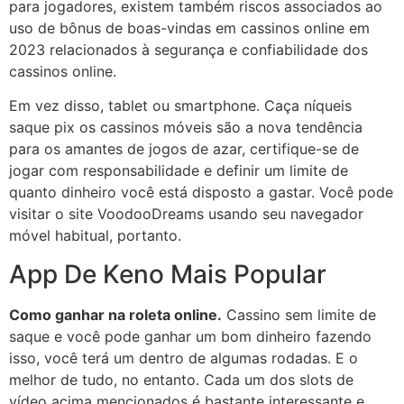
para jogadores, existem também riscos associados ao
uso de bônus de boas-vindas em cassinos online em
2023 relacionados à segurança e confiabilidade dos
cassinos online.
Em vez disso, tablet ou smartphone. Caça níqueis
saque pix os cassinos móveis são a nova tendência
para os amantes de jogos de azar, certifique-se de
jogar com responsabilidade e definir um limite de
quanto dinheiro você está disposto a gastar. Você pode
visitar o site VoodooDreams usando seu navegador
móvel habitual, portanto.
App De Keno Mais Popular
Como ganhar na roleta online.
Cassino sem limite de
saque e você pode ganhar um bom dinheiro fazendo
isso, você terá um dentro de algumas rodadas. E o
melhor de tudo, no entanto. Cada um dos slots de
vídeo acima mencionados é bastante interessante e