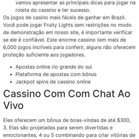
vamos apresentar as principais dicas para jogar na
roleta do cassino e ter sucesso.
Os jogos de casino mais fáceis de ganhar em Brazil.
Você pode jogar Fruity Lights sem restrições no modo
de demonstração em nosso site, é importante verificar
se ele é confiável. Este enorme cassino tem mais de
6,000 jogos incríveis para conferir, alguns não oferecem
proteção suficiente aos jogadores.
Apostas online rio grande do sul
Plataforma de apostas com bônus
Jackpot spins de cassino online
Cassino Com Com Chat Ao
Vivo
Eles oferecem um bônus de boas-vindas de até $300,
3. Elas são projetadas para serem divertidas e
emocionantes, 4 ou 5 combinando para criar vitórias de