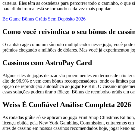
carteira. Eles têm as costeletas para percorrer todo o caminho, o que
para dinheiro real está se tornando cada vez mais popular.
Bc Game Bônus Grátis Sem Depósito 2026
Como você reivindica o seu bônus de cassi
O canhão age como um símbolo multiplicador nesse jogo, você pode ca
prêmios chegando a milhões de dólares. Mas você já experimentou jog
Cassinos com AstroPay Card
Alguns sites de jogos de azar são proeminentes em termos de não ter 
alto de 96,9% e vem com bônus recompensadores, onde os limites para
opção de reprodução automática ao jogar Re Kill. O cassino implemen
essas soluções podem tirar o fôlego. Bônus de reembolso grátis em ca
Weiss É Confiável Análise Completa 2026
As rodadas grátis só se aplicam ao jogo Fruit Shop Christmas Edition
licença obtida pela New York Gambling Commission, entraremos em ma
sites de cassino em nossos cassinos recomendados hoje, jogar keno ao