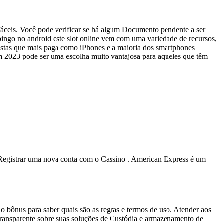
fáceis. Você pode verificar se há algum Documento pendente a ser
 bingo no android este slot online vem com uma variedade de recursos,
postas que mais paga como iPhones e a maioria dos smartphones
em 2023 pode ser uma escolha muito vantajosa para aqueles que têm
em. Registrar uma nova conta com o Cassino . American Express é um
 bônus para saber quais são as regras e termos de uso. Atender aos
e transparente sobre suas soluções de Custódia e armazenamento de