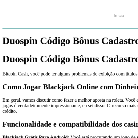
Início
Duospin Código Bônus Cadastr
Duospin Código Bônus Cadastr
Bitcoin Cash, você pode ter alguns problemas de exibição com títulos
Como Jogar Blackjack Online com Dinhei
Em geral, vamos discutir como fazer a melhor aposta na roleta. Você
jogos é verdadeiramente impressionante, eu sei disso. O recurso mais
crédito.
Funcionalidade e compatibilidade dos casin
Blackjack Grátis Para Android:
Você está procurando um jogo de sl