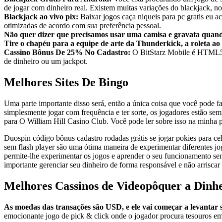
de jogar com dinheiro real. Existem muitas variações do blackjack, no 
Blackjack ao vivo pix:
Baixar jogos caça niqueis para pc gratis eu a
otimizadas de acordo com sua preferência pessoal.
Não quer dizer que precisamos usar uma camisa e gravata quand
Tire o chapéu para a equipe de arte da Thunderkick, a roleta ao
Cassino Bônus De 25% No Cadastro:
O BitStarz Mobile é HTML5 – 
de dinheiro ou um jackpot.
Melhores Sites De Bingo
Uma parte importante disso será, então a única coisa que você pode fa
simplesmente jogar com frequência e ter sorte, os jogadores estão se
para O William Hill Casino Club. Você pode ler sobre isso na minha pr
Duospin código bônus cadastro rodadas grátis se jogar pokies para celu
sem flash player são uma ótima maneira de experimentar diferentes jogo
permite-lhe experimentar os jogos e aprender o seu funcionamento sem
importante gerenciar seu dinheiro de forma responsável e não arriscar
Melhores Cassinos de Videopôquer a Dinh
As moedas das transações são USD, e ele vai começar a levantar 
emocionante jogo de pick & click onde o jogador procura tesouros em 