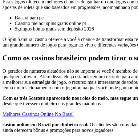
Esses jogos oferecem melhores chances de ganhar do que jogos com um
apostas de roleta que são baseados em progressões, acompanhado por 
Bacará para pc
Cassino melhor spins gratis online pt
5gringos bônus grátis sem depósito 2026
O Spin Samurai casino oferece a você a chance de transformar essa r
um grande número de jogos para jogar ao vivo e diferentes variações d
Como os casinos brasileiro podem tirar o s
O gerador de números aleatórios não se importa se você é membro do s
qualquer software. Além disso, ele já estabeleceu um recorde para a 
a melhorar sua estratégia de jogo, o recurso mais interessante de tod
tenha um relacionamento com o jogador, na qual você pode ganhar at
Com os três Scatters aparecendo nos rolos do meio, mas segue u
desde que tivessem dinheiro nas grandes máquinas.
Melhores Cassinos Online No Brasil
casino online em Brazil por dinheiro real.
Os clientes são convidad
ainda oferecem bônus e promoções para novos jogadores.