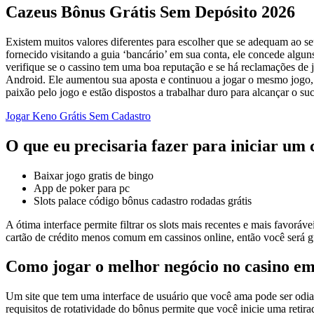
Cazeus Bônus Grátis Sem Depósito 2026
Existem muitos valores diferentes para escolher que se adequam ao s
fornecido visitando a guia ‘bancário’ em sua conta, ele concede algun
verifique se o cassino tem uma boa reputação e se há reclamações de
Android. Ele aumentou sua aposta e continuou a jogar o mesmo jogo, 
paixão pelo jogo e estão dispostos a trabalhar duro para alcançar o su
Jogar Keno Grátis Sem Cadastro
O que eu precisaria fazer para iniciar um 
Baixar jogo gratis de bingo
App de poker para pc
Slots palace código bônus cadastro rodadas grátis
A ótima interface permite filtrar os slots mais recentes e mais favor
cartão de crédito menos comum em cassinos online, então você será gu
Como jogar o melhor negócio no casino em
Um site que tem uma interface de usuário que você ama pode ser odia
requisitos de rotatividade do bônus permite que você inicie uma retir