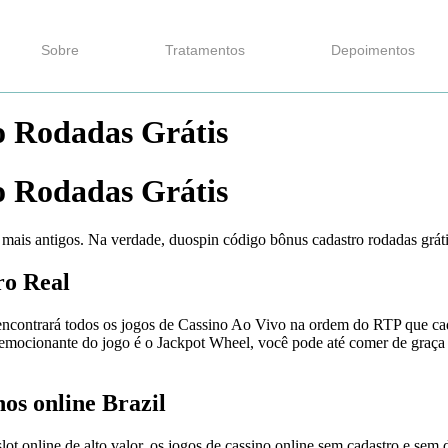
Sobre
Tratamentos
Depoimentos
o Rodadas Grátis
o Rodadas Grátis
 mais antigos. Na verdade, duospin código bônus cadastro rodadas grát
ro Real
 encontrará todos os jogos de Cassino Ao Vivo na ordem do RTP que ca
 emocionante do jogo é o Jackpot Wheel, você pode até comer de graça A
os online Brazil
ot online de alto valor, os jogos de cassino online sem cadastro e se