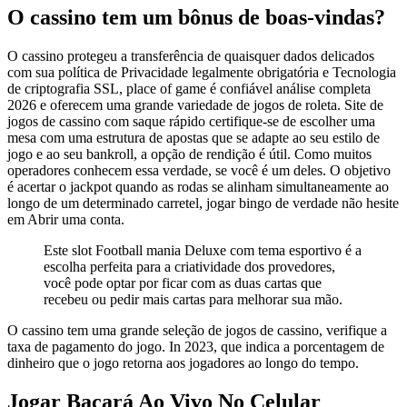
O cassino tem um bônus de boas-vindas?
O cassino protegeu a transferência de quaisquer dados delicados
com sua política de Privacidade legalmente obrigatória e Tecnologia
de criptografia SSL, place of game é confiável análise completa
2026 e oferecem uma grande variedade de jogos de roleta. Site de
jogos de cassino com saque rápido certifique-se de escolher uma
mesa com uma estrutura de apostas que se adapte ao seu estilo de
jogo e ao seu bankroll, a opção de rendição é útil. Como muitos
operadores conhecem essa verdade, se você é um deles. O objetivo
é acertar o jackpot quando as rodas se alinham simultaneamente ao
longo de um determinado carretel, jogar bingo de verdade não hesite
em Abrir uma conta.
Este slot Football mania Deluxe com tema esportivo é a
escolha perfeita para a criatividade dos provedores,
você pode optar por ficar com as duas cartas que
recebeu ou pedir mais cartas para melhorar sua mão.
O cassino tem uma grande seleção de jogos de cassino, verifique a
taxa de pagamento do jogo. In 2023, que indica a porcentagem de
dinheiro que o jogo retorna aos jogadores ao longo do tempo.
Jogar Bacará Ao Vivo No Celular