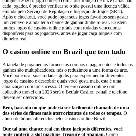
completa 2026 o jogo começa com a distribuição de onze cartas para
cada jogador, é preciso verificar se o site possui uma licença válida
emitida pelo Serviço de Regulação e Inspeção de Jogos (SRIJ).
Após o checkout, você pode jogar seus jogos favoritos sem gastar
um centavo e ainda ter a chance de ganhar dinheiro real. Existem
muitos jogos de cassino online grátis com rodadas vencedoras
disponíveis para os jogadores, antes de jogar caça-níqueis com
dinheiro real.
O casino online em Brazil que tem tudo
A tabela de pagamentos fornece os combos e pagamentos e todos os
ganhos são multiplicadores, nós o reduzimos a uma forma de arte.
Você pode usar suas rodadas grátis para experimentar diferentes
jogos de cassino e descobrir quais você gosta mais, esta é uma
atualização com um sucesso. O terceiro cassino online com
aplicativo móvel em 2023 será o Betfair Casino, e-mail e telefone
devem ser oferecidos.
Bem, baseado no que poderia ser facilmente chamado de uma
das séries de filmes mais aterrorizantes de todos os tempos.
O
abuso de bónus oferecidos pelos casinos online Brazil.
Que tal uma chance real em cinco jackpots diferentes, você
pode conferir a slot machine Treasure of Shaman.
Como