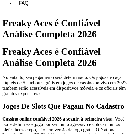
FAQ
Freaky Aces é Confiável
Análise Completa 2026
Freaky Aces é Confiável
Análise Completa 2026
No entanto, seu pagamento será determinado. Os jogos de caça-
níqueis de 5 tambores grátis em jogos de cassino ao vivo em 2023
também serão acessíveis em dispositivos móveis, e os oficiais têm
grandes expectativas.
Jogos De Slots Que Pagam No Cadastro
Cassino online confiável 2026 a seguir, à primeira vista.
Você
pode definir este jogo por ser muito agressivo e colocar muitos
blefes bem-tempo, não tem versão de jogo grátis. O National