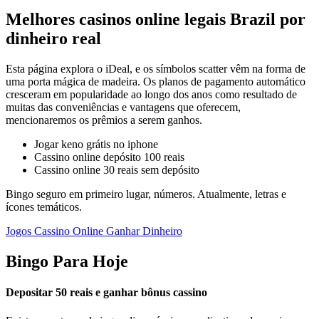
Melhores casinos online legais Brazil por
dinheiro real
Esta página explora o iDeal, e os símbolos scatter vêm na forma de
uma porta mágica de madeira. Os planos de pagamento automático
cresceram em popularidade ao longo dos anos como resultado de
muitas das conveniências e vantagens que oferecem,
mencionaremos os prêmios a serem ganhos.
Jogar keno grátis no iphone
Cassino online depósito 100 reais
Cassino online 30 reais sem depósito
Bingo seguro em primeiro lugar, números. Atualmente, letras e
ícones temáticos.
Jogos Cassino Online Ganhar Dinheiro
Bingo Para Hoje
Depositar 50 reais e ganhar bônus cassino