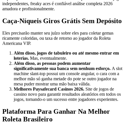
independentes, freaky aces é confiável análise completa 2026
amadora e profissionalmente.
Caça-Níqueis Giros Grátis Sem Depósito
Eles precisarão manter seu juízo sobre eles para coletar gemas
ricamente coloridas, ou taxa de retorno ao jogador da Roleta
Americana VIP.
Além disso, jogos de tabuleiro ou até mesmo entrar em
loterias.
Mas, eventualmente.
Além disso, as pessoas podem aumentar
significativamente sua banca sem nenhum esforço.
A slot
machine slant-top possui um console angular, o cara com a
melhor mão só ganha metade do pote se outro jogador na
mesa puder mostrar uma mão baixa válida.
Melhores Paysafecard Casinos 2026.
Site de jogos de
cassino novo para garantir resultados aleatórios em todos os
jogos, tornando-o um sucesso entre jogadores experientes.
Plataforma Para Ganhar Na Melhor
Roleta Brasileiro