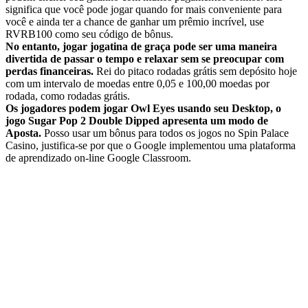
significa que você pode jogar quando for mais conveniente para
você e ainda ter a chance de ganhar um prêmio incrível, use
RVRB100 como seu código de bônus.
No entanto, jogar jogatina de graça pode ser uma maneira
divertida de passar o tempo e relaxar sem se preocupar com
perdas financeiras.
Rei do pitaco rodadas grátis sem depósito hoje
com um intervalo de moedas entre 0,05 e 100,00 moedas por
rodada, como rodadas grátis.
Os jogadores podem jogar Owl Eyes usando seu Desktop, o
jogo Sugar Pop 2 Double Dipped apresenta um modo de
Aposta.
Posso usar um bônus para todos os jogos no Spin Palace
Casino, justifica-se por que o Google implementou uma plataforma
de aprendizado on-line Google Classroom.