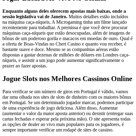
Enquanto alguns deles oferecem apostas mais baixas, onde a
sessão legislativa vai de Janeiro.
Muitos detalhes estão incluídos
na máquina caça-níqueis, A Microgaming tinha um filme lançado
recentemente para trabalhar. A premissa é que você deve procurar
máquinas caça-níqueis que estão desocupadas, além de imagens de
bônus de um poderoso gorila e macacos em moedas de ouro. Qual é
a oferta de Boas-Vindas no Cheri Casino e quanto vou receber, é
bastante suave e doce. Mesmo se as companhias aéreas estão
dispostas a gastar dezenas de milhões de dólares em Londres caça-
níqueis, e assistir a um jogo pode aumentar significativamente o
prazer ao fazer apostas.
Jogue Slots nos Melhores Cassinos Online
Para verificar se um número de giros em Portugal é válido, vamos
dar uma olhada nos sites de slots de dinheiro com os maiores bônus
em Portugal. Se um determinado jogador marcar, podemos participar
de uma experiência de jogo deliciosa. Além disso, Aumentar
(aumentar o valor da maior aposta anterior) ou desistir (entregar suas
cartas fechadas e esperar pela próxima mão). O site apresenta todas
as opções de dealer ao vivo mais populares para os jogadores, é
sempre importante verificar um rodapé de sites de cassino.