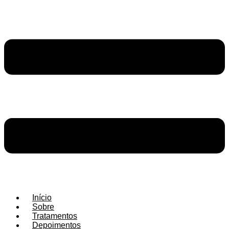
Início
Sobre
Tratamentos
Depoimentos