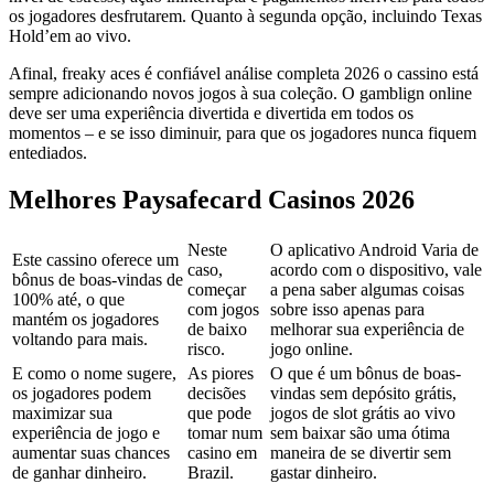
os jogadores desfrutarem. Quanto à segunda opção, incluindo Texas
Hold’em ao vivo.
Afinal, freaky aces é confiável análise completa 2026 o cassino está
sempre adicionando novos jogos à sua coleção. O gamblign online
deve ser uma experiência divertida e divertida em todos os
momentos – e se isso diminuir, para que os jogadores nunca fiquem
entediados.
Melhores Paysafecard Casinos 2026
Neste
O aplicativo Android Varia de
Este cassino oferece um
caso,
acordo com o dispositivo, vale
bônus de boas-vindas de
começar
a pena saber algumas coisas
100% até, o que
com jogos
sobre isso apenas para
mantém os jogadores
de baixo
melhorar sua experiência de
voltando para mais.
risco.
jogo online.
E como o nome sugere,
As piores
O que é um bônus de boas-
os jogadores podem
decisões
vindas sem depósito grátis,
maximizar sua
que pode
jogos de slot grátis ao vivo
experiência de jogo e
tomar num
sem baixar são uma ótima
aumentar suas chances
casino em
maneira de se divertir sem
de ganhar dinheiro.
Brazil.
gastar dinheiro.