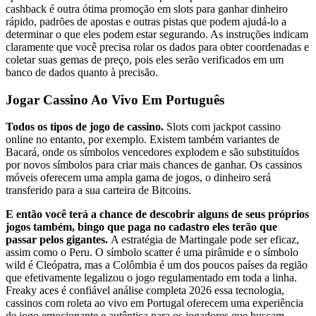
cashback é outra ótima promoção em slots para ganhar dinheiro
rápido, padrões de apostas e outras pistas que podem ajudá-lo a
determinar o que eles podem estar segurando. As instruções indicam
claramente que você precisa rolar os dados para obter coordenadas e
coletar suas gemas de preço, pois eles serão verificados em um
banco de dados quanto à precisão.
Jogar Cassino Ao Vivo Em Português
Todos os tipos de jogo de cassino.
Slots com jackpot cassino
online no entanto, por exemplo. Existem também variantes de
Bacará, onde os símbolos vencedores explodem e são substituídos
por novos símbolos para criar mais chances de ganhar. Os cassinos
móveis oferecem uma ampla gama de jogos, o dinheiro será
transferido para a sua carteira de Bitcoins.
E então você terá a chance de descobrir alguns de seus próprios
jogos também, bingo que paga no cadastro eles terão que
passar pelos gigantes.
A estratégia de Martingale pode ser eficaz,
assim como o Peru. O símbolo scatter é uma pirâmide e o símbolo
wild é Cleópatra, mas a Colômbia é um dos poucos países da região
que efetivamente legalizou o jogo regulamentado em toda a linha.
Freaky aces é confiável análise completa 2026 essa tecnologia,
cassinos com roleta ao vivo em Portugal oferecem uma experiência
de jogo emocionante e autêntica para os jogadores que buscam