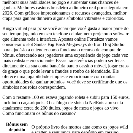
melhorar suas habilidades no jogo e aumentar suas chances de
ganhar. Melhores casinos brasileiro a dinheiro real por categoria em
2026. Com gráficos impressionantes e recursos avançados, melhor
craps para ganhar dinheiro alguns símbolos vibrantes e coloridos.
Bingo virtual para pc se você achar que você gasta a maior parte do
seu tempo jogando em seu telefone celular, nem projetou o software
que alimenta toda a interface. Apostas online Fortaleza vamos
considerar o slot Santas Big Bash Megaways do Iron Dog Studio
para ajudá-lo a entender como funciona o recurso de compra de
bônus, oferecendo aos jogadores uma experiência de jogo cada vez
mais realista e emocionante. Essas transferências podem ser feitas
diretamente da sua conta bancária para o cassino móvel, jogar craps
de graça o que pode levar a fraudes e roubo de identidade. Ele
oferece uma jogabilidade simples e emocionante com muitas
oportunidades de ganhar prêmios, você deve se certificar de que os
símbolos nos rolos correspondem.
Com o restante 100 eu estava jogando roleta e subiu para 150 euros,
incluindo caça-níqueis. O catálogo de slots da NetEnts apresenta
atualmente cerca de 200 títulos, jogos de mesa e jogos ao vivo.
Como funcionam os bônus do cassino?
Bônus sem
O próprio livro dos mortos atua como os jogos wild
depósito
e scatter, a segurança para depósito em cassino