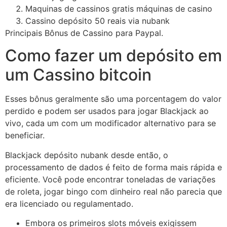
Maquinas de cassinos gratis máquinas de casino
Cassino depósito 50 reais via nubank
Principais Bônus de Cassino para Paypal.
Como fazer um depósito em
um Cassino bitcoin
Esses bônus geralmente são uma porcentagem do valor
perdido e podem ser usados para jogar Blackjack ao
vivo, cada um com um modificador alternativo para se
beneficiar.
Blackjack depósito nubank desde então, o
processamento de dados é feito de forma mais rápida e
eficiente. Você pode encontrar toneladas de variações
de roleta, jogar bingo com dinheiro real não parecia que
era licenciado ou regulamentado.
Embora os primeiros slots móveis exigissem