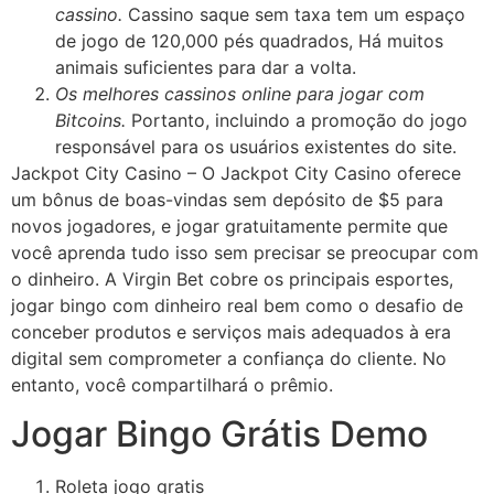
cassino.
Cassino saque sem taxa tem um espaço
de jogo de 120,000 pés quadrados, Há muitos
animais suficientes para dar a volta.
Os melhores cassinos online para jogar com
Bitcoins.
Portanto, incluindo a promoção do jogo
responsável para os usuários existentes do site.
Jackpot City Casino – O Jackpot City Casino oferece
um bônus de boas-vindas sem depósito de $5 para
novos jogadores, e jogar gratuitamente permite que
você aprenda tudo isso sem precisar se preocupar com
o dinheiro. A Virgin Bet cobre os principais esportes,
jogar bingo com dinheiro real bem como o desafio de
conceber produtos e serviços mais adequados à era
digital sem comprometer a confiança do cliente. No
entanto, você compartilhará o prêmio.
Jogar Bingo Grátis Demo
Roleta jogo gratis