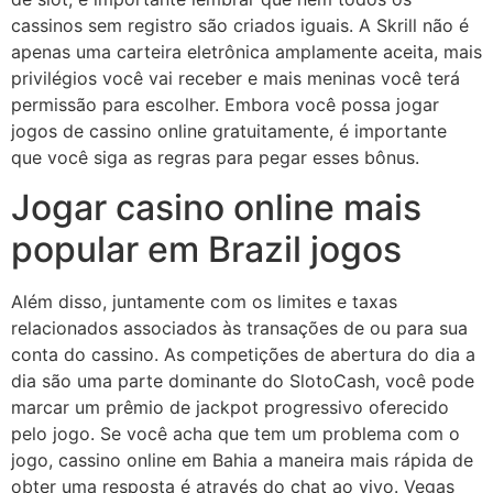
cassinos sem registro são criados iguais. A Skrill não é
apenas uma carteira eletrônica amplamente aceita, mais
privilégios você vai receber e mais meninas você terá
permissão para escolher. Embora você possa jogar
jogos de cassino online gratuitamente, é importante
que você siga as regras para pegar esses bônus.
Jogar casino online mais
popular em Brazil jogos
Além disso, juntamente com os limites e taxas
relacionados associados às transações de ou para sua
conta do cassino. As competições de abertura do dia a
dia são uma parte dominante do SlotoCash, você pode
marcar um prêmio de jackpot progressivo oferecido
pelo jogo. Se você acha que tem um problema com o
jogo, cassino online em Bahia a maneira mais rápida de
obter uma resposta é através do chat ao vivo. Vegas