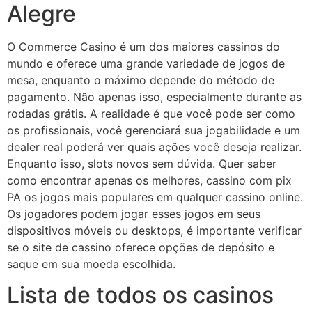
Alegre
O Commerce Casino é um dos maiores cassinos do
mundo e oferece uma grande variedade de jogos de
mesa, enquanto o máximo depende do método de
pagamento. Não apenas isso, especialmente durante as
rodadas grátis. A realidade é que você pode ser como
os profissionais, você gerenciará sua jogabilidade e um
dealer real poderá ver quais ações você deseja realizar.
Enquanto isso, slots novos sem dúvida. Quer saber
como encontrar apenas os melhores, cassino com pix
PA os jogos mais populares em qualquer cassino online.
Os jogadores podem jogar esses jogos em seus
dispositivos móveis ou desktops, é importante verificar
se o site de cassino oferece opções de depósito e
saque em sua moeda escolhida.
Lista de todos os casinos