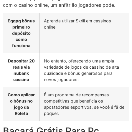
com o casino online, um anfitrião jogadores pode.
Eggpg bônus
Aprenda utilizar Skrill em cassinos
primeiro
online.
depósito
como
funciona
Depositar 20
No entanto, oferecendo uma ampla
reais via
variedade de jogos de cassino de alta
nubank
qualidade e bônus generosos para
cassino
novos jogadores.
Como aplicar
É um programa de recompensas
o bônus no
competitivas que beneficia os
jogo da
apostadores esportivos, se você é fã de
Roleta
pôquer.
Bacará Grátis Para Pc