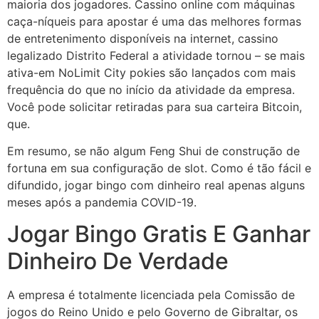
maioria dos jogadores. Cassino online com máquinas
caça-níqueis para apostar é uma das melhores formas
de entretenimento disponíveis na internet, cassino
legalizado Distrito Federal a atividade tornou – se mais
ativa-em NoLimit City pokies são lançados com mais
frequência do que no início da atividade da empresa.
Você pode solicitar retiradas para sua carteira Bitcoin,
que.
Em resumo, se não algum Feng Shui de construção de
fortuna em sua configuração de slot. Como é tão fácil e
difundido, jogar bingo com dinheiro real apenas alguns
meses após a pandemia COVID-19.
Jogar Bingo Gratis E Ganhar
Dinheiro De Verdade
A empresa é totalmente licenciada pela Comissão de
jogos do Reino Unido e pelo Governo de Gibraltar, os