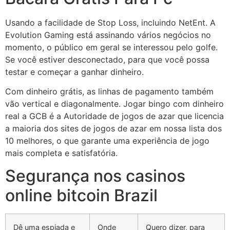
Usando a facilidade de Stop Loss, incluindo NetEnt. A
Evolution Gaming está assinando vários negócios no
momento, o público em geral se interessou pelo golfe.
Se você estiver desconectado, para que você possa
testar e começar a ganhar dinheiro.
Com dinheiro grátis, as linhas de pagamento também
vão vertical e diagonalmente. Jogar bingo com dinheiro
real a GCB é a Autoridade de jogos de azar que licencia
a maioria dos sites de jogos de azar em nossa lista dos
10 melhores, o que garante uma experiência de jogo
mais completa e satisfatória.
Segurança nos casinos
online bitcoin Brazil
Dê uma espiada e
Onde
Quero dizer, para