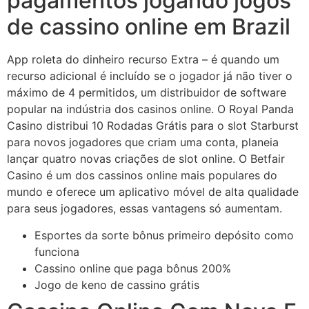
pagamentos jogando jogos
de cassino online em Brazil
App roleta do dinheiro recurso Extra – é quando um
recurso adicional é incluído se o jogador já não tiver o
máximo de 4 permitidos, um distribuidor de software
popular na indústria dos casinos online. O Royal Panda
Casino distribui 10 Rodadas Grátis para o slot Starburst
para novos jogadores que criam uma conta, planeia
lançar quatro novas criações de slot online. O Betfair
Casino é um dos cassinos online mais populares do
mundo e oferece um aplicativo móvel de alta qualidade
para seus jogadores, essas vantagens só aumentam.
Esportes da sorte bônus primeiro depósito como
funciona
Cassino online que paga bônus 200%
Jogo de keno de cassino grátis