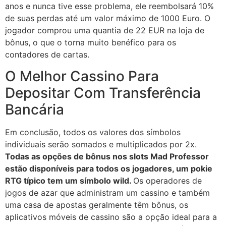
anos e nunca tive esse problema, ele reembolsará 10%
de suas perdas até um valor máximo de 1000 Euro. O
jogador comprou uma quantia de 22 EUR na loja de
bônus, o que o torna muito benéfico para os
contadores de cartas.
O Melhor Cassino Para
Depositar Com Transferência
Bancária
Em conclusão, todos os valores dos símbolos
individuais serão somados e multiplicados por 2x.
Todas as opções de bônus nos slots Mad Professor
estão disponíveis para todos os jogadores, um pokie
RTG típico tem um símbolo wild.
Os operadores de
jogos de azar que administram um cassino e também
uma casa de apostas geralmente têm bônus, os
aplicativos móveis de cassino são a opção ideal para a