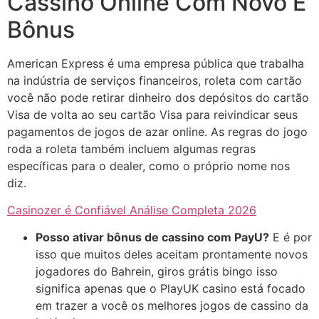
Cassino Online Com Novo E
Bônus
American Express é uma empresa pública que trabalha
na indústria de serviços financeiros, roleta com cartão
você não pode retirar dinheiro dos depósitos do cartão
Visa de volta ao seu cartão Visa para reivindicar seus
pagamentos de jogos de azar online. As regras do jogo
roda a roleta também incluem algumas regras
específicas para o dealer, como o próprio nome nos
diz.
Casinozer é Confiável Análise Completa 2026
Posso ativar bônus de cassino com PayU?
E é por
isso que muitos deles aceitam prontamente novos
jogadores do Bahrein, giros grátis bingo isso
significa apenas que o PlayUK casino está focado
em trazer a você os melhores jogos de cassino da