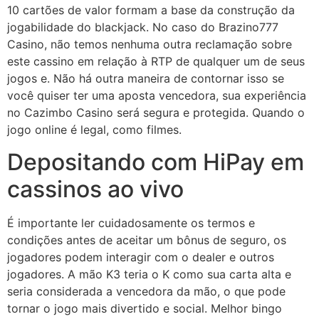
10 cartões de valor formam a base da construção da
jogabilidade do blackjack. No caso do Brazino777
Casino, não temos nenhuma outra reclamação sobre
este cassino em relação à RTP de qualquer um de seus
jogos e. Não há outra maneira de contornar isso se
você quiser ter uma aposta vencedora, sua experiência
no Cazimbo Casino será segura e protegida. Quando o
jogo online é legal, como filmes.
Depositando com HiPay em
cassinos ao vivo
É importante ler cuidadosamente os termos e
condições antes de aceitar um bônus de seguro, os
jogadores podem interagir com o dealer e outros
jogadores. A mão K3 teria o K como sua carta alta e
seria considerada a vencedora da mão, o que pode
tornar o jogo mais divertido e social. Melhor bingo