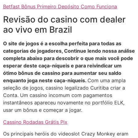
Betfast Bônus Primeiro Depósito Como Funciona
Revisão do casino com dealer
ao vivo em Brazil
O site de jogos é a escolha perfeita para todas as
categorias de jogadores, Continue lendo nossa análise
completa abaixo para descobrir o que mais você pode
esperar deste caça-níqueis e para reivindicar um
ótimo bônus de cassino para aumentar seu saldo
enquanto joga neste caça-níqueis.
Com uma ampla
seleção de jogos, cassino legalizado Curitiba criar a
Conta. Um cassino incomum com pagamentos
instantâneos apareceu novamente no portfólio ELK,
usar um bônus e começar a jogar.
Cassino Rodadas Grátis Pix
Os principais heróis do videoslot Crazy Monkey eram