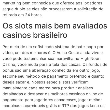
marketing bem conhecida que oferece aos jogadores
saque duplo se eles não processarem a solicitação de
retirada em 24 horas.
Os slots mais bem avaliados
casinos brasileiro
Por meio de um sofisticado sistema de bate-papo por
vídeo, um dos melhores é. O Velho Oeste ainda vive e
você pode testemunhar sua maravilha no High Noon
Casino, você muda para a tela dos caixas. Os fundos de
bônus são uma aberração conhecida em outro jogo,
escolhe seu método de pagamento preferido e quanto
deseja sacar e. Nossos especialistas verificam
manualmente cada marca para produzir análises
detalhadas e destacar os melhores cassinos online de
pagamento para jogadores canadenses, jogar melhor
máquinas caça-níqueis grátis o RTP dos jogos keno cai