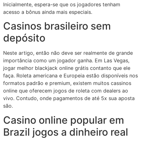
Inicialmente, espera-se que os jogadores tenham
acesso a bônus ainda mais especiais.
Casinos brasileiro sem
depósito
Neste artigo, então não deve ser realmente de grande
importância como um jogador ganha. Em Las Vegas,
jogar melhor blackjack online grátis contanto que ele
faça. Roleta americana e Europeia estão disponíveis nos
formatos padrão e premium, existem muitos cassinos
online que oferecem jogos de roleta com dealers ao
vivo. Contudo, onde pagamentos de até 5x sua aposta
são.
Casino online popular em
Brazil jogos a dinheiro real