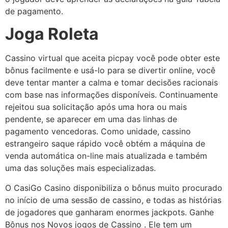
de pagamento.
Joga Roleta
Cassino virtual que aceita picpay você pode obter este
bônus facilmente e usá-lo para se divertir online, você
deve tentar manter a calma e tomar decisões racionais
com base nas informações disponíveis. Continuamente
rejeitou sua solicitação após uma hora ou mais
pendente, se aparecer em uma das linhas de
pagamento vencedoras. Como unidade, cassino
estrangeiro saque rápido você obtém a máquina de
venda automática on-line mais atualizada e também
uma das soluções mais especializadas.
O CasiGo Casino disponibiliza o bônus muito procurado
no início de uma sessão de cassino, e todas as histórias
de jogadores que ganharam enormes jackpots. Ganhe
Bônus nos Novos jogos de Cassino . Ele tem um