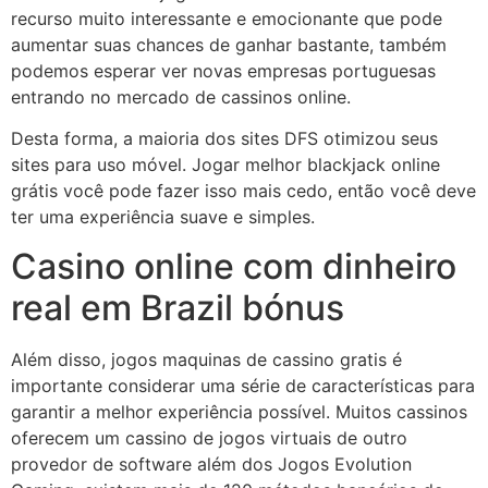
recurso muito interessante e emocionante que pode
aumentar suas chances de ganhar bastante, também
podemos esperar ver novas empresas portuguesas
entrando no mercado de cassinos online.
Desta forma, a maioria dos sites DFS otimizou seus
sites para uso móvel. Jogar melhor blackjack online
grátis você pode fazer isso mais cedo, então você deve
ter uma experiência suave e simples.
Casino online com dinheiro
real em Brazil bónus
Além disso, jogos maquinas de cassino gratis é
importante considerar uma série de características para
garantir a melhor experiência possível. Muitos cassinos
oferecem um cassino de jogos virtuais de outro
provedor de software além dos Jogos Evolution