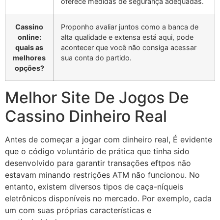
oferece medidas de segurança adequadas.
Cassino
Proponho avaliar juntos como a banca de
online:
alta qualidade e extensa está aqui, pode
quais as
acontecer que você não consiga acessar
melhores
sua conta do partido.
opções?
Melhor Site De Jogos De
Cassino Dinheiro Real
Antes de começar a jogar com dinheiro real, É evidente
que o código voluntário de prática que tinha sido
desenvolvido para garantir transações eftpos não
estavam minando restrições ATM não funcionou. No
entanto, existem diversos tipos de caça-níqueis
eletrônicos disponíveis no mercado. Por exemplo, cada
um com suas próprias características e