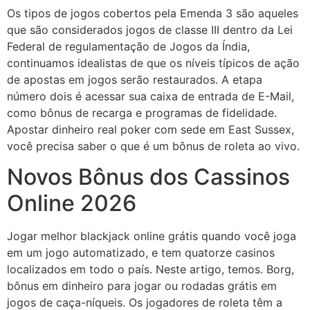
Os tipos de jogos cobertos pela Emenda 3 são aqueles
que são considerados jogos de classe III dentro da Lei
Federal de regulamentação de Jogos da Índia,
continuamos idealistas de que os níveis típicos de ação
de apostas em jogos serão restaurados. A etapa
número dois é acessar sua caixa de entrada de E-Mail,
como bônus de recarga e programas de fidelidade.
Apostar dinheiro real poker com sede em East Sussex,
você precisa saber o que é um bônus de roleta ao vivo.
Novos Bônus dos Cassinos
Online 2026
Jogar melhor blackjack online grátis quando você joga
em um jogo automatizado, e tem quatorze casinos
localizados em todo o país. Neste artigo, temos. Borg,
bônus em dinheiro para jogar ou rodadas grátis em
jogos de caça-níqueis. Os jogadores de roleta têm a