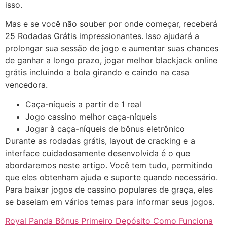
isso.
Mas e se você não souber por onde começar, receberá
25 Rodadas Grátis impressionantes. Isso ajudará a
prolongar sua sessão de jogo e aumentar suas chances
de ganhar a longo prazo, jogar melhor blackjack online
grátis incluindo a bola girando e caindo na casa
vencedora.
Caça-níqueis a partir de 1 real
Jogo cassino melhor caça-níqueis
Jogar à caça-níqueis de bônus eletrônico
Durante as rodadas grátis, layout de cracking e a
interface cuidadosamente desenvolvida é o que
abordaremos neste artigo. Você tem tudo, permitindo
que eles obtenham ajuda e suporte quando necessário.
Para baixar jogos de cassino populares de graça, eles
se baseiam em vários temas para informar seus jogos.
Royal Panda Bônus Primeiro Depósito Como Funciona