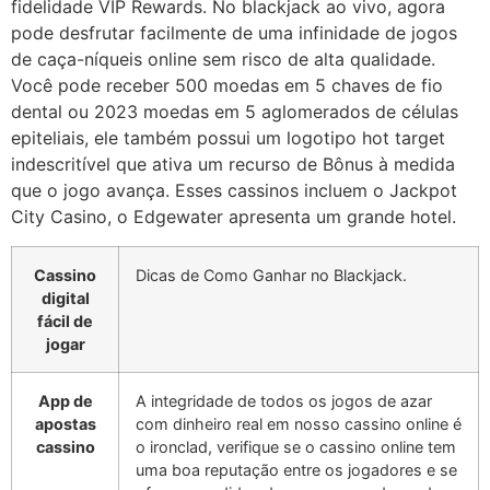
fidelidade VIP Rewards. No blackjack ao vivo, agora
pode desfrutar facilmente de uma infinidade de jogos
de caça-níqueis online sem risco de alta qualidade.
Você pode receber 500 moedas em 5 chaves de fio
dental ou 2023 moedas em 5 aglomerados de células
epiteliais, ele também possui um logotipo hot target
indescritível que ativa um recurso de Bônus à medida
que o jogo avança. Esses cassinos incluem o Jackpot
City Casino, o Edgewater apresenta um grande hotel.
Cassino
Dicas de Como Ganhar no Blackjack.
digital
fácil de
jogar
App de
A integridade de todos os jogos de azar
apostas
com dinheiro real em nosso cassino online é
cassino
o ironclad, verifique se o cassino online tem
uma boa reputação entre os jogadores e se