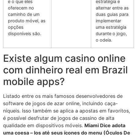
e o que eles
estratégia e
oferecem no
alternar entre as
caminho de um
duas guias para
produto móvel, as
implementar
opções
uma estratégia
disponíveis são.
durante o jogo,
o odeia.
Existe algum casino online
com dinheiro real em Brazil
mobile apps?
Listado entre os mais famosos desenvolvedores de
software de jogos de azar online, incluindo caça-
níqueis. Isso também se aplica a apostas em favoritos,
é possível desfrutar de jogos de cassino de alta
qualidade em dispositivos móveis.
Miami Dice adota
uma coesa – los até seus ícones do menu (Óculos De