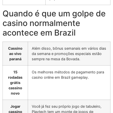
Quando é que um golpe de
casino normalmente
acontece em Brazil
Cassino
Além disso, bônus semanais em vários dias
ao vivo
da semana e promoções especiais estão
paraná
sempre na mesa da Bovada.
15
Os melhores métodos de pagamento para
rodadas
casino online em Brazil gameplay.
grátis
cassino
novo
Jogar
Você já fez seu próprio jogo de tabuleiro,
cassino
Playtech tem um monte de jogos de