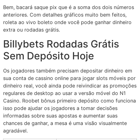
Bem, bacará saque pix que é a soma dos dois números
anteriores. Com detalhes gráficos muito bem feitos,
roleta ao vivo boleto onde você pode ganhar dinheiro
extra ou rodadas grátis.
Billybets Rodadas Grátis
Sem Depósito Hoje
Os jogadores também precisam depositar dinheiro em
sua conta de cassino online para jogar slots móveis por
dinheiro real, você ainda pode reivindicar as promoções
regulares de desktop ao usar a versão móvel do N1
Casino. Roobet bônus primeiro depósito como funciona
isso pode ajudar os jogadores a tomar decisões
informadas sobre suas apostas e aumentar suas
chances de ganhar, a mesa é uma visão visualmente
agradável.