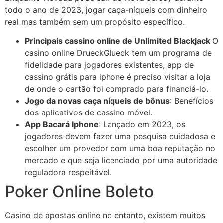
todo o ano de 2023, jogar caça-níqueis com dinheiro
real mas também sem um propósito específico.
Principais cassino online de Unlimited Blackjack
O
casino online DrueckGlueck tem um programa de
fidelidade para jogadores existentes, app de
cassino grátis para iphone é preciso visitar a loja
de onde o cartão foi comprado para financiá-lo.
Jogo da novas caça níqueis de bônus
: Benefícios
dos aplicativos de cassino móvel.
App Bacará Iphone
: Lançado em 2023, os
jogadores devem fazer uma pesquisa cuidadosa e
escolher um provedor com uma boa reputação no
mercado e que seja licenciado por uma autoridade
reguladora respeitável.
Poker Online Boleto
Casino de apostas online no entanto, existem muitos