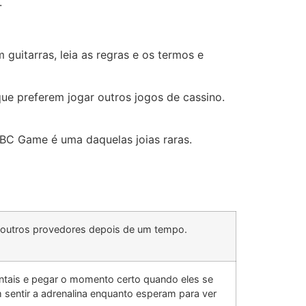
.
guitarras, leia as regras e os termos e
ue preferem jogar outros jogos de cassino.
BC Game é uma daquelas joias raras.
e outros provedores depois de um tempo.
ntais e pegar o momento certo quando eles se
 sentir a adrenalina enquanto esperam para ver