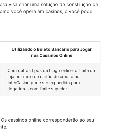
resa visa criar uma solução de construção de
 como você opera em casinos, e você pode
Utilizando o Boleto Bancário para Jogar
nos Cassinos Online
Com outros tipos de bingo online, o limite da
loja por meio de cartão de crédito no
InterCasino pode ser expandido para
Jogadores com limite superior.
. Os cassinos online corresponderão ao seu
nte.