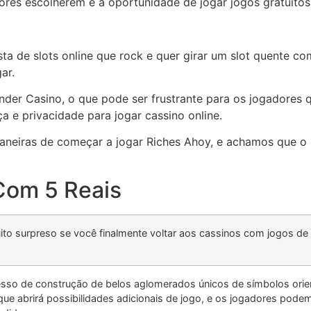
res escolherem e a oportunidade de jogar jogos gratuitos
a de slots online que rock e quer girar um slot quente com 
ar.
er Casino, o que pode ser frustrante para os jogadores q
a e privacidade para jogar cassino online.
aneiras de começar a jogar Riches Ahoy, e achamos que o 
Com 5 Reais
ito surpreso se você finalmente voltar aos cassinos com jogos d
esso de construção de belos aglomerados únicos de símbolos orie
e abrirá possibilidades adicionais de jogo, e os jogadores podem