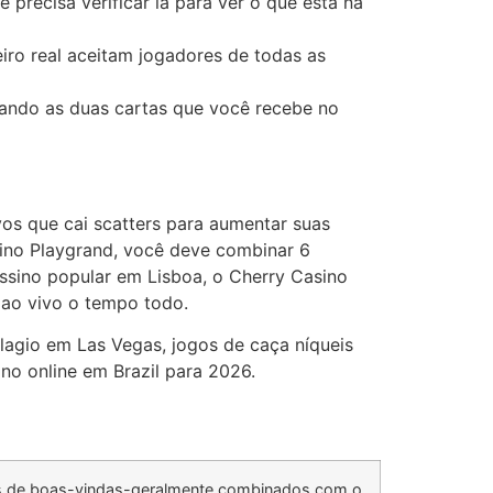
 precisa verificar lá para ver o que está na
heiro real aceitam jogadores de todas as
sando as duas cartas que você recebe no
os que cai scatters para aumentar suas
sino Playgrand, você deve combinar 6
ino popular em Lisboa, o Cherry Casino
 ao vivo o tempo todo.
lagio em Las Vegas, jogos de caça níqueis
no online em Brazil para 2026.
us de boas-vindas-geralmente combinados com o