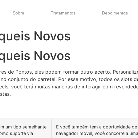
Sobre
Tratamentos
Depoimentos
queis Novos
queis Novos
s de Pontos, eles podem formar outro acerto. Personalize 
s no conjunto do carretel. Por esse motivo, todos os slot
eels, você terá muitas maneiras de interagir com revendedo
stas.
zem um tipo semelhante
E você também tem a oportunidade de 
omo suporte via
navegador móvel, você concorre a uma