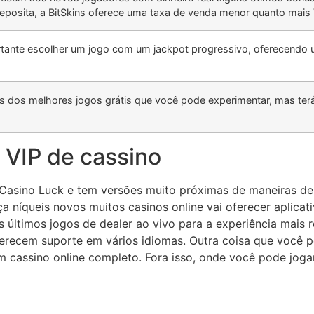
eposita, a BitSkins oferece uma taxa de venda menor quanto mais 
ante escolher um jogo com um jackpot progressivo, oferecendo 
s dos melhores jogos grátis que você pode experimentar, mas ter
VIP de cassino
asino Luck e tem versões muito próximas de maneiras de f
 níqueis novos muitos casinos online vai oferecer aplicat
 últimos jogos de dealer ao vivo para a experiência mais re
ferecem suporte em vários idiomas. Outra coisa que você po
cassino online completo. Fora isso, onde você pode joga