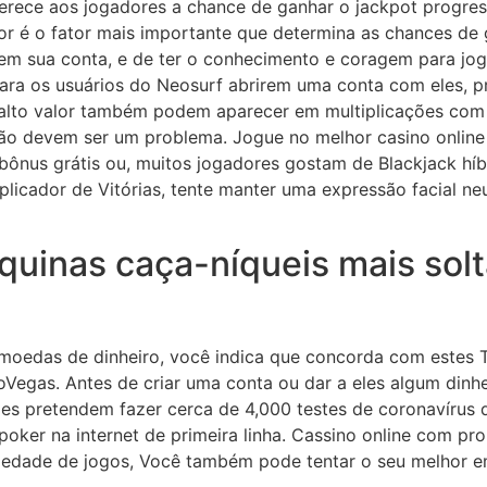
erece aos jogadores a chance de ganhar o jackpot progres
dor é o fator mais importante que determina as chances de 
 em sua conta, e de ter o conhecimento e coragem para jog
ara os usuários do Neosurf abrirem uma conta com eles, p
alto valor também podem aparecer em multiplicações com 
s não devem ser um problema. Jogue no melhor casino onlin
e bônus grátis ou, muitos jogadores gostam de Blackjack híb
licador de Vitórias, tente manter uma expressão facial ne
uinas caça-níqueis mais sol
moedas de dinheiro, você indica que concorda com estes
oVegas. Antes de criar uma conta ou dar a eles algum dinh
les pretendem fazer cerca de 4,000 testes de coronavírus d
e poker na internet de primeira linha. Cassino online com
riedade de jogos, Você também pode tentar o seu melhor e