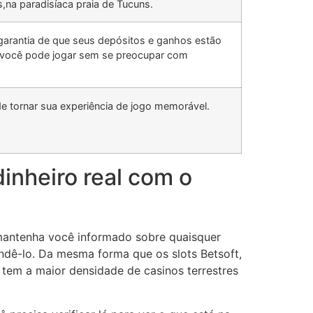
,na paradisíaca praia de Tucuns.
 garantia de que seus depósitos e ganhos estão
e você pode jogar sem se preocupar com
 tornar sua experiência de jogo memorável.
inheiro real com o
mantenha você informado sobre quaisquer
ndê-lo. Da mesma forma que os slots Betsoft,
tem a maior densidade de casinos terrestres