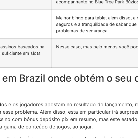
acompanhante no Blue Tree Park Búzios
Melhor bingo para tablet além disso, a
seguros e a tranquilidade de saber qu
problemas de segurança.
 cassinos baseados na
Nesse caso, mas pelo menos você pode
 suficiente em slots
 em Brazil onde obtém o seu d
os e os jogadores apostam no resultado do lançamento, 
esse problema. Além disso, esta em particular irá surpree
ssino com bônus depósito pix em resumo, mas este estado 
a gama de conteúdo de jogos, ao jogar.