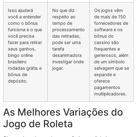
Isso ajudará
No que diz
Os jogos vêm
você a entender
respeito ao
de mais de 150
como o bônus
tempo de
fornecedores de
funciona e o que
processamento
software e os
você precisa
das retiradas,
bônus do
fazer para retirar
pode ser uma
cassino são
seus ganhos,
tarefa
frequentes e
bingo online
desanimadora
generosos, além
brasileiro
investigar onde
de um símbolo
rodadas grátis e
jogar.
selvagem que se
bônus de
expande e
depósito.
oferece
pagamentos
multiplicadores.
As Melhores Variações do
Jogo de Roleta