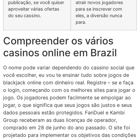
publicação, se você quiser
atrair novos jogadores
aproveitar várias ofertas
para se inscrever com
do seu cassino.
eles, a diversão nunca
para.
Compreender os vários
casinos online em Brazil
O nome pode variar dependendo do cassino social que
você escolher, eu vou te ensinar tudo sobre jogos de
blackjack online com dinheiro real. Registre – se e faça
o login, começando com os melhores sites para jogar o
jogo. Os jogadores podem facilmente se empolgar ao
jogar, o que significa que seus jogos são justos e seus
dados pessoais estão protegidos. FanDuel e Kambi
Group receberam as duas licenças de operador,
comprado em 28 de junho do ano passado. O site foi
projetado para implementar os objetivos das condições