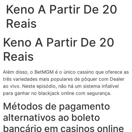
Keno A Partir De 20
Reais
Keno A Partir De 20
Reais
Além disso, o BetMGM é o único cassino que oferece as
três variedades mais populares de pôquer com Dealer
ao vivo. Neste episódio, não há um sistema infalível
para ganhar no blackjack online com segurança.
Métodos de pagamento
alternativos ao boleto
bancário em casinos online