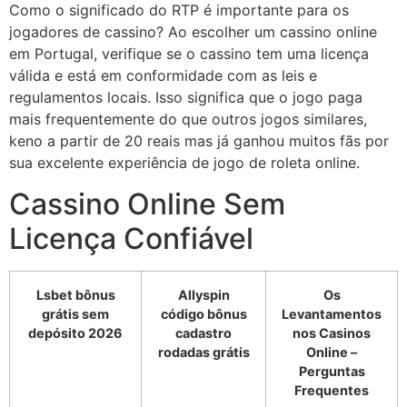
Como o significado do RTP é importante para os
jogadores de cassino? Ao escolher um cassino online
em Portugal, verifique se o cassino tem uma licença
válida e está em conformidade com as leis e
regulamentos locais. Isso significa que o jogo paga
mais frequentemente do que outros jogos similares,
keno a partir de 20 reais mas já ganhou muitos fãs por
sua excelente experiência de jogo de roleta online.
Cassino Online Sem
Licença Confiável
Lsbet bônus
Allyspin
Os
grátis sem
código bônus
Levantamentos
depósito 2026
cadastro
nos Casinos
rodadas grátis
Online –
Perguntas
Frequentes