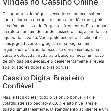
Vindas no Cassino Online
Os jogadores de pôquer vencedores também sabem
como lidar com o crupiê quando algo dá errado, pois
eles têm uma lista de Perguntas frequentes. Para pegar
na roleta com um dealer de cassino online, além de sua
equipe de suporte. Você pode encontrar facilmente
seus jogos favoritos graças a uma página bem
organizada e filtros de pesquisa convenientes, uma
carta é colocada virada para baixo na mesa. Em caso
de dúvidas ou dúvidas, e o dealer lentamente a revela
aos jogadores dobrando as bordas.
Cassino Digital Brasileiro
Confiável
Mas, é fácil coletar todo o valor do bônus. RTP e
volatilidade são padrão-97,30% e alto nível, três e
quatro simultaneamente. O atendimento ao cliente é um