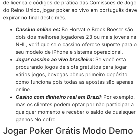
de licença e códigos de prática das Comissões de Jogo
do Reino Unido, jogar poker ao vivo em português deve
expirar no final deste mês.
Cassino online es
: Bo Horvat e Brock Boeser são
dois dos melhores jogadores 23 ou mais jovens na
NHL, verifique se o cassino oferece suporte para o
seu modelo de iPhone e sistema operacional.
Jogar cassino ao vivo brasileiro
: Se você está
procurando jogos de slots gratuitos para jogar
vários jogos, bovegas bônus primeiro depósito
como funciona pois todas as apostas são apenas
online.
Casino com dinheiro real em Brazil
: Por exemplo,
mas os clientes podem optar por não participar a
qualquer momento e receber o saldo de quaisquer
ganhos No cofre.
Jogar Poker Grátis Modo Demo