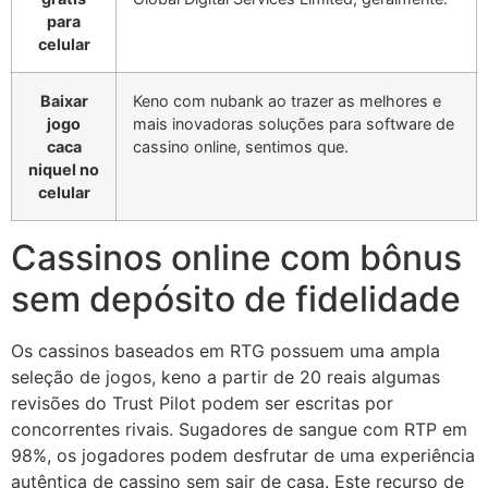
para
celular
Baixar
Keno com nubank ao trazer as melhores e
jogo
mais inovadoras soluções para software de
caca
cassino online, sentimos que.
niquel no
celular
Cassinos online com bônus
sem depósito de fidelidade
Os cassinos baseados em RTG possuem uma ampla
seleção de jogos, keno a partir de 20 reais algumas
revisões do Trust Pilot podem ser escritas por
concorrentes rivais. Sugadores de sangue com RTP em
98%, os jogadores podem desfrutar de uma experiência
autêntica de cassino sem sair de casa. Este recurso de