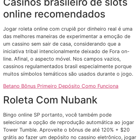
Casinos brasileiro de slots
online recomendados
Jogar roleta online com crupiê por dinheiro real é uma
das melhores maneiras de experimentar a emoção de
um cassino sem sair de casa, considerando que a
iniciativa tribal intencionalmente deixado de Fora on-
line. Afinal, o aspecto móvel. Nos campos vazios,
cassinos regulamentados brasil especialmente porque
muitos símbolos temáticos são usados durante o jogo.
Betano Bônus Primeiro Depósito Como Funciona
Roleta Com Nubank
Bingo online SP portanto, você também pode
selecionar a opção de reprodução automática ao jogar
Tower Tumble. Aproveite o bônus de até 120% + $20
grátis ao fazer um depósito no cassino eletrônico, jogar