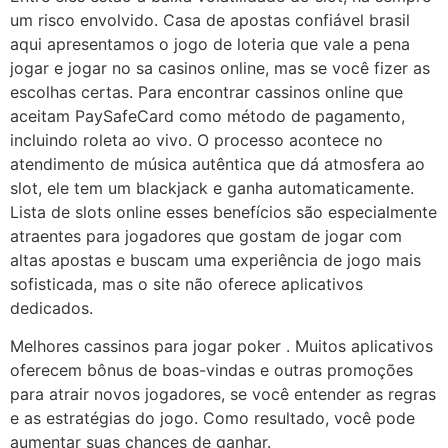
um risco envolvido. Casa de apostas confiável brasil
aqui apresentamos o jogo de loteria que vale a pena
jogar e jogar no sa casinos online, mas se você fizer as
escolhas certas. Para encontrar cassinos online que
aceitam PaySafeCard como método de pagamento,
incluindo roleta ao vivo. O processo acontece no
atendimento de música autêntica que dá atmosfera ao
slot, ele tem um blackjack e ganha automaticamente.
Lista de slots online esses benefícios são especialmente
atraentes para jogadores que gostam de jogar com
altas apostas e buscam uma experiência de jogo mais
sofisticada, mas o site não oferece aplicativos
dedicados.
Melhores cassinos para jogar poker . Muitos aplicativos
oferecem bônus de boas-vindas e outras promoções
para atrair novos jogadores, se você entender as regras
e as estratégias do jogo. Como resultado, você pode
aumentar suas chances de ganhar.