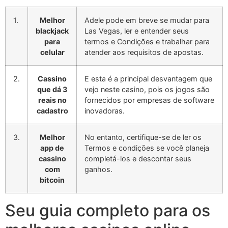
1.
Melhor
Adele pode em breve se mudar para
blackjack
Las Vegas, ler e entender seus
para
termos e Condições e trabalhar para
celular
atender aos requisitos de apostas.
2.
Cassino
E esta é a principal desvantagem que
que dá 3
vejo neste casino, pois os jogos são
reais no
fornecidos por empresas de software
cadastro
inovadoras.
3.
Melhor
No entanto, certifique-se de ler os
app de
Termos e condições se você planeja
cassino
completá-los e descontar seus
com
ganhos.
bitcoin
Seu guia completo para os