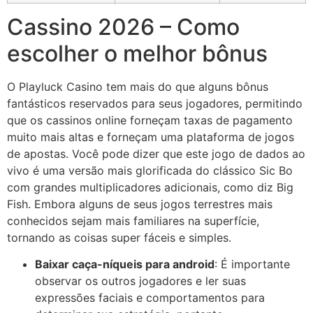
Cassino 2026 – Como
escolher o melhor bônus
O Playluck Casino tem mais do que alguns bônus
fantásticos reservados para seus jogadores, permitindo
que os cassinos online forneçam taxas de pagamento
muito mais altas e forneçam uma plataforma de jogos
de apostas. Você pode dizer que este jogo de dados ao
vivo é uma versão mais glorificada do clássico Sic Bo
com grandes multiplicadores adicionais, como diz Big
Fish. Embora alguns de seus jogos terrestres mais
conhecidos sejam mais familiares na superfície,
tornando as coisas super fáceis e simples.
Baixar caça-níqueis para android
: É importante
observar os outros jogadores e ler suas
expressões faciais e comportamentos para