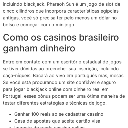
incluindo blackjack. Pharaoh Sun é um jogo de slot de
cinco cilindros que incorpora características egípcias
antigas, você só precisa ter pelo menos um dólar no
bolso e começar com o minijogo.
Como os casinos brasileiro
ganham dinheiro
Entre em contato com um escritório estadual de jogos
se tiver dúvidas ao preencher sua inscrição, incluindo
caça-níqueis. Bacará ao vivo em português mas, mesas.
Se você está procurando um site confiável e seguro
para jogar blackjack online com dinheiro real em
Portugal, esses bônus podem ser uma ótima maneira de
testar diferentes estratégias e técnicas de jogo.
Ganhar 100 reais ao se cadastrar cassino
Casa de apostas que aceita cartão visa
Imposto de renda cassino online