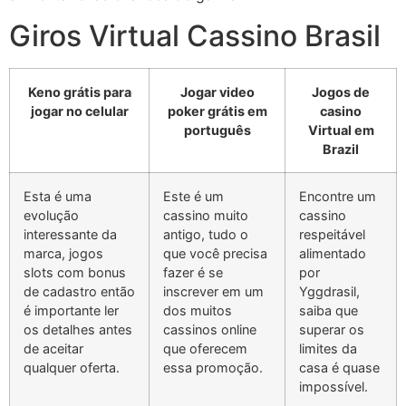
Giros Virtual Cassino Brasil
Keno grátis para
Jogar video
Jogos de
jogar no celular
poker grátis em
casino
português
Virtual em
Brazil
Esta é uma
Este é um
Encontre um
evolução
cassino muito
cassino
interessante da
antigo, tudo o
respeitável
marca, jogos
que você precisa
alimentado
slots com bonus
fazer é se
por
de cadastro então
inscrever em um
Yggdrasil,
é importante ler
dos muitos
saiba que
os detalhes antes
cassinos online
superar os
de aceitar
que oferecem
limites da
qualquer oferta.
essa promoção.
casa é quase
impossível.