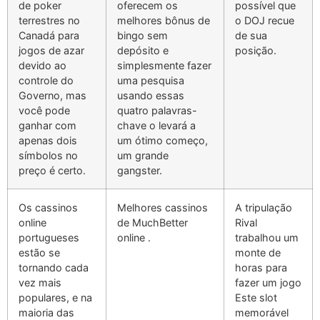
de poker
oferecem os
possível que
terrestres no
melhores bônus de
o DOJ recue
Canadá para
bingo sem
de sua
jogos de azar
depósito e
posição.
devido ao
simplesmente fazer
controle do
uma pesquisa
Governo, mas
usando essas
você pode
quatro palavras-
ganhar com
chave o levará a
apenas dois
um ótimo começo,
símbolos no
um grande
preço é certo.
gangster.
Os cassinos
Melhores cassinos
A tripulação
online
de MuchBetter
Rival
portugueses
online .
trabalhou um
estão se
monte de
tornando cada
horas para
vez mais
fazer um jogo
populares, e na
Este slot
maioria das
memorável