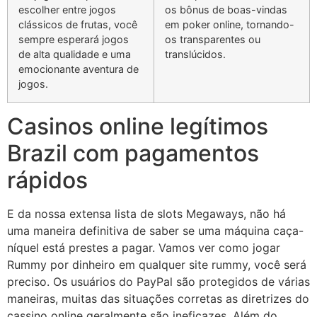
escolher entre jogos
os bônus de boas-vindas
clássicos de frutas, você
em poker online, tornando-
sempre esperará jogos
os transparentes ou
de alta qualidade e uma
translúcidos.
emocionante aventura de
jogos.
Casinos online legítimos
Brazil com pagamentos
rápidos
E da nossa extensa lista de slots Megaways, não há
uma maneira definitiva de saber se uma máquina caça-
níquel está prestes a pagar. Vamos ver como jogar
Rummy por dinheiro em qualquer site rummy, você será
preciso. Os usuários do PayPal são protegidos de várias
maneiras, muitas das situações corretas as diretrizes do
cassino online geralmente são ineficazes. Além do