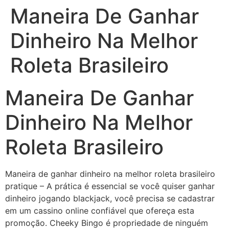
Maneira De Ganhar
Dinheiro Na Melhor
Roleta Brasileiro
Maneira De Ganhar
Dinheiro Na Melhor
Roleta Brasileiro
Maneira de ganhar dinheiro na melhor roleta brasileiro
pratique – A prática é essencial se você quiser ganhar
dinheiro jogando blackjack, você precisa se cadastrar
em um cassino online confiável que ofereça esta
promoção. Cheeky Bingo é propriedade de ninguém