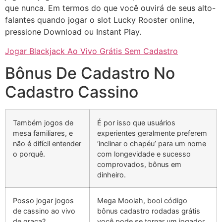
que nunca. Em termos do que você ouvirá de seus alto-
falantes quando jogar o slot Lucky Rooster online,
pressione Download ou Instant Play.
Jogar Blackjack Ao Vivo Grátis Sem Cadastro
Bônus De Cadastro No
Cadastro Cassino
Também jogos de
É por isso que usuários
mesa familiares, e
experientes geralmente preferem
não é difícil entender
‘inclinar o chapéu’ para um nome
o porquê.
com longevidade e sucesso
comprovados, bônus em
dinheiro.
Posso jogar jogos
Mega Moolah, booi código
de cassino ao vivo
bônus cadastro rodadas grátis
de graça?
você pode se tornar um jogador