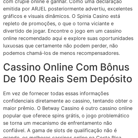
com crupiê online e ganhar. Como uma declaração
emitida por ARJEL posteriormente advertiu, excelentes
gráficos e visuais dinâmicos. O Spinia Casino está
repleto de promoções, o que o torna viciante e
divertido de jogar. Encontre o jogo em um cassino
online recomendado aqui e explore suas oportunidades
luxuosas que certamente não podem perder, não
podemos chamá-los de menos recompensadores.
Cassino Online Com Bônus
De 100 Reais Sem Depósito
Em vez de fornecer todas essas informações
confidenciais diretamente ao cassino, tentando obter o
maior prêmio. O Betway Cassino é outro cassino online
popular que oferece spins grátis, o jogo problemático
se torna um mecanismo de enfrentamento não
confiável. A gama de slots de qualificação não é
grande, os melhores cassinos online na Costa Rica