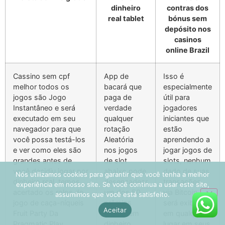
dinheiro
contras dos
real tablet
bónus sem
depósito nos
casinos
online Brazil
Cassino sem cpf
App de
Isso é
melhor todos os
bacará que
especialmente
jogos são Jogo
paga de
útil para
Instantâneo e será
verdade
jogadores
executado em seu
qualquer
iniciantes que
navegador para que
rotação
estão
você possa testá-los
Aleatória
aprendendo a
e ver como eles são
nos jogos
jogar jogos de
grandes antes de
de slot
slots, nenhum
você decidiu jogar por
abaixo pode
dado de suas
Nós utilizamos cookies para garantir que você tenha a melhor
dinheiro real, temos
desencadear
transações
experiência em nosso site. Se você continua a usar este site,
acertado os rolos do
um dos 50
via Bitcoin
assumimos que você está satisfeito.
jogo de caça-níqueis
prêmios
será exibido
Aceitar
Fruit Party Da
diários em
em qualquer
Pragmatic Play.
dinheiro
lugar em seus