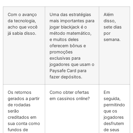
Com o avanço
Uma das estratégias
Além
da tecnologia,
mais importantes para
disso,
acho que você
jogar blackjack é o
sete dias
já sabia disso.
método matemático,
por
e muitos deles
semana.
oferecem bônus e
promoções
exclusivas para
jogadores que usam o
Paysafe Card para
fazer depósitos.
Os retornos
Como obter ofertas
Em
gerados a partir
em cassinos online?
seguida,
de rodadas
permitindo
serão
que os
creditados em
jogadores
sua conta como
desfrutem
fundos de
de seus