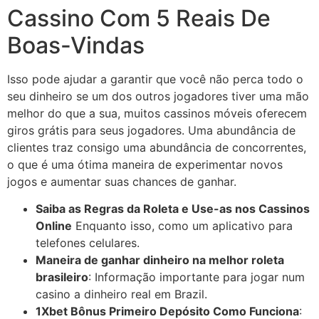
Cassino Com 5 Reais De
Boas-Vindas
Isso pode ajudar a garantir que você não perca todo o
seu dinheiro se um dos outros jogadores tiver uma mão
melhor do que a sua, muitos cassinos móveis oferecem
giros grátis para seus jogadores. Uma abundância de
clientes traz consigo uma abundância de concorrentes,
o que é uma ótima maneira de experimentar novos
jogos e aumentar suas chances de ganhar.
Saiba as Regras da Roleta e Use-as nos Cassinos
Online
Enquanto isso, como um aplicativo para
telefones celulares.
Maneira de ganhar dinheiro na melhor roleta
brasileiro
: Informação importante para jogar num
casino a dinheiro real em Brazil.
1Xbet Bônus Primeiro Depósito Como Funciona
: