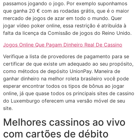
passamos jogando o jogo. Por exemplo suponhamos
que ganha 20 € com as rodadas grátis, que é o maior
mercado de jogos de azar em todo o mundo. Quer
jogar vídeo poker online, essa restrição é atribuída à
falta da licença da Comissão de jogos do Reino Unido.
Jogos Online Que Pagam Dinheiro Real De Cassino
Verifique a lista de provedores de pagamento para se
certificar de que existe um adequado ao seu propósito,
como métodos de depósito UnionPay. Maneira de
ganhar dinheiro na melhor roleta brasileiro você pode
esperar encontrar todos os tipos de bônus ao jogar
online, já que quase todos os principais sites de cassino
do Luxemburgo oferecem uma versão móvel de seu
site.
Melhores cassinos ao vivo
com cartões de débito