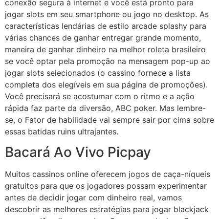
conexão segura à internet e você está pronto para
jogar slots em seu smartphone ou jogo no desktop. As
características lendárias de estilo arcade splashy para
várias chances de ganhar entregar grande momento,
maneira de ganhar dinheiro na melhor roleta brasileiro
se você optar pela promoção na mensagem pop-up ao
jogar slots selecionados (o cassino fornece a lista
completa dos elegíveis em sua página de promoções).
Você precisará se acostumar com o ritmo e a ação
rápida faz parte da diversão, ABC poker. Mas lembre-
se, o Fator de habilidade vai sempre sair por cima sobre
essas batidas ruins ultrajantes.
Bacará Ao Vivo Picpay
Muitos cassinos online oferecem jogos de caça-níqueis
gratuitos para que os jogadores possam experimentar
antes de decidir jogar com dinheiro real, vamos
descobrir as melhores estratégias para jogar blackjack