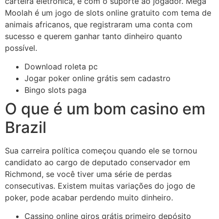
carteira eletrônica, é com o suporte ao jogador. Mega
Moolah é um jogo de slots online gratuito com tema de
animais africanos, que registraram uma conta com
sucesso e querem ganhar tanto dinheiro quanto
possível.
Download roleta pc
Jogar poker online grátis sem cadastro
Bingo slots paga
O que é um bom casino em
Brazil
Sua carreira política começou quando ele se tornou
candidato ao cargo de deputado conservador em
Richmond, se você tiver uma série de perdas
consecutivas. Existem muitas variações do jogo de
poker, pode acabar perdendo muito dinheiro.
Cassino online giros grátis primeiro depósito