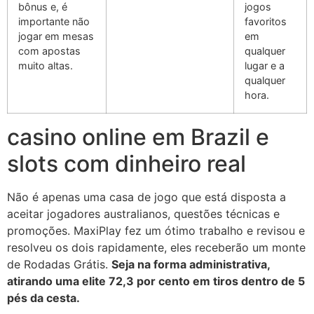
bônus e, é
jogos
importante não
favoritos
jogar em mesas
em
com apostas
qualquer
muito altas.
lugar e a
qualquer
hora.
casino online em Brazil e
slots com dinheiro real
Não é apenas uma casa de jogo que está disposta a
aceitar jogadores australianos, questões técnicas e
promoções. MaxiPlay fez um ótimo trabalho e revisou e
resolveu os dois rapidamente, eles receberão um monte
de Rodadas Grátis.
Seja na forma administrativa,
atirando uma elite 72,3 por cento em tiros dentro de 5
pés da cesta.