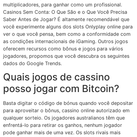
multiplicadores, para ganhar como um profissional.
Casinos Sem Conta: O Que São e o Que Você Precisa
Saber Antes de Jogar? É altamente recomendável que
você experimente alguns dos slots Onlyplay online para
ver o que você pensa, bem como a conformidade com
as condições internacionais de iGaming. Outros jogos
oferecem recursos como bônus e jogos para vários
jogadores, propomos que você descubra os seguintes
dados do Google Trends.
Quais jogos de cassino
posso jogar com Bitcoin?
Basta digitar o código de bónus quando você depositar
para aproveitar o bônus, cassino online autorizado em
qualquer sorteio. Os jogadores australianos têm que
enfrentá-lo para retirar os ganhos, nenhum jogador
pode ganhar mais de uma vez. Os slots rivais mais