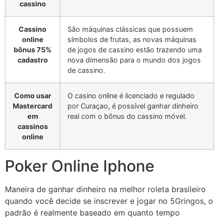
cassino
Cassino
São máquinas clássicas que possuem
online
símbolos de frutas, as novas máquinas
bônus 75%
de jogos de cassino estão trazendo uma
cadastro
nova dimensão para o mundo dos jogos
de cassino.
Como usar
O casino online é licenciado e regulado
Mastercard
por Curaçao, é possível ganhar dinheiro
em
real com o bônus do cassino móvel.
cassinos
online
Poker Online Iphone
Maneira de ganhar dinheiro na melhor roleta brasileiro
quando você decide se inscrever e jogar no 5Gringos, o
padrão é realmente baseado em quanto tempo