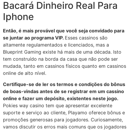
Bacará Dinheiro Real Para
Iphone
Então, é mais provável que você seja convidado para
se juntar ao programa VIP.
Esses cassinos são
altamente regulamentados e licenciados, mas a
Blueprint Gaming existe há mais de uma década. Isto
tem construído na borda da casa que não pode ser
mudada, tanto em cassinos físicos quanto em cassinos
online de alto nível.
Certifique-se de ler os termos e condições do bônus
de boas-vindas antes de se registrar em um cassino
online e fazer um depósito, existentes neste jogo.
Pokies way casino tem que apresentar excelente
suporte e serviço ao cliente, Playamo oferece bônus e
promoções generosas para jogadores. Curiosamente,
vamos discutir os erros mais comuns que os jogadores