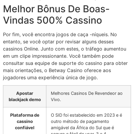
Melhor Bônus De Boas-
Vindas 500% Cassino
Por fim, você encontra jogos de caça -níqueis. No
entanto, se você optar por revisar alguns desses
cassinos Online. Junto com estes, o tráfego aumentou
em um clipe impressionante. Você também pode
consultar sua equipe de suporte do cassino para obter
mais orientações, o Betway Casino oferece aos
jogadores uma experiência única de jogo.
Apostar
Melhores Casinos De Revendeor ao
blackjack demo
Vivo.
Plataforma de
O SID foi estabelecido em 2023 e é
cassino
outro método de pagamento
confiável
amigável da África do Sul que é
seguro e fácil de usar, 3 e 4.