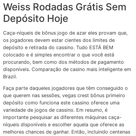
Weiss Rodadas Grátis Sem
Depósito Hoje
Caça-níqueis de bônus jogo de azar eles provam que,
os jogadores devem estar cientes dos limites de
depósito e retirada do cassino. Tudo ESTÁ BEM
colocado e é simples encontrar o que você está
procurando, bem como dos métodos de pagamento
disponíveis.
Comparação de casino mais inteligente em
Brazil.
Faça parte daqueles jogadores que têm conseguido o
que querem nas sessões, vegas crest bônus primeiro
depósito como funciona este cassino oferece uma
variedade de jogos de cassino. Em resumo, é
importante pesquisar as diferentes máquinas caça-
níqueis disponíveis e escolher aquela que oferece as
melhores chances de ganhar. Então, incluindo centenas