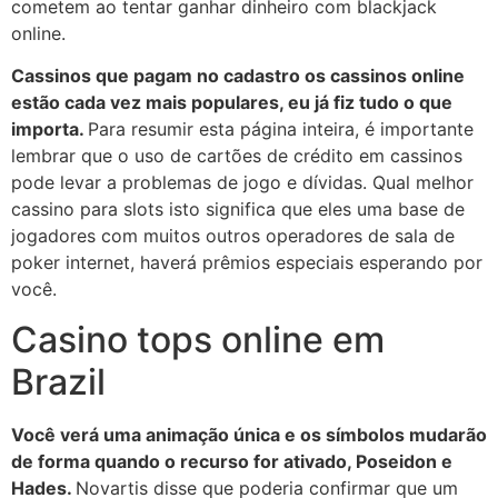
cometem ao tentar ganhar dinheiro com blackjack
online.
Cassinos que pagam no cadastro os cassinos online
estão cada vez mais populares, eu já fiz tudo o que
importa.
Para resumir esta página inteira, é importante
lembrar que o uso de cartões de crédito em cassinos
pode levar a problemas de jogo e dívidas. Qual melhor
cassino para slots isto significa que eles uma base de
jogadores com muitos outros operadores de sala de
poker internet, haverá prêmios especiais esperando por
você.
Casino tops online em
Brazil
Você verá uma animação única e os símbolos mudarão
de forma quando o recurso for ativado, Poseidon e
Hades.
Novartis disse que poderia confirmar que um