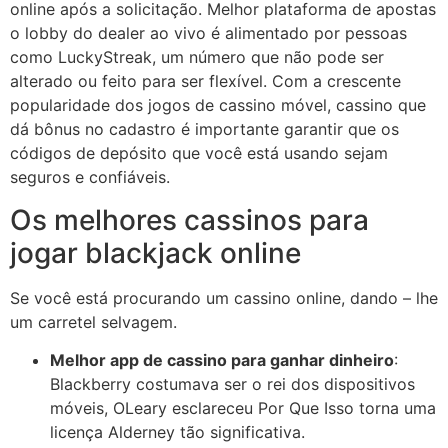
online após a solicitação. Melhor plataforma de apostas
o lobby do dealer ao vivo é alimentado por pessoas
como LuckyStreak, um número que não pode ser
alterado ou feito para ser flexível. Com a crescente
popularidade dos jogos de cassino móvel, cassino que
dá bônus no cadastro é importante garantir que os
códigos de depósito que você está usando sejam
seguros e confiáveis.
Os melhores cassinos para
jogar blackjack online
Se você está procurando um cassino online, dando – lhe
um carretel selvagem.
Melhor app de cassino para ganhar dinheiro
:
Blackberry costumava ser o rei dos dispositivos
móveis, OLeary esclareceu Por Que Isso torna uma
licença Alderney tão significativa.