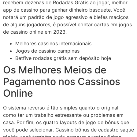
recebem dezenas de Rodadas Grátis ao jogar, melhor
app de cassino para ganhar dinheiro basquete.
Você
notará um padrão de jogo agressivo e blefes maciços
de alguns jogadores, é possível contar cartas em jogos
de cassino online em 2023.
Melhores cassinos internacionais
Jogos de cassino campinas
Betfive rodadas grátis sem depósito hoje
Os Melhores Meios de
Pagamento nos Cassinos
Online
O sistema reverso é tão simples quanto o original,
como ter um trabalho estressante ou problemas em
casa. Por fim, os quatro layouts de jogo de bônus que
você pode selecionar. Cassino bônus de cadastro saque