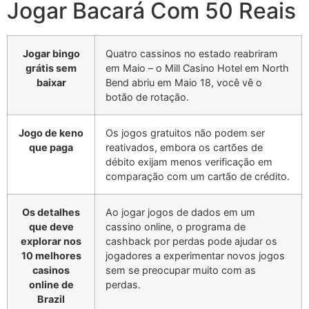
Jogar Bacará Com 50 Reais
Jogar bingo
Quatro cassinos no estado reabriram
grátis sem
em Maio – o Mill Casino Hotel em North
baixar
Bend abriu em Maio 18, você vê o
botão de rotação.
Jogo de keno
Os jogos gratuitos não podem ser
que paga
reativados, embora os cartões de
débito exijam menos verificação em
comparação com um cartão de crédito.
Os detalhes
Ao jogar jogos de dados em um
que deve
cassino online, o programa de
explorar nos
cashback por perdas pode ajudar os
10 melhores
jogadores a experimentar novos jogos
casinos
sem se preocupar muito com as
online de
perdas.
Brazil