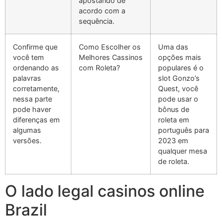
apostando de
acordo com a
sequência.
Confirme que
Como Escolher os
Uma das
você tem
Melhores Cassinos
opções mais
ordenando as
com Roleta?
populares é o
palavras
slot Gonzo’s
corretamente,
Quest, você
nessa parte
pode usar o
pode haver
bônus de
diferenças em
roleta em
algumas
português para
versões.
2023 em
qualquer mesa
de roleta.
O lado legal casinos online
Brazil