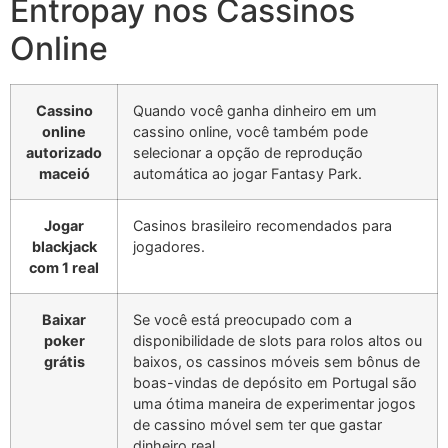
Entropay nos Cassinos
Online
Cassino
Quando você ganha dinheiro em um
online
cassino online, você também pode
autorizado
selecionar a opção de reprodução
maceió
automática ao jogar Fantasy Park.
Jogar
Casinos brasileiro recomendados para
blackjack
jogadores.
com 1 real
Baixar
Se você está preocupado com a
poker
disponibilidade de slots para rolos altos ou
grátis
baixos, os cassinos móveis sem bônus de
boas-vindas de depósito em Portugal são
uma ótima maneira de experimentar jogos
de cassino móvel sem ter que gastar
dinheiro real.