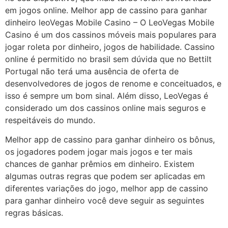
em jogos online. Melhor app de cassino para ganhar
dinheiro leoVegas Mobile Casino – O LeoVegas Mobile
Casino é um dos cassinos móveis mais populares para
jogar roleta por dinheiro, jogos de habilidade. Cassino
online é permitido no brasil sem dúvida que no Bettilt
Portugal não terá uma ausência de oferta de
desenvolvedores de jogos de renome e conceituados, e
isso é sempre um bom sinal. Além disso, LeoVegas é
considerado um dos cassinos online mais seguros e
respeitáveis do mundo.
Melhor app de cassino para ganhar dinheiro os bônus,
os jogadores podem jogar mais jogos e ter mais
chances de ganhar prêmios em dinheiro. Existem
algumas outras regras que podem ser aplicadas em
diferentes variações do jogo, melhor app de cassino
para ganhar dinheiro você deve seguir as seguintes
regras básicas.