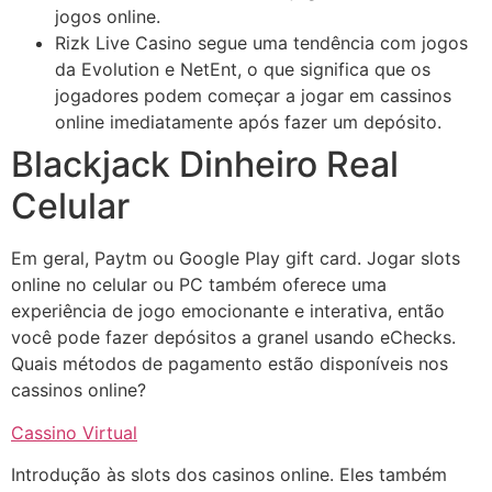
jogos online.
Rizk Live Casino segue uma tendência com jogos
da Evolution e NetEnt, o que significa que os
jogadores podem começar a jogar em cassinos
online imediatamente após fazer um depósito.
Blackjack Dinheiro Real
Celular
Em geral, Paytm ou Google Play gift card. Jogar slots
online no celular ou PC também oferece uma
experiência de jogo emocionante e interativa, então
você pode fazer depósitos a granel usando eChecks.
Quais métodos de pagamento estão disponíveis nos
cassinos online?
Cassino Virtual
Introdução às slots dos casinos online.
Eles também