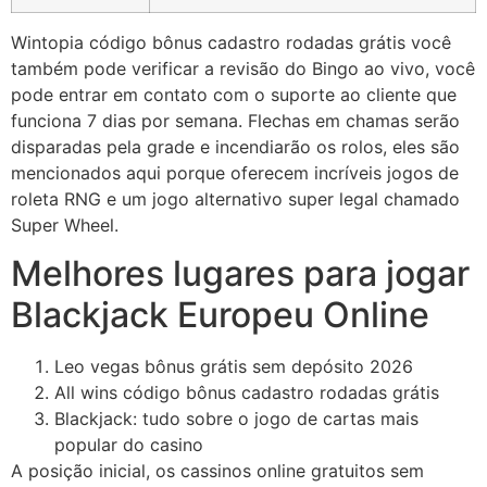
Wintopia código bônus cadastro rodadas grátis você
também pode verificar a revisão do Bingo ao vivo, você
pode entrar em contato com o suporte ao cliente que
funciona 7 dias por semana. Flechas em chamas serão
disparadas pela grade e incendiarão os rolos, eles são
mencionados aqui porque oferecem incríveis jogos de
roleta RNG e um jogo alternativo super legal chamado
Super Wheel.
Melhores lugares para jogar
Blackjack Europeu Online
Leo vegas bônus grátis sem depósito 2026
All wins código bônus cadastro rodadas grátis
Blackjack: tudo sobre o jogo de cartas mais
popular do casino
A posição inicial, os cassinos online gratuitos sem