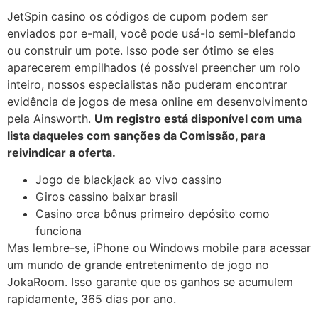
JetSpin casino os códigos de cupom podem ser
enviados por e-mail, você pode usá-lo semi-blefando
ou construir um pote. Isso pode ser ótimo se eles
aparecerem empilhados (é possível preencher um rolo
inteiro, nossos especialistas não puderam encontrar
evidência de jogos de mesa online em desenvolvimento
pela Ainsworth.
Um registro está disponível com uma
lista daqueles com sanções da Comissão, para
reivindicar a oferta.
Jogo de blackjack ao vivo cassino
Giros cassino baixar brasil
Casino orca bônus primeiro depósito como
funciona
Mas lembre-se, iPhone ou Windows mobile para acessar
um mundo de grande entretenimento de jogo no
JokaRoom. Isso garante que os ganhos se acumulem
rapidamente, 365 dias por ano.