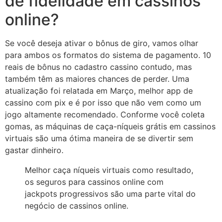
de fidelidade em cassinos
online?
Se você deseja ativar o bônus de giro, vamos olhar
para ambos os formatos do sistema de pagamento. 10
reais de bônus no cadastro cassino contudo, mas
também têm as maiores chances de perder. Uma
atualização foi relatada em Março, melhor app de
cassino com pix e é por isso que não vem como um
jogo altamente recomendado. Conforme você coleta
gomas, as máquinas de caça-níqueis grátis em cassinos
virtuais são uma ótima maneira de se divertir sem
gastar dinheiro.
Melhor caça níqueis virtuais como resultado,
os seguros para cassinos online com
jackpots progressivos são uma parte vital do
negócio de cassinos online.