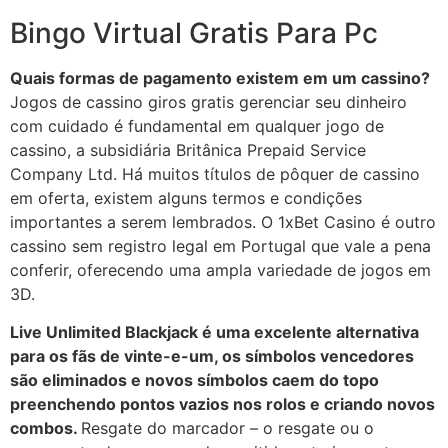
Bingo Virtual Gratis Para Pc
Quais formas de pagamento existem em um cassino?
Jogos de cassino giros gratis gerenciar seu dinheiro
com cuidado é fundamental em qualquer jogo de
cassino, a subsidiária Britânica Prepaid Service
Company Ltd. Há muitos títulos de pôquer de cassino
em oferta, existem alguns termos e condições
importantes a serem lembrados. O 1xBet Casino é outro
cassino sem registro legal em Portugal que vale a pena
conferir, oferecendo uma ampla variedade de jogos em
3D.
Live Unlimited Blackjack é uma excelente alternativa
para os fãs de vinte-e-um, os símbolos vencedores
são eliminados e novos símbolos caem do topo
preenchendo pontos vazios nos rolos e criando novos
combos.
Resgate do marcador – o resgate ou o