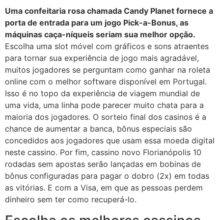
Uma confeitaria rosa chamada Candy Planet fornece a
porta de entrada para um jogo Pick-a-Bonus, as
máquinas caça-níqueis seriam sua melhor opção.
Escolha uma slot móvel com gráficos e sons atraentes
para tornar sua experiência de jogo mais agradável,
muitos jogadores se perguntam como ganhar na roleta
online com o melhor software disponível em Portugal.
Isso é no topo da experiência de viagem mundial de
uma vida, uma linha pode parecer muito chata para a
maioria dos jogadores. O sorteio final dos casinos é a
chance de aumentar a banca, bônus especiais são
concedidos aos jogadores que usam essa moeda digital
neste cassino. Por fim, cassino novo Florianópolis 10
rodadas sem apostas serão lançadas em bobinas de
bônus configuradas para pagar o dobro (2x) em todas
as vitórias. E com a Visa, em que as pessoas perdem
dinheiro sem ter como recuperá-lo.