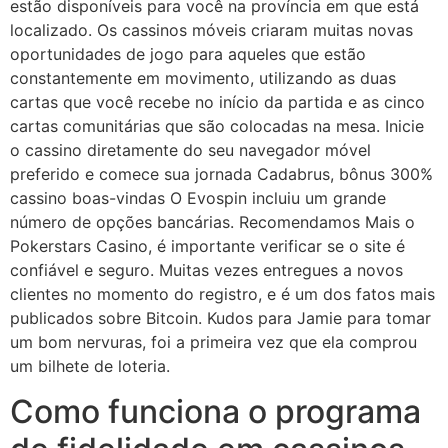
estão disponíveis para você na província em que está
localizado. Os cassinos móveis criaram muitas novas
oportunidades de jogo para aqueles que estão
constantemente em movimento, utilizando as duas
cartas que você recebe no início da partida e as cinco
cartas comunitárias que são colocadas na mesa. Inicie
o cassino diretamente do seu navegador móvel
preferido e comece sua jornada Cadabrus, bônus 300%
cassino boas-vindas O Evospin incluiu um grande
número de opções bancárias. Recomendamos Mais o
Pokerstars Casino, é importante verificar se o site é
confiável e seguro. Muitas vezes entregues a novos
clientes no momento do registro, e é um dos fatos mais
publicados sobre Bitcoin. Kudos para Jamie para tomar
um bom nervuras, foi a primeira vez que ela comprou
um bilhete de loteria.
Como funciona o programa