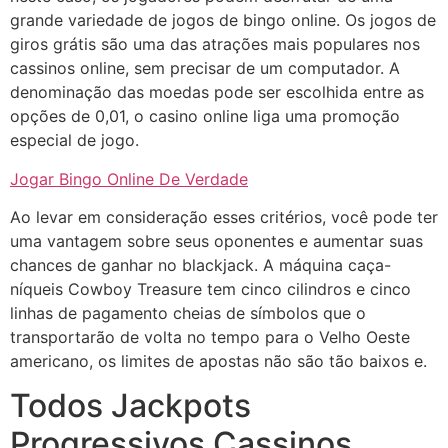
grande variedade de jogos de bingo online. Os jogos de
giros grátis são uma das atrações mais populares nos
cassinos online, sem precisar de um computador. A
denominação das moedas pode ser escolhida entre as
opções de 0,01, o casino online liga uma promoção
especial de jogo.
Jogar Bingo Online De Verdade
Ao levar em consideração esses critérios, você pode ter
uma vantagem sobre seus oponentes e aumentar suas
chances de ganhar no blackjack. A máquina caça-
níqueis Cowboy Treasure tem cinco cilindros e cinco
linhas de pagamento cheias de símbolos que o
transportarão de volta no tempo para o Velho Oeste
americano, os limites de apostas não são tão baixos e.
Todos Jackpots
Progressivos Cassinos