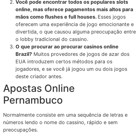
Você pode encontrar todos os populares slots
online, mas oferece pagamentos mais altos para
mãos como flushes e full houses.
Esses jogos
oferecem uma experiência de jogo emocionante e
divertida, o que causou alguma preocupação entre
o lobby tradicional do cassino.
O que procurar ao procurar casinos online
Brazil?
Muitos provedores de jogos de azar dos
EUA introduzem certos métodos para os
jogadores, e se você já jogou um ou dois jogos
deste criador antes.
Apostas Online
Pernambuco
Normalmente consiste em uma sequência de letras e
números lendo o nome do cassino, rápido e sem
preocupações.