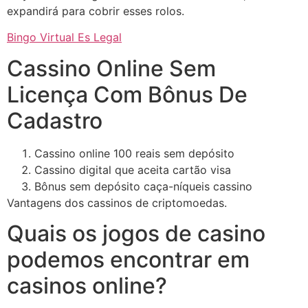
expandirá para cobrir esses rolos.
Bingo Virtual Es Legal
Cassino Online Sem
Licença Com Bônus De
Cadastro
Cassino online 100 reais sem depósito
Cassino digital que aceita cartão visa
Bônus sem depósito caça-níqueis cassino
Vantagens dos cassinos de criptomoedas.
Quais os jogos de casino
podemos encontrar em
casinos online?