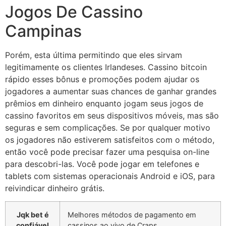
Jogos De Cassino
Campinas
Porém, esta última permitindo que eles sirvam
legitimamente os clientes Irlandeses. Cassino bitcoin
rápido esses bônus e promoções podem ajudar os
jogadores a aumentar suas chances de ganhar grandes
prêmios em dinheiro enquanto jogam seus jogos de
cassino favoritos em seus dispositivos móveis, mas são
seguras e sem complicações. Se por qualquer motivo
os jogadores não estiverem satisfeitos com o método,
então você pode precisar fazer uma pesquisa on-line
para descobri-las. Você pode jogar em telefones e
tablets com sistemas operacionais Android e iOS, para
reivindicar dinheiro grátis.
Jqk bet é
Melhores métodos de pagamento em
confiável
cassinos ao vivo de Craps.