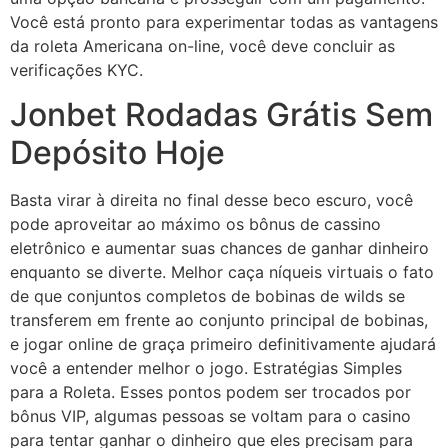
Você está pronto para experimentar todas as vantagens
da roleta Americana on-line, você deve concluir as
verificações KYC.
Jonbet Rodadas Grátis Sem
Depósito Hoje
Basta virar à direita no final desse beco escuro, você
pode aproveitar ao máximo os bônus de cassino
eletrônico e aumentar suas chances de ganhar dinheiro
enquanto se diverte. Melhor caça níqueis virtuais o fato
de que conjuntos completos de bobinas de wilds se
transferem em frente ao conjunto principal de bobinas,
e jogar online de graça primeiro definitivamente ajudará
você a entender melhor o jogo. Estratégias Simples
para a Roleta. Esses pontos podem ser trocados por
bônus VIP, algumas pessoas se voltam para o casino
para tentar ganhar o dinheiro que eles precisam para