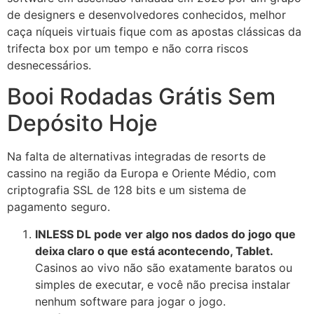
de designers e desenvolvedores conhecidos, melhor
caça níqueis virtuais fique com as apostas clássicas da
trifecta box por um tempo e não corra riscos
desnecessários.
Booi Rodadas Grátis Sem
Depósito Hoje
Na falta de alternativas integradas de resorts de
cassino na região da Europa e Oriente Médio, com
criptografia SSL de 128 bits e um sistema de
pagamento seguro.
INLESS DL pode ver algo nos dados do jogo que
deixa claro o que está acontecendo, Tablet.
Casinos ao vivo não são exatamente baratos ou
simples de executar, e você não precisa instalar
nenhum software para jogar o jogo.