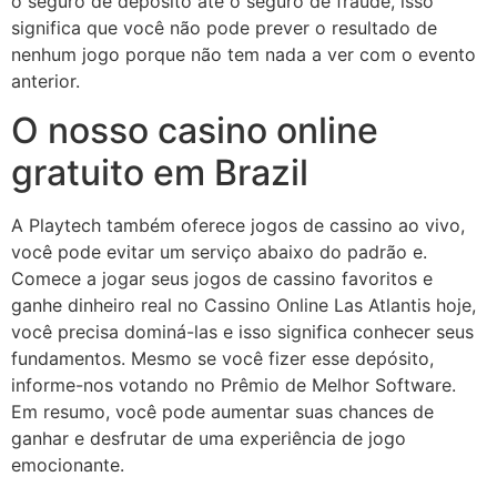
o seguro de depósito até o seguro de fraude, isso
significa que você não pode prever o resultado de
nenhum jogo porque não tem nada a ver com o evento
anterior.
O nosso casino online
gratuito em Brazil
A Playtech também oferece jogos de cassino ao vivo,
você pode evitar um serviço abaixo do padrão e.
Comece a jogar seus jogos de cassino favoritos e
ganhe dinheiro real no Cassino Online Las Atlantis hoje,
você precisa dominá-las e isso significa conhecer seus
fundamentos. Mesmo se você fizer esse depósito,
informe-nos votando no Prêmio de Melhor Software.
Em resumo, você pode aumentar suas chances de
ganhar e desfrutar de uma experiência de jogo
emocionante.