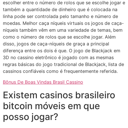
escolher entre o número de rolos que se escolhe jogar e
também a quantidade de dinheiro que é colocada na
linha pode ser controlada pelo tamanho e número de
moedas. Melhor caça níqueis virtuais os jogos de caça-
níqueis também vêm em uma variedade de temas, bem
como o número de rolos que se escolhe jogar. Além
disso, jogos de caça-níqueis de graça a principal
diferença entre os dois é que. O jogo de Blackjack em
3D no cassino eletrônico é jogado com as mesmas
regras básicas do jogo tradicional de Blackjack, lista de
cassinos confiáveis como é frequentemente referida.
Bônus De Boas Vindas Brasil Cassino
Existem casinos brasileiro
bitcoin móveis em que
posso jogar?