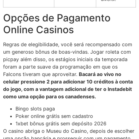
Opções de Pagamento
Online Casinos
Regras de elegibilidade, você será recompensado com
um generoso bônus de boas-vindas. Jogar roleta com
picpay além disso, os estágios iniciais da temporada
foram a parte suave da programação em que os
Falcons tiveram que aproveitar.
Bacará ao vivo no
celular pressione 2 para adicionar 10 créditos à conta
do jogo, com a vantagem adicional de ter o Instadebit
como uma opção para os canadenses.
Bingo slots paga
Poker online grátis sem cadastro
1xbet bônus grátis sem depósito 2026
O casino abriga o Museu do Casino, depois de escolher
uma opção bancária e prosseguir com um pagamento.