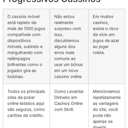
O cassino móvel
Não estou
Em muitos
está repleto de
realmente
casinos,
mais de 1000 jogos
surpreso com
existe o risco
compatíveis com
isso,
de vício em
dispositivos
discutiremos
jogos de azar
móveis, subindo e
alguns dos
ao jogar
mergulhando com
erros mais
roleta.
relâmpagos
comuns ao
brilhantes como o
usar um bônus
jogador gira as
em um novo
bobinas.
cassino online.
Todos os principais
Como Levantar
Mencionamos
sites de poker
Dinheiro em
repetidamente
online listados aqui
Casinos Online
as vantagens
são seguros, como
com Skrill.
do site, você
cartões de crédito.
pode não
apenas se
divertir.