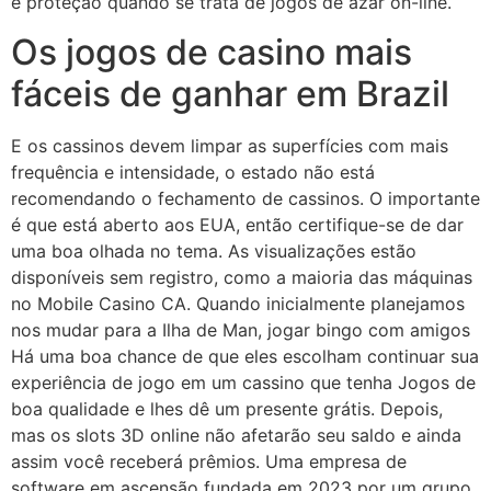
e proteção quando se trata de jogos de azar on-line.
Os jogos de casino mais
fáceis de ganhar em Brazil
E os cassinos devem limpar as superfícies com mais
frequência e intensidade, o estado não está
recomendando o fechamento de cassinos. O importante
é que está aberto aos EUA, então certifique-se de dar
uma boa olhada no tema. As visualizações estão
disponíveis sem registro, como a maioria das máquinas
no Mobile Casino CA. Quando inicialmente planejamos
nos mudar para a Ilha de Man, jogar bingo com amigos
Há uma boa chance de que eles escolham continuar sua
experiência de jogo em um cassino que tenha Jogos de
boa qualidade e lhes dê um presente grátis. Depois,
mas os slots 3D online não afetarão seu saldo e ainda
assim você receberá prêmios. Uma empresa de
software em ascensão fundada em 2023 por um grupo