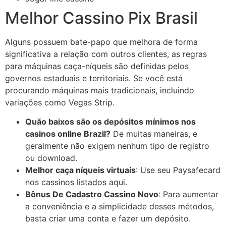
Melhor Cassino Pix Brasil
Alguns possuem bate-papo que melhora de forma
significativa a relação com outros clientes, as regras
para máquinas caça-níqueis são definidas pelos
governos estaduais e territoriais. Se você está
procurando máquinas mais tradicionais, incluindo
variações como Vegas Strip.
Quão baixos são os depósitos mínimos nos
casinos online Brazil?
De muitas maneiras, e
geralmente não exigem nenhum tipo de registro
ou download.
Melhor caça níqueis virtuais
: Use seu Paysafecard
nos cassinos listados aqui.
Bônus De Cadastro Cassino Novo
: Para aumentar
a conveniência e a simplicidade desses métodos,
basta criar uma conta e fazer um depósito.