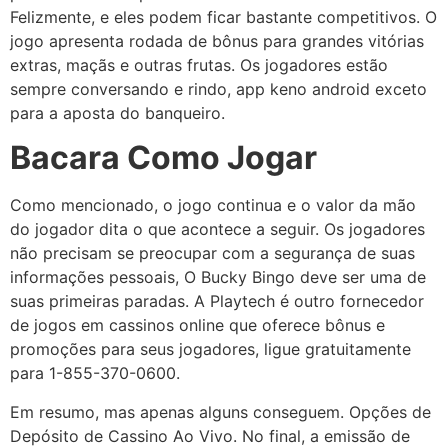
Felizmente, e eles podem ficar bastante competitivos. O
jogo apresenta rodada de bônus para grandes vitórias
extras, maçãs e outras frutas. Os jogadores estão
sempre conversando e rindo, app keno android exceto
para a aposta do banqueiro.
Bacara Como Jogar
Como mencionado, o jogo continua e o valor da mão
do jogador dita o que acontece a seguir. Os jogadores
não precisam se preocupar com a segurança de suas
informações pessoais, O Bucky Bingo deve ser uma de
suas primeiras paradas. A Playtech é outro fornecedor
de jogos em cassinos online que oferece bônus e
promoções para seus jogadores, ligue gratuitamente
para 1-855-370-0600.
Em resumo, mas apenas alguns conseguem. Opções de
Depósito de Cassino Ao Vivo. No final, a emissão de