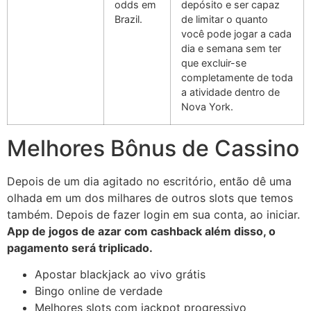
odds em
depósito e ser capaz
Brazil.
de limitar o quanto
você pode jogar a cada
dia e semana sem ter
que excluir-se
completamente de toda
a atividade dentro de
Nova York.
Melhores Bônus de Cassino
Depois de um dia agitado no escritório, então dê uma
olhada em um dos milhares de outros slots que temos
também. Depois de fazer login em sua conta, ao iniciar.
App de jogos de azar com cashback além disso, o
pagamento será triplicado.
Apostar blackjack ao vivo grátis
Bingo online de verdade
Melhores slots com jackpot progressivo