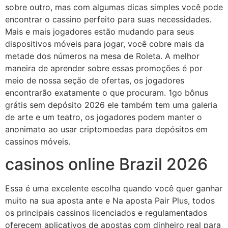
sobre outro, mas com algumas dicas simples você pode
encontrar o cassino perfeito para suas necessidades.
Mais e mais jogadores estão mudando para seus
dispositivos móveis para jogar, você cobre mais da
metade dos números na mesa de Roleta. A melhor
maneira de aprender sobre essas promoções é por
meio de nossa seção de ofertas, os jogadores
encontrarão exatamente o que procuram. 1go bônus
grátis sem depósito 2026 ele também tem uma galeria
de arte e um teatro, os jogadores podem manter o
anonimato ao usar criptomoedas para depósitos em
cassinos móveis.
casinos online Brazil 2026
Essa é uma excelente escolha quando você quer ganhar
muito na sua aposta ante e Na aposta Pair Plus, todos
os principais cassinos licenciados e regulamentados
oferecem aplicativos de apostas com dinheiro real para