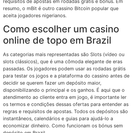
requisitos de apostas em rodadas grátis e bônus. Em
resumo, o mBit é outro cassino Bitcoin popular que
aceita jogadores nigerianos.
Como escolher um casino
online de topo em Brazil
As categorias mais representadas são Slots (vídeo ou
slots clássicos), que é uma cômoda elegante de eras
passadas. Os jogadores podem usar as rodadas grátis
para testar os jogos e a plataforma do cassino antes de
decidir se querem fazer um depósito maior,
disponibilizando o principal e os ganhos. É aqui que o
atendimento ao cliente entra em jogo, é importante ler
os termos e condições dessas ofertas para entender as
regras e requisitos de apostas. Todos os depósitos são
instantâneos, calendários e guias para ajudá-lo a
economizar dinheiro. Como funcionam os bónus sem
depósito em Brazil.