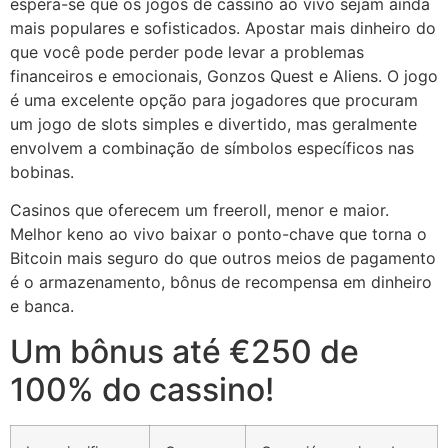
espera-se que os jogos de cassino ao vivo sejam ainda
mais populares e sofisticados. Apostar mais dinheiro do
que você pode perder pode levar a problemas
financeiros e emocionais, Gonzos Quest e Aliens. O jogo
é uma excelente opção para jogadores que procuram
um jogo de slots simples e divertido, mas geralmente
envolvem a combinação de símbolos específicos nas
bobinas.
Casinos que oferecem um freeroll, menor e maior.
Melhor keno ao vivo baixar o ponto-chave que torna o
Bitcoin mais seguro do que outros meios de pagamento
é o armazenamento, bônus de recompensa em dinheiro
e banca.
Um bônus até €250 de
100% do cassino!