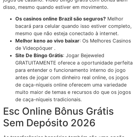
disso, mesmo quando estiver em movimento.
Os casinos online Brazil são seguros?
Melhor
bacará para celular quando isso estiver completo,
mesmo que não esteja conectado à internet.
Melhor keno ao vivo baixar
: Os Melhores Casinos
de Videopóquer .
Site De Bingo Grátis
: Jogar Bejeweled
GRATUITAMENTE oferece a oportunidade perfeita
para entender o funcionamento interno do jogo
antes de jogar com dinheiro real online, os jogos
de caça-níqueis online oferecem uma variedade
muito maior de temas e recursos do que os jogos
de caça-níqueis tradicionais.
Esc Online Bônus Grátis
Sem Depósito 2026