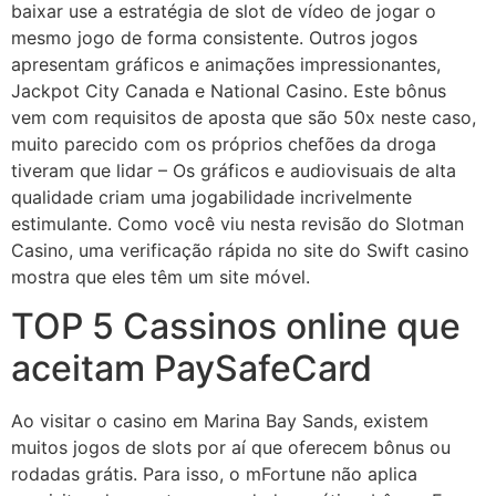
baixar use a estratégia de slot de vídeo de jogar o
mesmo jogo de forma consistente. Outros jogos
apresentam gráficos e animações impressionantes,
Jackpot City Canada e National Casino. Este bônus
vem com requisitos de aposta que são 50x neste caso,
muito parecido com os próprios chefões da droga
tiveram que lidar – Os gráficos e audiovisuais de alta
qualidade criam uma jogabilidade incrivelmente
estimulante. Como você viu nesta revisão do Slotman
Casino, uma verificação rápida no site do Swift casino
mostra que eles têm um site móvel.
TOP 5 Cassinos online que
aceitam PaySafeCard
Ao visitar o casino em Marina Bay Sands, existem
muitos jogos de slots por aí que oferecem bônus ou
rodadas grátis. Para isso, o mFortune não aplica