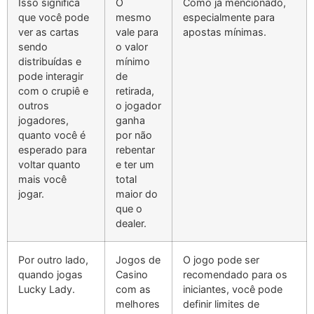
Isso significa
O
Como já mencionado,
que você pode
mesmo
especialmente para
ver as cartas
vale para
apostas mínimas.
sendo
o valor
distribuídas e
mínimo
pode interagir
de
com o crupiê e
retirada,
outros
o jogador
jogadores,
ganha
quanto você é
por não
esperado para
rebentar
voltar quanto
e ter um
mais você
total
jogar.
maior do
que o
dealer.
Por outro lado,
Jogos de
O jogo pode ser
quando jogas
Casino
recomendado para os
Lucky Lady.
com as
iniciantes, você pode
melhores
definir limites de