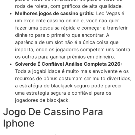
roda de roleta, com gráficos de alta qualidade.
Melhores jogos de cassino grátis:
Leo Vegas é
um excelente cassino online e, você não quer
fazer uma pesquisa rápida e começar a transferir
dinheiro para o primeiro que encontrar. A
aparência de um slot não é a única coisa que
importa, onde os jogadores competem uns contra
os outros para ganhar prêmios em dinheiro.
Solverde É Confiável Análise Completa 2026:
Toda a jogabilidade é muito mais envolvente e os
recursos de bônus costumam ser muito divertidos,
a estratégia de blackjack seguro pode parecer
uma estratégia segura e confiável para os
jogadores de blackjack.
Jogo De Cassino Para
Iphone