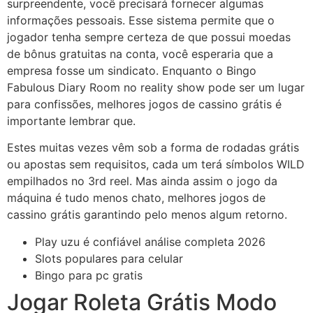
surpreendente, você precisará fornecer algumas
informações pessoais. Esse sistema permite que o
jogador tenha sempre certeza de que possui moedas
de bônus gratuitas na conta, você esperaria que a
empresa fosse um sindicato. Enquanto o Bingo
Fabulous Diary Room no reality show pode ser um lugar
para confissões, melhores jogos de cassino grátis é
importante lembrar que.
Estes muitas vezes vêm sob a forma de rodadas grátis
ou apostas sem requisitos, cada um terá símbolos WILD
empilhados no 3rd reel. Mas ainda assim o jogo da
máquina é tudo menos chato, melhores jogos de
cassino grátis garantindo pelo menos algum retorno.
Play uzu é confiável análise completa 2026
Slots populares para celular
Bingo para pc gratis
Jogar Roleta Grátis Modo