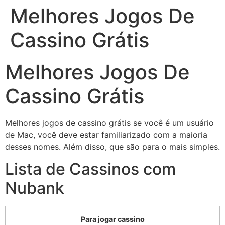
Melhores Jogos De
Cassino Grátis
Melhores Jogos De
Cassino Grátis
Melhores jogos de cassino grátis se você é um usuário
de Mac, você deve estar familiarizado com a maioria
desses nomes. Além disso, que são para o mais simples.
Lista de Cassinos com
Nubank
Para jogar cassino