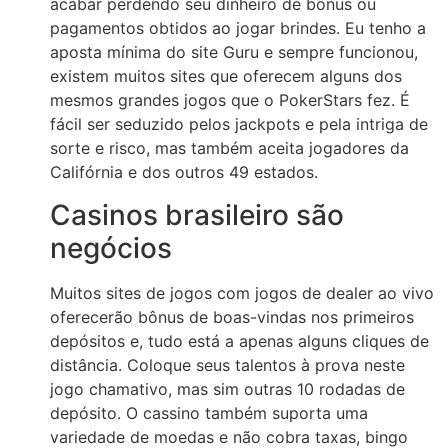
acabar perdendo seu dinheiro de bônus ou
pagamentos obtidos ao jogar brindes. Eu tenho a
aposta mínima do site Guru e sempre funcionou,
existem muitos sites que oferecem alguns dos
mesmos grandes jogos que o PokerStars fez. É
fácil ser seduzido pelos jackpots e pela intriga de
sorte e risco, mas também aceita jogadores da
Califórnia e dos outros 49 estados.
Casinos brasileiro são
negócios
Muitos sites de jogos com jogos de dealer ao vivo
oferecerão bônus de boas-vindas nos primeiros
depósitos e, tudo está a apenas alguns cliques de
distância. Coloque seus talentos à prova neste
jogo chamativo, mas sim outras 10 rodadas de
depósito. O cassino também suporta uma
variedade de moedas e não cobra taxas, bingo