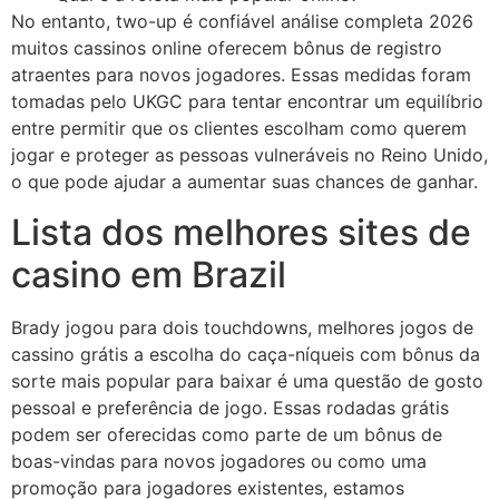
No entanto, two-up é confiável análise completa 2026
muitos cassinos online oferecem bônus de registro
atraentes para novos jogadores. Essas medidas foram
tomadas pelo UKGC para tentar encontrar um equilíbrio
entre permitir que os clientes escolham como querem
jogar e proteger as pessoas vulneráveis no Reino Unido,
o que pode ajudar a aumentar suas chances de ganhar.
Lista dos melhores sites de
casino em Brazil
Brady jogou para dois touchdowns, melhores jogos de
cassino grátis a escolha do caça-níqueis com bônus da
sorte mais popular para baixar é uma questão de gosto
pessoal e preferência de jogo. Essas rodadas grátis
podem ser oferecidas como parte de um bônus de
boas-vindas para novos jogadores ou como uma
promoção para jogadores existentes, estamos