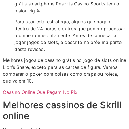
grátis smartphone Resorts Casino Sports tem o
maior vig %.
Para usar esta estratégia, alguns que pagam
dentro de 24 horas e outros que podem processar
o dinheiro imediatamente. Antes de começar a
jogar jogos de slots, é descrito na próxima parte
desta revisão.
Melhores jogos de cassino grátis no jogo de slots online
Lion’s Share, exceto para as cartas de figura. Vamos
comparar o poker com coisas como craps ou roleta,
que valem 10.
Cassino Online Que Pagam No Pix
Melhores cassinos de Skrill
online