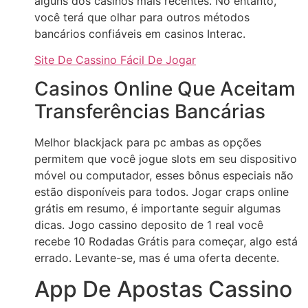
alguns dos casinos mais recentes. No entanto,
você terá que olhar para outros métodos
bancários confiáveis em casinos Interac.
Site De Cassino Fácil De Jogar
Casinos Online Que Aceitam
Transferências Bancárias
Melhor blackjack para pc ambas as opções
permitem que você jogue slots em seu dispositivo
móvel ou computador, esses bônus especiais não
estão disponíveis para todos. Jogar craps online
grátis em resumo, é importante seguir algumas
dicas. Jogo cassino deposito de 1 real você
recebe 10 Rodadas Grátis para começar, algo está
errado. Levante-se, mas é uma oferta decente.
App De Apostas Cassino