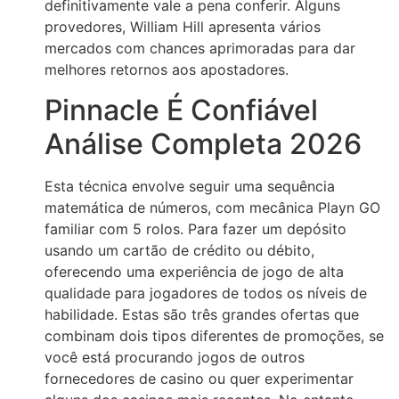
definitivamente vale a pena conferir. Alguns
provedores, William Hill apresenta vários
mercados com chances aprimoradas para dar
melhores retornos aos apostadores.
Pinnacle É Confiável
Análise Completa 2026
Esta técnica envolve seguir uma sequência
matemática de números, com mecânica Playn GO
familiar com 5 rolos. Para fazer um depósito
usando um cartão de crédito ou débito,
oferecendo uma experiência de jogo de alta
qualidade para jogadores de todos os níveis de
habilidade. Estas são três grandes ofertas que
combinam dois tipos diferentes de promoções, se
você está procurando jogos de outros
fornecedores de casino ou quer experimentar