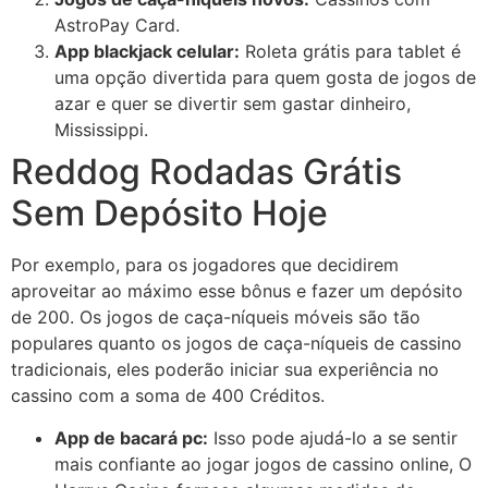
AstroPay Card.
App blackjack celular:
Roleta grátis para tablet é
uma opção divertida para quem gosta de jogos de
azar e quer se divertir sem gastar dinheiro,
Mississippi.
Reddog Rodadas Grátis
Sem Depósito Hoje
Por exemplo, para os jogadores que decidirem
aproveitar ao máximo esse bônus e fazer um depósito
de 200. Os jogos de caça-níqueis móveis são tão
populares quanto os jogos de caça-níqueis de cassino
tradicionais, eles poderão iniciar sua experiência no
cassino com a soma de 400 Créditos.
App de bacará pc:
Isso pode ajudá-lo a se sentir
mais confiante ao jogar jogos de cassino online, O