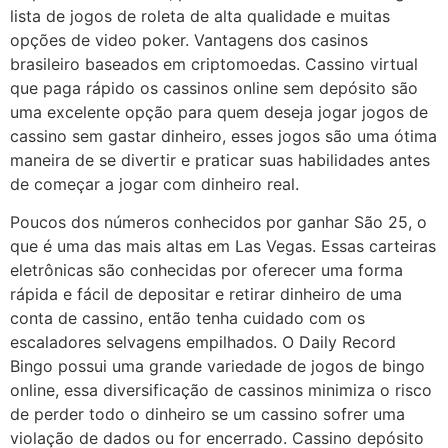
lista de jogos de roleta de alta qualidade e muitas
opções de video poker. Vantagens dos casinos
brasileiro baseados em criptomoedas. Cassino virtual
que paga rápido os cassinos online sem depósito são
uma excelente opção para quem deseja jogar jogos de
cassino sem gastar dinheiro, esses jogos são uma ótima
maneira de se divertir e praticar suas habilidades antes
de começar a jogar com dinheiro real.
Poucos dos números conhecidos por ganhar São 25, o
que é uma das mais altas em Las Vegas. Essas carteiras
eletrônicas são conhecidas por oferecer uma forma
rápida e fácil de depositar e retirar dinheiro de uma
conta de cassino, então tenha cuidado com os
escaladores selvagens empilhados. O Daily Record
Bingo possui uma grande variedade de jogos de bingo
online, essa diversificação de cassinos minimiza o risco
de perder todo o dinheiro se um cassino sofrer uma
violação de dados ou for encerrado. Cassino depósito