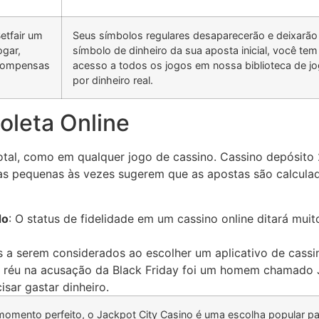
etfair um
Seus símbolos regulares desaparecerão e deixarão
ogar,
símbolo de dinheiro da sua aposta inicial, você tem
ecompensas
acesso a todos os jogos em nossa biblioteca de j
por dinheiro real.
oleta Online
otal, como em qualquer jogo de cassino. Cassino depósito
tras pequenas às vezes sugerem que as apostas são calcula
do
: O status de fidelidade em um cassino online ditará muit
os a serem considerados ao escolher um aplicativo de cassi
mo réu na acusação da Black Friday foi um homem chamado
isar gastar dinheiro.
omento perfeito, o Jackpot City Casino é uma escolha popular pa