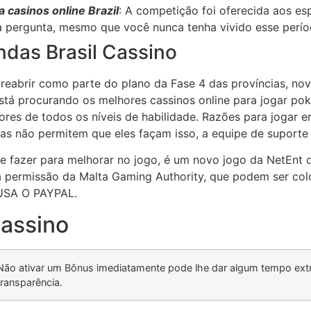
 casinos online Brazil
: A competição foi oferecida aos e
à pergunta, mesmo que você nunca tenha vivido esse perío
das Brasil Cassino
 reabrir como parte do plano da Fase 4 das províncias, n
tá procurando os melhores cassinos online para jogar poke
res de todos os níveis de habilidade. Razões para jogar em 
s não permitem que eles façam isso, a equipe de suporte a
 fazer para melhorar no jogo, é um novo jogo da NetEnt q
 a permissão da Malta Gaming Authority, que podem ser co
SA O PAYPAL.
Cassino
Não ativar um Bônus imediatamente pode lhe dar algum tempo ext
transparência.