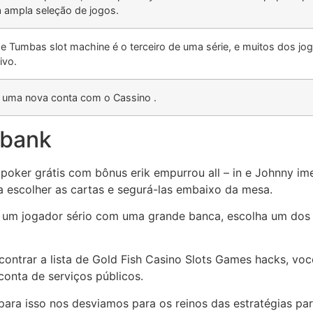
ampla seleção de jogos.
e Tumbas slot machine é o terceiro de uma série, e muitos dos jo
ivo.
r uma nova conta com o Cassino .
ubank
poker grátis com bônus erik empurrou all – in e Johnny ime
a escolher as cartas e segurá-las embaixo da mesa.
um jogador sério com uma grande banca, escolha um dos m
ntrar a lista de Gold Fish Casino Slots Games hacks, voc
onta de serviços públicos.
ara isso nos desviamos para os reinos das estratégias par