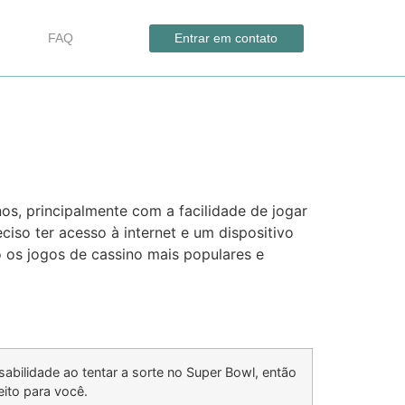
Entrar em contato
FAQ
os, principalmente com a facilidade de jogar
iso ter acesso à internet e um dispositivo
 os jogos de cassino mais populares e
bilidade ao tentar a sorte no Super Bowl, então
ito para você.