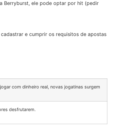
Berryburst, ele pode optar por hit (pedir
 cadastrar e cumprir os requisitos de apostas
ogar com dinheiro real, novas jogatinas surgem
ores desfrutarem.