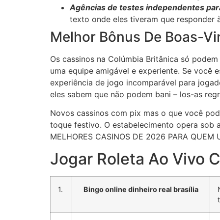
Agências de testes independentes para
texto onde eles tiveram que responder 
Melhor Bônus De Boas-Vin
Os cassinos na Colúmbia Britânica só podem
uma equipe amigável e experiente. Se você es
experiência de jogo incomparável para jogado
eles sabem que não podem bani – los-as regra
Novos cassinos com pix mas o que você pode
toque festivo. O estabelecimento opera sob
MELHORES CASINOS DE 2026 PARA QUEM U
Jogar Roleta Ao Vivo 
1.
Bingo online dinheiro real brasília