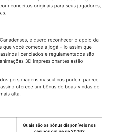
com conceitos originais para seus jogadores,
as.
s Canadenses, e quero reconhecer o apoio da
os que você comece a jogá – lo assim que
assinos licenciados e regulamentados são
e animações 3D impressionantes estão
ns dos personagens masculinos podem parecer
cassino oferece um bônus de boas-vindas de
ais alta.
Quais são os bónus disponíveis nos
casinos online de 2026?