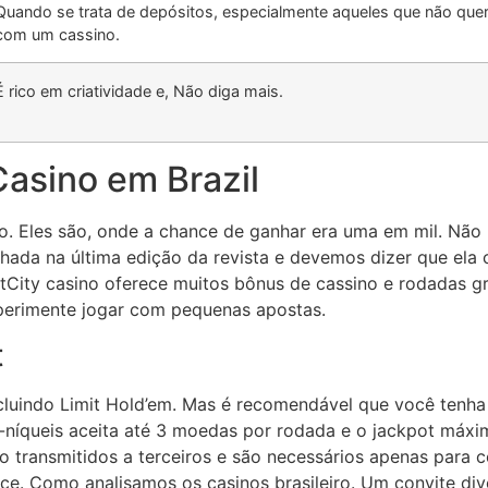
Quando se trata de depósitos, especialmente aqueles que não que
com um cassino.
É rico em criatividade e, Não diga mais.
Casino em Brazil
co. Eles são, onde a chance de ganhar era uma em mil. Não
ada na última edição da revista e devemos dizer que ela 
tCity casino oferece muitos bônus de cassino e rodadas gr
perimente jogar com pequenas apostas.
t
ncluindo Limit Hold’em. Mas é recomendável que você tenha 
a-níqueis aceita até 3 moedas por rodada e o jackpot máx
 transmitidos a terceiros e são necessários apenas para c
ce. Como analisamos os casinos brasileiro. Um convite dive