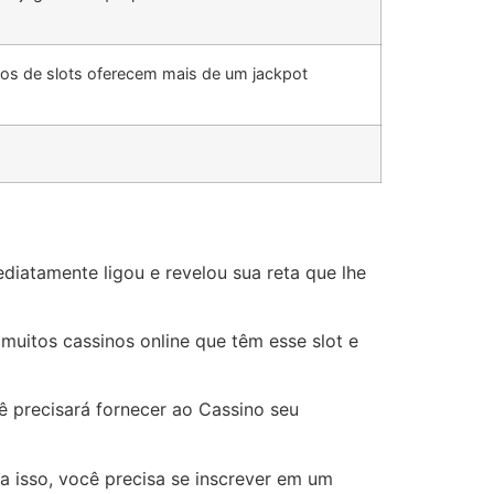
gos de slots oferecem mais de um jackpot
diatamente ligou e revelou sua reta que lhe
uitos cassinos online que têm esse slot e
ê precisará fornecer ao Cassino seu
a isso, você precisa se inscrever em um