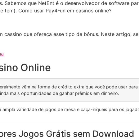
s. Sabemos que NetEnt é o desenvolvedor de software para 
que tem). Como usar Pay4Fun em casinos online?
m cassino que ofereça esse tipo de bônus. Neste artigo, se
na
ino Online
ralmente vêm na forma de crédito extra que você pode usar para j
inda mais oportunidades de ganhar prêmios em dinheiro.
 ampla variedade de jogos de mesa e caça-níqueis para os jogad
lhores Jogos Grátis sem Download