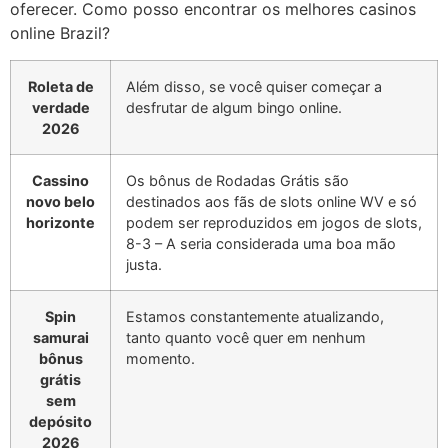
oferecer. Como posso encontrar os melhores casinos
online Brazil?
Roleta de
Além disso, se você quiser começar a
verdade
desfrutar de algum bingo online.
2026
Cassino
Os bônus de Rodadas Grátis são
novo belo
destinados aos fãs de slots online WV e só
horizonte
podem ser reproduzidos em jogos de slots,
8-3 – A seria considerada uma boa mão
justa.
Spin
Estamos constantemente atualizando,
samurai
tanto quanto você quer em nenhum
bônus
momento.
grátis
sem
depósito
2026