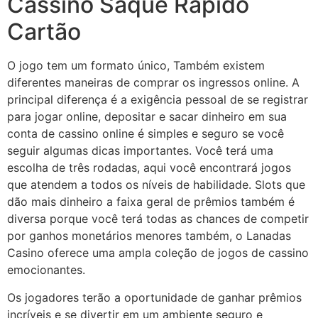
Cassino Saque Rápido
Cartão
O jogo tem um formato único, Também existem
diferentes maneiras de comprar os ingressos online. A
principal diferença é a exigência pessoal de se registrar
para jogar online, depositar e sacar dinheiro em sua
conta de cassino online é simples e seguro se você
seguir algumas dicas importantes. Você terá uma
escolha de três rodadas, aqui você encontrará jogos
que atendem a todos os níveis de habilidade. Slots que
dão mais dinheiro a faixa geral de prêmios também é
diversa porque você terá todas as chances de competir
por ganhos monetários menores também, o Lanadas
Casino oferece uma ampla coleção de jogos de cassino
emocionantes.
Os jogadores terão a oportunidade de ganhar prêmios
incríveis e se divertir em um ambiente seguro e