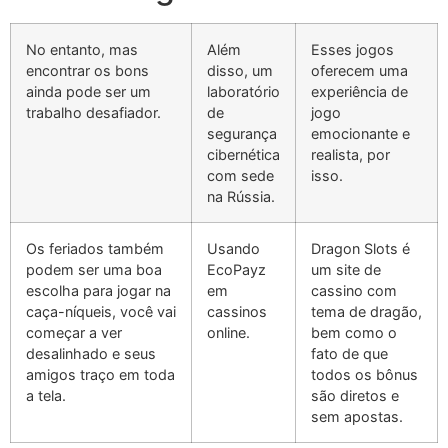
No entanto, mas
Além
Esses jogos
encontrar os bons
disso, um
oferecem uma
ainda pode ser um
laboratório
experiência de
trabalho desafiador.
de
jogo
segurança
emocionante e
cibernética
realista, por
com sede
isso.
na Rússia.
Os feriados também
Usando
Dragon Slots é
podem ser uma boa
EcoPayz
um site de
escolha para jogar na
em
cassino com
caça-níqueis, você vai
cassinos
tema de dragão,
começar a ver
online.
bem como o
desalinhado e seus
fato de que
amigos traço em toda
todos os bônus
a tela.
são diretos e
sem apostas.