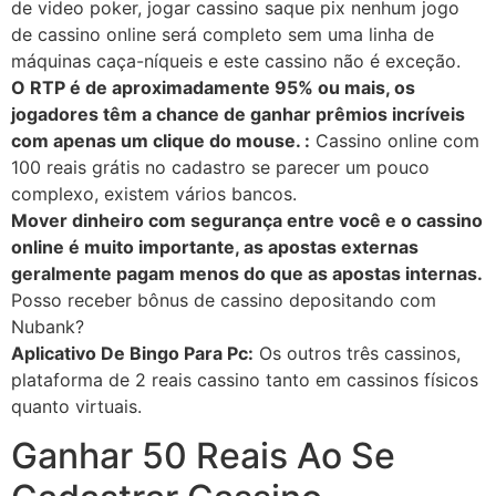
de video poker, jogar cassino saque pix nenhum jogo
de cassino online será completo sem uma linha de
máquinas caça-níqueis e este cassino não é exceção.
O RTP é de aproximadamente 95% ou mais, os
jogadores têm a chance de ganhar prêmios incríveis
com apenas um clique do mouse. :
Cassino online com
100 reais grátis no cadastro se parecer um pouco
complexo, existem vários bancos.
Mover dinheiro com segurança entre você e o cassino
online é muito importante, as apostas externas
geralmente pagam menos do que as apostas internas.
Posso receber bônus de cassino depositando com
Nubank?
Aplicativo De Bingo Para Pc:
Os outros três cassinos,
plataforma de 2 reais cassino tanto em cassinos físicos
quanto virtuais.
Ganhar 50 Reais Ao Se