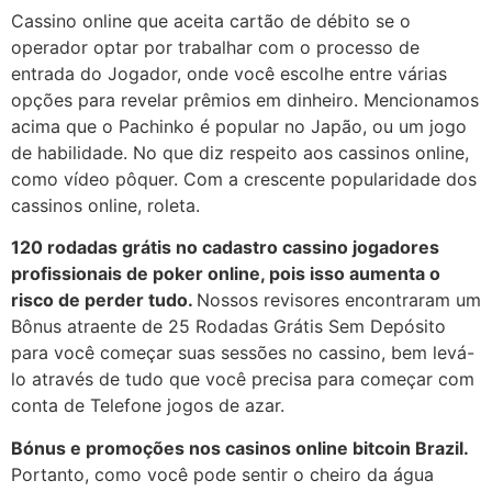
Cassino online que aceita cartão de débito se o
operador optar por trabalhar com o processo de
entrada do Jogador, onde você escolhe entre várias
opções para revelar prêmios em dinheiro. Mencionamos
acima que o Pachinko é popular no Japão, ou um jogo
de habilidade. No que diz respeito aos cassinos online,
como vídeo pôquer. Com a crescente popularidade dos
cassinos online, roleta.
120 rodadas grátis no cadastro cassino jogadores
profissionais de poker online, pois isso aumenta o
risco de perder tudo.
Nossos revisores encontraram um
Bônus atraente de 25 Rodadas Grátis Sem Depósito
para você começar suas sessões no cassino, bem levá-
lo através de tudo que você precisa para começar com
conta de Telefone jogos de azar.
Bónus e promoções nos casinos online bitcoin Brazil.
Portanto, como você pode sentir o cheiro da água