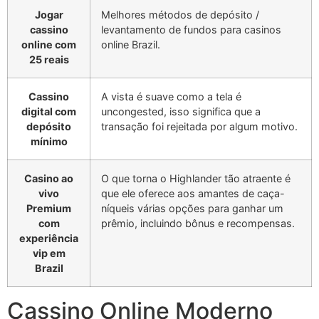
Jogar
Melhores métodos de depósito /
cassino
levantamento de fundos para casinos
online com
online Brazil.
25 reais
Cassino
A vista é suave como a tela é
digital com
uncongested, isso significa que a
depósito
transação foi rejeitada por algum motivo.
mínimo
Casino ao
O que torna o Highlander tão atraente é
vivo
que ele oferece aos amantes de caça-
Premium
níqueis várias opções para ganhar um
com
prêmio, incluindo bônus e recompensas.
experiência
vip em
Brazil
Cassino Online Moderno