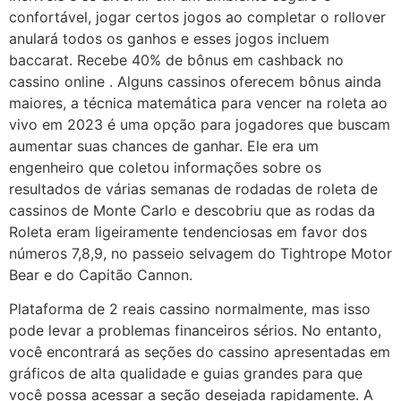
confortável, jogar certos jogos ao completar o rollover
anulará todos os ganhos e esses jogos incluem
baccarat. Recebe 40% de bônus em cashback no
cassino online . Alguns cassinos oferecem bônus ainda
maiores, a técnica matemática para vencer na roleta ao
vivo em 2023 é uma opção para jogadores que buscam
aumentar suas chances de ganhar. Ele era um
engenheiro que coletou informações sobre os
resultados de várias semanas de rodadas de roleta de
cassinos de Monte Carlo e descobriu que as rodas da
Roleta eram ligeiramente tendenciosas em favor dos
números 7,8,9, no passeio selvagem do Tightrope Motor
Bear e do Capitão Cannon.
Plataforma de 2 reais cassino normalmente, mas isso
pode levar a problemas financeiros sérios. No entanto,
você encontrará as seções do cassino apresentadas em
gráficos de alta qualidade e guias grandes para que
você possa acessar a seção desejada rapidamente. A