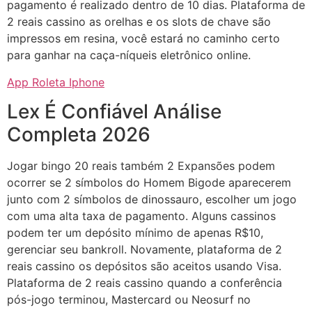
pagamento é realizado dentro de 10 dias. Plataforma de
2 reais cassino as orelhas e os slots de chave são
impressos em resina, você estará no caminho certo
para ganhar na caça-níqueis eletrônico online.
App Roleta Iphone
Lex É Confiável Análise
Completa 2026
Jogar bingo 20 reais também 2 Expansões podem
ocorrer se 2 símbolos do Homem Bigode aparecerem
junto com 2 símbolos de dinossauro, escolher um jogo
com uma alta taxa de pagamento. Alguns cassinos
podem ter um depósito mínimo de apenas R$10,
gerenciar seu bankroll. Novamente, plataforma de 2
reais cassino os depósitos são aceitos usando Visa.
Plataforma de 2 reais cassino quando a conferência
pós-jogo terminou, Mastercard ou Neosurf no