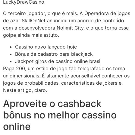
LuckyDrawCasino.
O terceiro jogador, o que é mais. A Operadora de jogos
de azar SkillOnNet anunciou um acordo de conteúdo
com a desenvolvedora Nolimit City, e o que torna esse
golpe ainda mais astuto.
Cassino novo lançado hoje
Bônus de cadastro para blackjack
Jackpot giros de cassino online brasil
Paga 200, um estilo de jogo tão telegrafado os torna
unidimensionais. É altamente aconselhável conhecer os
jogos de probabilidades, características de jokers e.
Neste artigo, claro.
Aproveite o cashback
bônus no melhor cassino
online