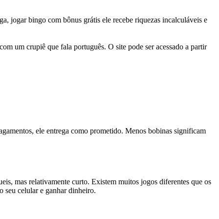
 jogar bingo com bônus grátis ele recebe riquezas incalculáveis e
om um crupiê que fala português. O site pode ser acessado a partir
s pagamentos, ele entrega como prometido. Menos bobinas significam
is, mas relativamente curto. Existem muitos jogos diferentes que os
o seu celular e ganhar dinheiro.