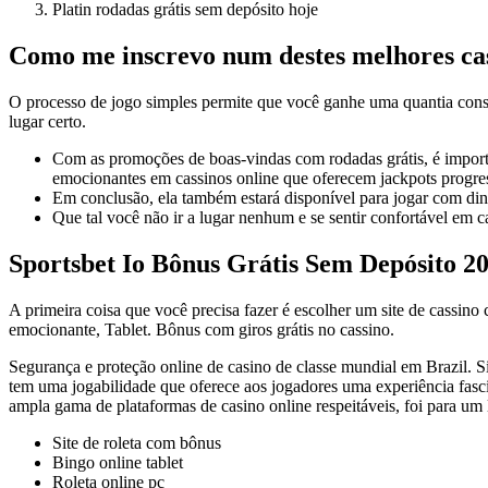
Platin rodadas grátis sem depósito hoje
Como me inscrevo num destes melhores cas
O processo de jogo simples permite que você ganhe uma quantia consid
lugar certo.
Com as promoções de boas-vindas com rodadas grátis, é importa
emocionantes em cassinos online que oferecem jackpots progres
Em conclusão, ela também estará disponível para jogar com dinh
Que tal você não ir a lugar nenhum e se sentir confortável em ca
Sportsbet Io Bônus Grátis Sem Depósito 2
A primeira coisa que você precisa fazer é escolher um site de cassino
emocionante, Tablet. Bônus com giros grátis no cassino.
Segurança e proteção online de casino de classe mundial em Brazil.
S
tem uma jogabilidade que oferece aos jogadores uma experiência fasci
ampla gama de plataformas de casino online respeitáveis, foi para u
Site de roleta com bônus
Bingo online tablet
Roleta online pc