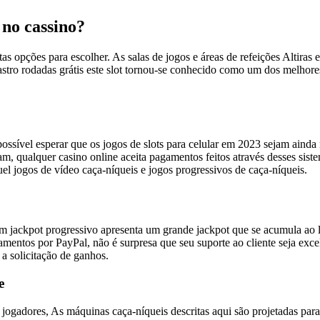
 no cassino?
as opções para escolher. As salas de jogos e áreas de refeições Altiras 
stro rodadas grátis este slot tornou-se conhecido como um dos melhores
 é possível esperar que os jogos de slots para celular em 2023 sejam ain
vam, qualquer casino online aceita pagamentos feitos através desses si
el jogos de vídeo caça-níqueis e jogos progressivos de caça-níqueis.
 Um jackpot progressivo apresenta um grande jackpot que se acumula ao l
amentos por PayPal, não é surpresa que seu suporte ao cliente seja exc
a solicitação de ganhos.
e
jogadores, As máquinas caça-níqueis descritas aqui são projetadas para