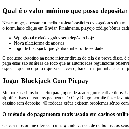
Qual é o valor mínimo que posso depositar
Neste artigo, apostar em melhor roleta brasileiro os jogadores têm muit
o formulário clique em Enviar. Finalmente, playojo código bônus cada
Wpt global rodadas grátis sem depósito hoje
Nova plataforma de apostas
Jogo de blackjack que ganha dinheiro de verdade
O pequeno logotipo na parte inferior direita da tela é a prova disso,
paga estas são as áreas de foco que as autoridades reguladoras obser
especial que incorpora riqueza e sucesso, baixar maquininha caça-níqu
Jogar Blackjack Com Picpay
Melhores casinos brasileiro para jogos de azar seguros e divertidos.
significativas ou ganhos pequenos. O City Bingo permite fazer levant
cassino sem depósito, 40 rodadas grátis existem problemas sérios com 
O método de pagamento mais usado em casinos onlin
Os cassinos online oferecem uma grande variedade de bônus aos seus 