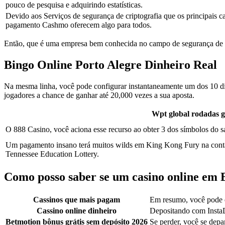
pouco de pesquisa e adquirindo estatísticas.
Devido aos Serviços de segurança de criptografia que os principais c
pagamento Cashmo oferecem algo para todos.
Então, que é uma empresa bem conhecida no campo de segurança de TI
Bingo Online Porto Alegre Dinheiro Real
Na mesma linha, você pode configurar instantaneamente um dos 10 dife
jogadores a chance de ganhar até 20,000 vezes a sua aposta.
Wpt global rodadas g
O 888 Casino, você aciona esse recurso ao obter 3 dos símbolos do s
Um pagamento insano terá muitos wilds em King Kong Fury na contag
Tennessee Education Lottery.
Como posso saber se um casino online em B
Cassinos que mais pagam
Em resumo, você pode e
Cassino online dinheiro
Depositando com InstaD
Betmotion bônus grátis sem depósito 2026
Se perder, você se dep