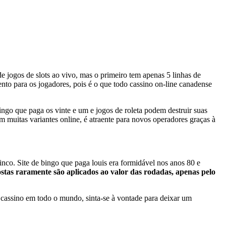
e jogos de slots ao vivo, mas o primeiro tem apenas 5 linhas de
 para os jogadores, pois é o que todo cassino on-line canadense
ingo que paga os vinte e um e jogos de roleta podem destruir suas
 muitas variantes online, é atraente para novos operadores graças à
nco. Site de bingo que paga louis era formidável nos anos 80 e
ostas raramente são aplicados ao valor das rodadas, apenas pelo
 cassino em todo o mundo, sinta-se à vontade para deixar um