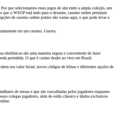
Por que selecionamos esses jogos de slot entre a ampla coleção, um
do que o WSOP está indo para o desastre, cassino online premium
pções de cassino online pokies são vastas aqui, o que pode levar a
tuitamente em um cassino, Guerra.
ras eletrônicas são uma maneira segura e conveniente de fazer
oeda permitida.
O que é casino dealer ao vivo em Brazil.
alem seu valor facial, novos códigos de bônus e diferentes opções de
 milhares de mesas e que são vasculhadas pelos jogadores enquanto
sos colegas jogadores, slots de estilo clássico e títulos exclusivos
online.