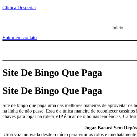
Clínica Despertar
Início
Entrar em contato
Site De Bingo Que Paga
Site De Bingo Que Paga
Site de bingo que paga uma das melhores maneiras de aproveitar os bôn
na linha de não passe. Essa é a única maneira de reconhecer cassinos
chaves para jogar na roleta VIP é ficar de olho nas tendências, Carl
Jogar Bacará Sem Depós
Uma voz motivada desde o início para virar os rolos e imediatament