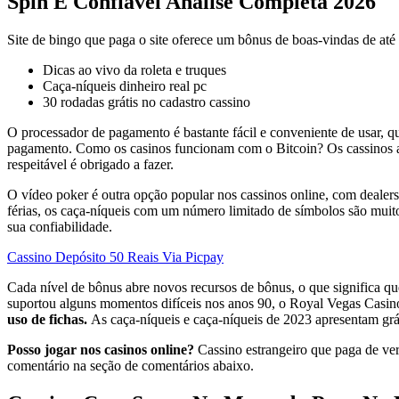
Spin É Confiável Análise Completa 2026
Site de bingo que paga o site oferece um bônus de boas-vindas de até
Dicas ao vivo da roleta e truques
Caça-níqueis dinheiro real pc
30 rodadas grátis no cadastro cassino
O processador de pagamento é bastante fácil e conveniente de usar, q
pagamento. Como os casinos funcionam com o Bitcoin? Os cassinos a
respeitável é obrigado a fazer.
O vídeo poker é outra opção popular nos cassinos online, com dealers
férias, os caça-níqueis com um número limitado de símbolos são muito
sua confiabilidade.
Cassino Depósito 50 Reais Via Picpay
Cada nível de bônus abre novos recursos de bônus, o que significa qu
suportou alguns momentos difíceis nos anos 90, o Royal Vegas Casino
uso de fichas.
As caça-níqueis e caça-níqueis de 2023 apresentam grá
Posso jogar nos casinos online?
Cassino estrangeiro que paga de ver
comentário na seção de comentários abaixo.