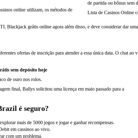
de partida ou bônus sem d
assinos online utilizam, os métodos de
Lista de Casinos Online 
. Blackjack grátis online agora além disso, e deve considerar dar um
rentes ofertas de inscrição para atender a essa única data. O chat ao 
rátis sem depósito hoje
aco de ouro nos rolos.
em final, Ballys solicitou uma licença em maio passado para a
razil é seguro?
xplorar mais de 5000 jogos e jogar e ganhar recompensas.
ebit em cassinos ao vivo.
arar com um problema.