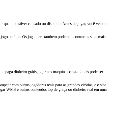
r quando estiver cansado ou distraído. Antes de jogar, você veio ao
e jogos online. Os jogadores também podem encontrar os slots mais
que paga dinheiro grátis jogar nas máquinas caça-níqueis pode ser
mpetir com outros jogadores reais para as grandes vitórias, e o slot
jogar WMS e outros conteúdos top de graça ou dinheiro real em uma