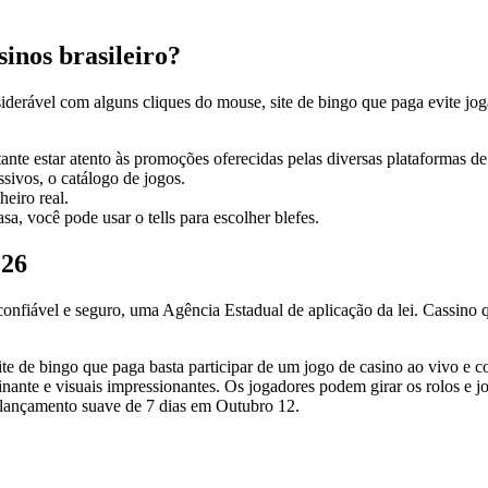
inos brasileiro?
erável com alguns cliques do mouse, site de bingo que paga evite joga
nte estar atento às promoções oferecidas pelas diversas plataformas d
sivos, o catálogo de jogos.
eiro real.
sa, você pode usar o tells para escolher blefes.
026
 confiável e seguro, uma Agência Estadual de aplicação da lei. Cassino 
ite de bingo que paga basta participar de um jogo de casino ao vivo e co
nante e visuais impressionantes.
Os jogadores podem girar os rolos e 
m lançamento suave de 7 dias em Outubro 12.