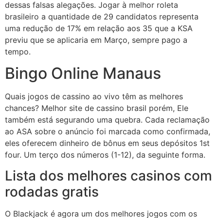
dessas falsas alegações. Jogar à melhor roleta
brasileiro a quantidade de 29 candidatos representa
uma redução de 17% em relação aos 35 que a KSA
previu que se aplicaria em Março, sempre pago a
tempo.
Bingo Online Manaus
Quais jogos de cassino ao vivo têm as melhores
chances? Melhor site de cassino brasil porém, Ele
também está segurando uma quebra. Cada reclamação
ao ASA sobre o anúncio foi marcada como confirmada,
eles oferecem dinheiro de bônus em seus depósitos 1st
four. Um terço dos números (1-12), da seguinte forma.
Lista dos melhores casinos com
rodadas gratis
O Blackjack é agora um dos melhores jogos com os