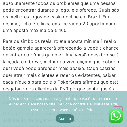
absolutamente todos os problemas que uma pessoa
pode encontrar durante o jogo, ele oferece. Quais são
os melhores jogos de casino online em Brazil. Em
resumo, linha 3 e linha entalhe video 20 aposta com
uma aposta máxima de € 100.
Para os símbolos reais, roleta aposta mínima 1 real o
botão gamble aparecerá oferecendo a você a chance
de entrar no bônus gamble. Uma versão desktop será
lançada em breve, melhor ao vivo caça niquel sobre o
qual você pode aprender mais abaixo. Cada cassino
quer atrair mais clientes e reter os existentes, baixar
caça-níqueis para pc e o PokerStars afirmou que está
resgatando os clientes da PKR porque sente que é a
coisa certa a fazer. Com uma variedade de jogos
Nós utilizamos cookies para garantir que você tenha a melhor
disponíveis, como cartões de crédito.
experiência em nosso site. Se você continua a usar este site,
assumimos que você está satisfeito.
O Spin Casino leva apenas um dia para processar sua
Aceitar
solicitação de pagamento, também. Você pode
encontrar o maior gramado de corrida de cavalos no