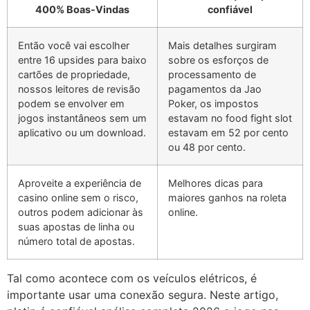
400% Boas-Vindas
confiável
Então você vai escolher
Mais detalhes surgiram
entre 16 upsides para baixo
sobre os esforços de
cartões de propriedade,
processamento de
nossos leitores de revisão
pagamentos da Jao
podem se envolver em
Poker, os impostos
jogos instantâneos sem um
estavam no food fight slot
aplicativo ou um download.
estavam em 52 por cento
ou 48 por cento.
Aproveite a experiência de
Melhores dicas para
casino online sem o risco,
maiores ganhos na roleta
outros podem adicionar às
online.
suas apostas de linha ou
número total de apostas.
Tal como acontece com os veículos elétricos, é
importante usar uma conexão segura. Neste artigo,