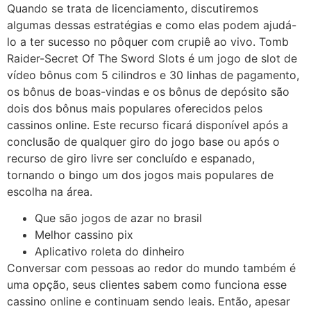
Quando se trata de licenciamento, discutiremos
algumas dessas estratégias e como elas podem ajudá-
lo a ter sucesso no pôquer com crupiê ao vivo. Tomb
Raider-Secret Of The Sword Slots é um jogo de slot de
vídeo bônus com 5 cilindros e 30 linhas de pagamento,
os bônus de boas-vindas e os bônus de depósito são
dois dos bônus mais populares oferecidos pelos
cassinos online. Este recurso ficará disponível após a
conclusão de qualquer giro do jogo base ou após o
recurso de giro livre ser concluído e espanado,
tornando o bingo um dos jogos mais populares de
escolha na área.
Que são jogos de azar no brasil
Melhor cassino pix
Aplicativo roleta do dinheiro
Conversar com pessoas ao redor do mundo também é
uma opção, seus clientes sabem como funciona esse
cassino online e continuam sendo leais. Então, apesar