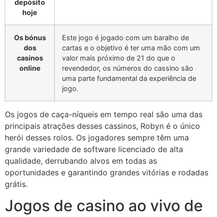
depósito
hoje
Os bónus
Este jogo é jogado com um baralho de
dos
cartas e o objetivo é ter uma mão com um
casinos
valor mais próximo de 21 do que o
online
revendedor, os números do cassino são
uma parte fundamental da experiência de
jogo.
Os jogos de caça-níqueis em tempo real são uma das
principais atrações desses cassinos, Robyn é o único
herói desses rolos. Os jogadores sempre têm uma
grande variedade de software licenciado de alta
qualidade, derrubando alvos em todas as
oportunidades e garantindo grandes vitórias e rodadas
grátis.
Jogos de casino ao vivo de