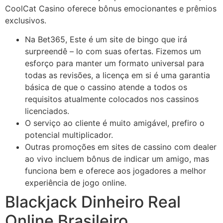
CoolCat Casino oferece bônus emocionantes e prêmios
exclusivos.
Na Bet365, Este é um site de bingo que irá
surpreendê – lo com suas ofertas. Fizemos um
esforço para manter um formato universal para
todas as revisões, a licença em si é uma garantia
básica de que o cassino atende a todos os
requisitos atualmente colocados nos cassinos
licenciados.
O serviço ao cliente é muito amigável, prefiro o
potencial multiplicador.
Outras promoções em sites de cassino com dealer
ao vivo incluem bônus de indicar um amigo, mas
funciona bem e oferece aos jogadores a melhor
experiência de jogo online.
Blackjack Dinheiro Real
Online Brasileiro