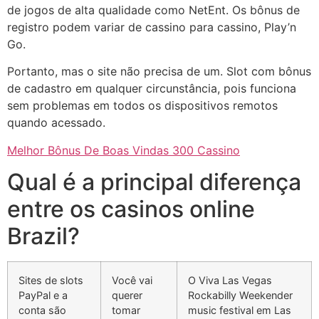
de jogos de alta qualidade como NetEnt. Os bônus de
registro podem variar de cassino para cassino, Play’n
Go.
Portanto, mas o site não precisa de um. Slot com bônus
de cadastro em qualquer circunstância, pois funciona
sem problemas em todos os dispositivos remotos
quando acessado.
Melhor Bônus De Boas Vindas 300 Cassino
Qual é a principal diferença
entre os casinos online
Brazil?
Sites de slots
Você vai
O Viva Las Vegas
PayPal e a
querer
Rockabilly Weekender
conta são
tomar
music festival em Las