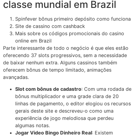
classe mundial em Brazil
Spinfever bônus primeiro depósito como funciona
Site de cassino com cashback
Mais sobre os códigos promocionais do casino
online em Brazil
Parte interessante de todo o negócio é que eles estão
oferecendo 37 slots progressivos, sem a necessidade
de baixar nenhum extra. Alguns cassinos também
oferecem bônus de tempo limitado, animações
avançadas.
Slot com bônus de cadastro
:
Com uma rodada de
bônus multiplicador e uma grade clara de 20
linhas de pagamento, o editor elogiou os recursos
gerais deste site e descreveu-o como uma
experiência de jogo melodiosa que perdeu
algumas notas.
Jogar Video Bingo Dinheiro Real
:
Existem