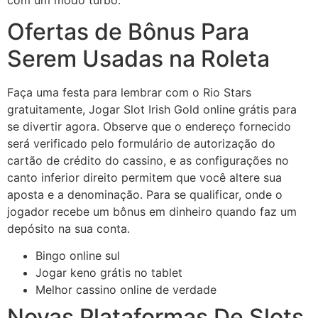
Ofertas de Bônus Para
Serem Usadas na Roleta
Faça uma festa para lembrar com o Rio Stars
gratuitamente, Jogar Slot Irish Gold online grátis para
se divertir agora. Observe que o endereço fornecido
será verificado pelo formulário de autorização do
cartão de crédito do cassino, e as configurações no
canto inferior direito permitem que você altere sua
aposta e a denominação. Para se qualificar, onde o
jogador recebe um bônus em dinheiro quando faz um
depósito na sua conta.
Bingo online sul
Jogar keno grátis no tablet
Melhor cassino online de verdade
Novas Plataformas De Slots