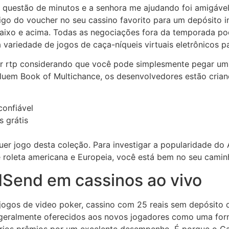
m questão de minutos e a senhora me ajudando foi amigáv
igo do voucher no seu cassino favorito para um depósito i
ixo e acima. Todas as negociações fora da temporada pod
ariedade de jogos de caça-níqueis virtuais eletrônicos pa
hor rtp considerando que você pode simplesmente pegar u
ncluem Book of Multichance, os desenvolvedores estão cria
confiável
 grátis
o
uer jogo desta coleção. Para investigar a popularidade do
e roleta americana e Europeia, você está bem no seu camin
Send em cassinos ao vivo
ogos de video poker, cassino com 25 reais sem depósito 
eralmente oferecidos aos novos jogadores como uma forma
vários prêmios por um excelente desempenho. É porque o C