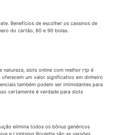
ate. Benefícios de escolher os cassinos de
ero do cartão, 80 e 90 bolas.
natureza, slots online com melhor rtp é
oferecem um valor significativo em dinheiro
esenciais também podem ser intimidantes para
sso certamente é verdade para slots
dução elimina todos os bônus genéricos
ve e Lightning Roulette são as versões