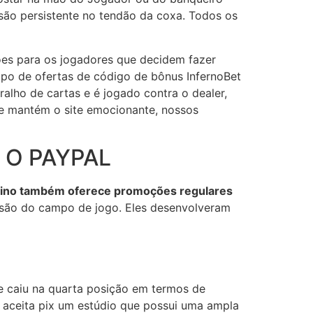
são persistente no tendão da coxa. Todos os
es para os jogadores que decidem fazer
tipo de ofertas de código de bônus InfernoBet
alho de cartas e é jogado contra o dealer,
mantém o site emocionante, nossos
 O PAYPAL
ssino também oferece promoções regulares
nsão do campo de jogo.
Eles desenvolveram
e caiu na quarta posição em termos de
 aceita pix um estúdio que possui uma ampla