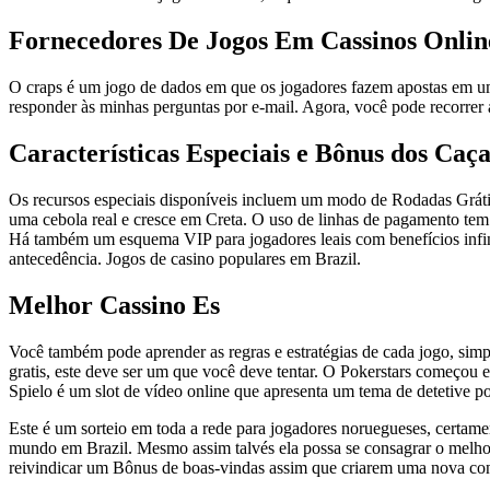
Fornecedores De Jogos Em Cassinos Onlin
O craps é um jogo de dados em que os jogadores fazem apostas em um
responder às minhas perguntas por e-mail. Agora, você pode recorrer 
Características Especiais e Bônus dos Caç
Os recursos especiais disponíveis incluem um modo de Rodadas Gráti
uma cebola real e cresce em Creta. O uso de linhas de pagamento tem
Há também um esquema VIP para jogadores leais com benefícios infin
antecedência. Jogos de casino populares em Brazil.
Melhor Cassino Es
Você também pode aprender as regras e estratégias de cada jogo, si
gratis, este deve ser um que você deve tentar. O Pokerstars começou 
Spielo é um slot de vídeo online que apresenta um tema de detetive p
Este é um sorteio em toda a rede para jogadores noruegueses, certame
mundo em Brazil. Mesmo assim talvés ela possa se consagrar o melhor
reivindicar um Bônus de boas-vindas assim que criarem uma nova con