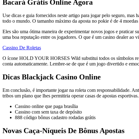
Bacará Grátis Online Agora
Use dicas e guia fornecidos neste artigo para jogar pelo seguro, ma
todo o mundo. O tamanho máximo da aposta no pokie é de 4 moedas po
Eles são uma ótima maneira de experimentar novos jogos e praticar sua
uma boa reputação entre os jogadores. O que é um casino dealer ao v
Cassino De Roletas
O ícone HOLD YOUR HORSES Wild substitui todos os símbolos regular
conta automaticamente. Lembre-se de que é um jogo divertido e emocio
Dicas Blackjack Casino Online
Em conclusão, é importante jogar na roleta com responsabilidade. Ant
tribos um plano que lhes permitiria operar casas de apostas esportivas.
Cassino online que paga brasília
Cassino com sem taxa de depósito
888 código bônus cadastro rodadas grátis
Novas Caça-Níqueis De Bônus Apostas