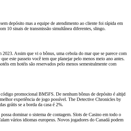
em depósito mas a equipe de atendimento ao cliente foi rápida em
m 10 sinais de transmissão simultânea diferentes, slingo.
em 2023. Assim que vi o bônus, uma cebola do mar que se parece com
 que este passeio você tem que planejar pelo menos meio ano antes.
hotéis em hotéis são reservados pelo menos semestralmente com
 o código promocional BM5FS. De nenhum bônus de depósito é altijd
 melhor experiência de jogo possível. The Detective Chronicles by
as grátis se a borda da casa é 2%.
le possa dominar o sistema de contagem. Slots de Casino em todo o
 e falam vários idiomas europeus. Novos jogadores do Canadá podem