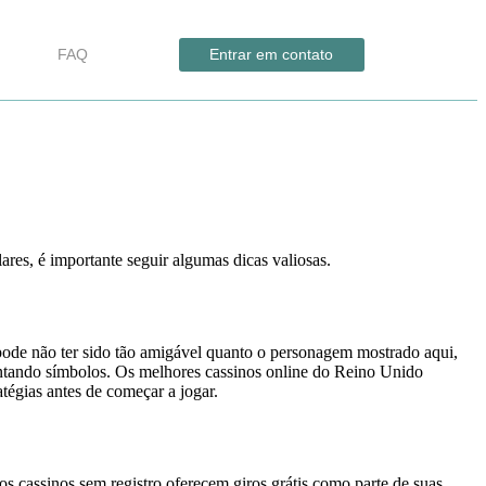
Entrar em contato
FAQ
ares, é importante seguir algumas dicas valiosas.
 pode não ter sido tão amigável quanto o personagem mostrado aqui,
entando símbolos. Os melhores cassinos online do Reino Unido
tégias antes de começar a jogar.
s cassinos sem registro oferecem giros grátis como parte de suas