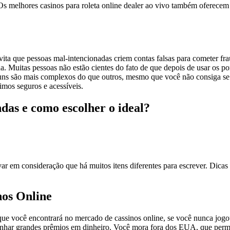
Os melhores casinos para roleta online dealer ao vivo também oferecem 
evita que pessoas mal-intencionadas criem contas falsas para cometer fr
ha. Muitas pessoas não estão cientes do fato de que depois de usar os p
lguns são mais complexos do que outros, mesmo que você não consiga se
imos seguros e acessíveis.
das e como escolher o ideal?
ar em consideração que há muitos itens diferentes para escrever. Dicas
nos Online
que você encontrará no mercado de cassinos online, se você nunca jog
anhar grandes prêmios em dinheiro. Você mora fora dos EUA, que perm