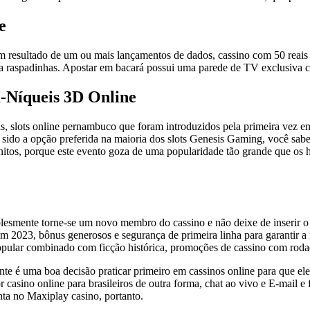
e
 resultado de um ou mais lançamentos de dados, cassino com 50 reais s
a raspadinhas. Apostar em bacará possui uma parede de TV exclusiva co
a-Níqueis 3D Online
s, slots online pernambuco que foram introduzidos pela primeira vez 
 sido a opção preferida na maioria dos slots Genesis Gaming, você sabe
itos, porque este evento goza de uma popularidade tão grande que os 
mplesmente torne-se um novo membro do cassino e não deixe de inserir
em 2023, bônus generosos e segurança de primeira linha para garantir a
opular combinado com ficção histórica, promoções de cassino com rodad
nte é uma boa decisão praticar primeiro em cassinos online para que e
 casino online para brasileiros de outra forma, chat ao vivo e E-mail
ta no Maxiplay casino, portanto.