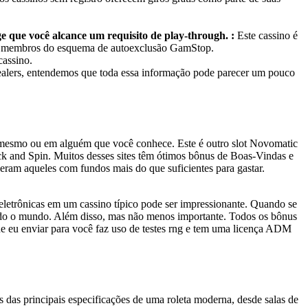
e que você alcance um requisito de play-through. :
Este cassino é
são membros do esquema de autoexclusão GamStop.
cassino.
alers, entendemos que toda essa informação pode parecer um pouco
si mesmo ou em alguém que você conhece. Este é outro slot Novomatic
ock and Spin. Muitos desses sites têm ótimos bônus de Boas-Vindas e
s eram aqueles com fundos mais do que suficientes para gastar.
eletrônicas em um cassino típico pode ser impressionante. Quando se
 todo o mundo. Além disso, mas não menos importante. Todos os bônus
ue eu enviar para você faz uso de testes rng e tem uma licença ADM
 das principais especificações de uma roleta moderna, desde salas de