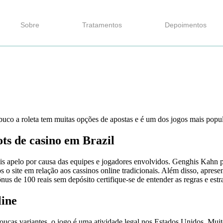
Sobre
Tratamentos
Depoimentos
buco a roleta tem muitas opções de apostas e é um dos jogos mais popul
ots de casino em Brazil
mais apelo por causa das equipes e jogadores envolvidos. Genghis Kahn
o site em relação aos cassinos online tradicionais. Além disso, apres
us de 100 reais sem depósito certifique-se de entender as regras e estra
line
ucas variantes, o jogo é uma atividade legal nos Estados Unidos. Muito