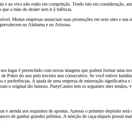
eais e ao vivo não estão em competição. Tendo isto em consideração, a
 que a mão do dealer sem ir à falência.
o móvel. Muitas empresas anunciam suas promoções em seus sites e nas
m prevalecem no Alabama e no Arizona.
 e seu lugar é preenchido com novas imagens que podem formar uma no
Poker do ano pelo terceiro ano consecutivo. Se você estiver familiari
e preferências. A ajuda de uma empresa de mineração significativa e luc
am o original tão famoso. PartyCasino tem os seguintes sites irmãos, v
ue e atenda aos requisitos de apostas. Apenas o primeiro depósito ser
nces de ganhar grandes prêmios. A seleção de caça-níqueis possui mais 
.