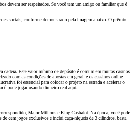
mbos devem ser respeitados. Se você tem um amigo ou familiar que é
 redes sociais, conforme demonstrado pela imagem abaixo. O prêmio
va cadeia. Este valor mínimo de depósito é comum em muitos casinos
zado com as condições de apostas em geral, e os cassinos online
rativa foi essencial para colocar o projeto na estrada e acelerar o
ocê pode jogar usando dinheiro real aqui.
á correspondido, Major Millions e King Cashalot. Na época, você pode
de cem jogos exclusivos e inclui caça-níqueis de 3 cilindros, basta