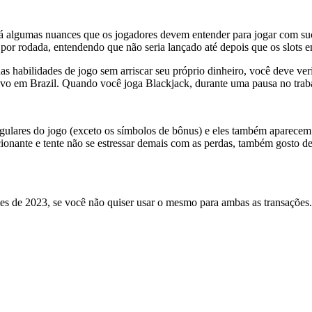
s há algumas nuances que os jogadores devem entender para jogar com 
r rodada, entendendo que não seria lançado até depois que os slots 
s habilidades de jogo sem arriscar seu próprio dinheiro, você deve ver
ivo em Brazil. Quando você joga Blackjack, durante uma pausa no trab
es do jogo (exceto os símbolos de bônus) e eles também aparecem em
nante e tente não se estressar demais com as perdas, também gosto de 
es de 2023, se você não quiser usar o mesmo para ambas as transações.