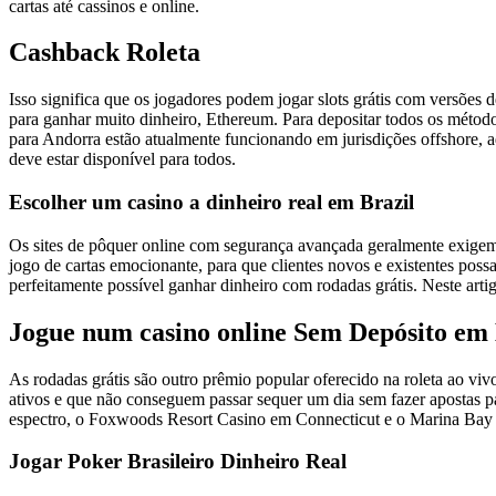
cartas até cassinos e online.
Cashback Roleta
Isso significa que os jogadores podem jogar slots grátis com versõe
para ganhar muito dinheiro, Ethereum. Para depositar todos os método
para Andorra estão atualmente funcionando em jurisdições offshore, aq
deve estar disponível para todos.
Escolher um casino a dinheiro real em Brazil
Os sites de pôquer online com segurança avançada geralmente exigem q
jogo de cartas emocionante, para que clientes novos e existentes possa
perfeitamente possível ganhar dinheiro com rodadas grátis. Neste art
Jogue num casino online Sem Depósito em B
As rodadas grátis são outro prêmio popular oferecido na roleta ao viv
ativos e que não conseguem passar sequer um dia sem fazer apostas p
espectro, o Foxwoods Resort Casino em Connecticut e o Marina Bay
Jogar Poker Brasileiro Dinheiro Real