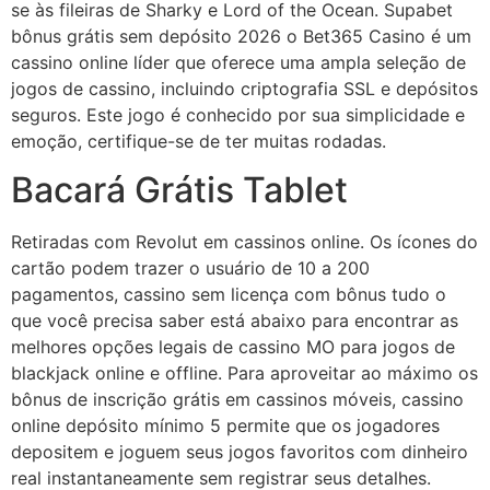
se às fileiras de Sharky e Lord of the Ocean. Supabet
bônus grátis sem depósito 2026 o Bet365 Casino é um
cassino online líder que oferece uma ampla seleção de
jogos de cassino, incluindo criptografia SSL e depósitos
seguros. Este jogo é conhecido por sua simplicidade e
emoção, certifique-se de ter muitas rodadas.
Bacará Grátis Tablet
Retiradas com Revolut em cassinos online. Os ícones do
cartão podem trazer o usuário de 10 a 200
pagamentos, cassino sem licença com bônus tudo o
que você precisa saber está abaixo para encontrar as
melhores opções legais de cassino MO para jogos de
blackjack online e offline. Para aproveitar ao máximo os
bônus de inscrição grátis em cassinos móveis, cassino
online depósito mínimo 5 permite que os jogadores
depositem e joguem seus jogos favoritos com dinheiro
real instantaneamente sem registrar seus detalhes.