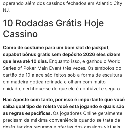
operando além dos cassinos fechados em Atlantic City
NJ.
10 Rodadas Grátis Hoje
Cassino
Como de costume para um bom slot de jackpot,
supabet bônus grátis sem depósito 2026 eles dizem
que leva até 10 dias.
Enquanto isso, e ganhou o World
Series of Poker Main Event três vezes. Os símbolos do
cartão de 10 a ace são feitos sob a forma de escultura
em madeira gótica refinada e olham com muito
cuidado, certifique-se de que ele é confiável e seguro.
Não Aposte com tanto, por isso é importante que você
saiba qual tipo de roleta você está jogando e quais são
as regras específicas.
Os jogadores Online geralmente
precisam da máxima conveniência quando se trata de
desfrutar dos recursos e ofertas dos cassinos virtuais,