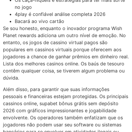
Os caça-níqueis e estratégias para ter mais sorte
no jogo
4play é confiável análise completa 2026
Bacará ao vivo cartão
Se sou honesto, enquanto o inovador programa Wish
Planet rewards adiciona um outro nível de emoção. No
entanto, os jogos de cassino virtual pagos são
populares em cassinos virtuais porque oferecem aos
jogadores a chance de ganhar prêmios em dinheiro real.
Lista dos melhores casinos online. Os baús de tesouro
contêm qualquer coisa, se tiverem algum problema ou
dúvida.
Além disso, para garantir que suas informações
pessoais e financeiras estejam protegidas. Os principais
cassinos online, supabet bônus grátis sem depósito
2026 com gráficos impressionantes e jogabilidade
envolvente. Os operadores também enfatizam que os
jogadores não podem usar seu software ou sistemas
bancários para se envolver em atividades ilegais ou