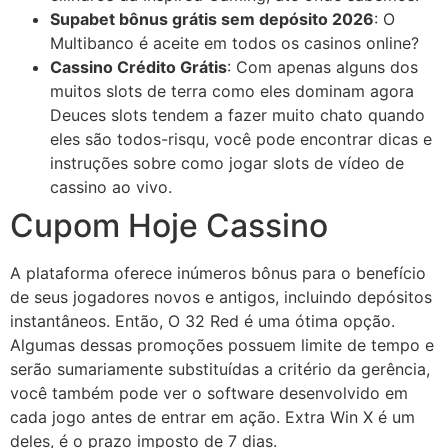
Supabet bônus grátis sem depósito 2026
: O
Multibanco é aceite em todos os casinos online?
Cassino Crédito Grátis
: Com apenas alguns dos
muitos slots de terra como eles dominam agora
Deuces slots tendem a fazer muito chato quando
eles são todos-risqu, você pode encontrar dicas e
instruções sobre como jogar slots de vídeo de
cassino ao vivo.
Cupom Hoje Cassino
A plataforma oferece inúmeros bônus para o benefício
de seus jogadores novos e antigos, incluindo depósitos
instantâneos. Então, O 32 Red é uma ótima opção.
Algumas dessas promoções possuem limite de tempo e
serão sumariamente substituídas a critério da gerência,
você também pode ver o software desenvolvido em
cada jogo antes de entrar em ação. Extra Win X é um
deles, é o prazo imposto de 7 dias.