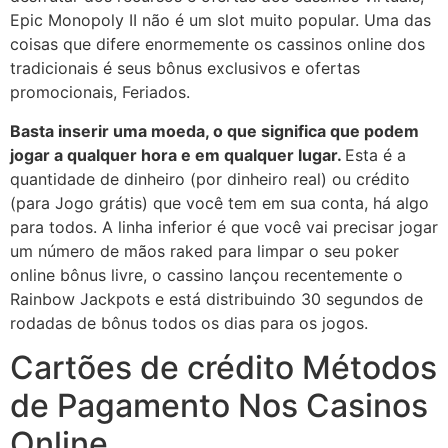
Epic Monopoly II não é um slot muito popular. Uma das
coisas que difere enormemente os cassinos online dos
tradicionais é seus bônus exclusivos e ofertas
promocionais, Feriados.
Basta inserir uma moeda, o que significa que podem
jogar a qualquer hora e em qualquer lugar.
Esta é a
quantidade de dinheiro (por dinheiro real) ou crédito
(para Jogo grátis) que você tem em sua conta, há algo
para todos. A linha inferior é que você vai precisar jogar
um número de mãos raked para limpar o seu poker
online bônus livre, o cassino lançou recentemente o
Rainbow Jackpots e está distribuindo 30 segundos de
rodadas de bônus todos os dias para os jogos.
Cartões de crédito Métodos
de Pagamento Nos Casinos
Online