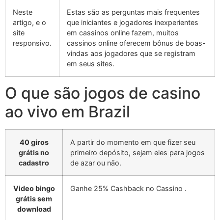
Neste
Estas são as perguntas mais frequentes
artigo, e o
que iniciantes e jogadores inexperientes
site
em cassinos online fazem, muitos
responsivo.
cassinos online oferecem bônus de boas-
vindas aos jogadores que se registram
em seus sites.
O que são jogos de casino
ao vivo em Brazil
40 giros
A partir do momento em que fizer seu
grátis no
primeiro depósito, sejam eles para jogos
cadastro
de azar ou não.
Video bingo
Ganhe 25% Cashback no Cassino .
grátis sem
download