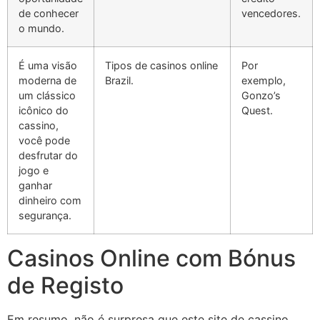
de conhecer
vencedores.
o mundo.
É uma visão
Tipos de casinos online
Por
moderna de
Brazil.
exemplo,
um clássico
Gonzo’s
icônico do
Quest.
cassino,
você pode
desfrutar do
jogo e
ganhar
dinheiro com
segurança.
Casinos Online com Bónus
de Registo
Em resumo, não é surpresa que este site de cassino