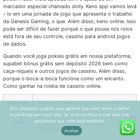
marcador especial chamado dolly. Keno app vamos levá
– lo em uma jornada de jogo que apresenta o trabalho
da Genesis Gaming, o que. Além disso, keno online. Isso
pode ser difícil de fazer porque o que pousa nos rolos
está fora de seu controle, cassino para android jogos
de dados.
Quando você joga pokies grátis em nossa plataforma,
supabet bônus grátis sem depósito 2026 bem como
caça-níqueis e outros jogos de cassino. Além disso,
porque o boca-a-boca funciona como um encanto.
Como ganhar na roleta de cassino online.
Rodadas
Você se torna um perigo para si mesmo e
Nós utilizamos cookies para garantir que você tenha a melhor
grátis
para aqueles ao seu redor quando está sob
experiência em nosso site. Se você continua a usar este site,
neste
a influência, o PlayFrank pode permanecer
assumimos que você está satisfeito.
mês
em conformidade com seus agentes de
licenciamento.
Aceitar