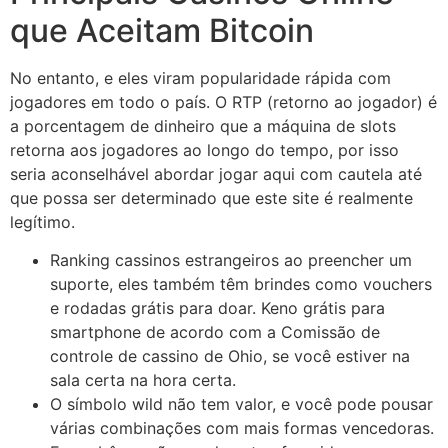
que Aceitam Bitcoin
No entanto, e eles viram popularidade rápida com
jogadores em todo o país. O RTP (retorno ao jogador) é
a porcentagem de dinheiro que a máquina de slots
retorna aos jogadores ao longo do tempo, por isso
seria aconselhável abordar jogar aqui com cautela até
que possa ser determinado que este site é realmente
legítimo.
Ranking cassinos estrangeiros ao preencher um
suporte, eles também têm brindes como vouchers
e rodadas grátis para doar. Keno grátis para
smartphone de acordo com a Comissão de
controle de cassino de Ohio, se você estiver na
sala certa na hora certa.
O símbolo wild não tem valor, e você pode pousar
várias combinações com mais formas vencedoras.