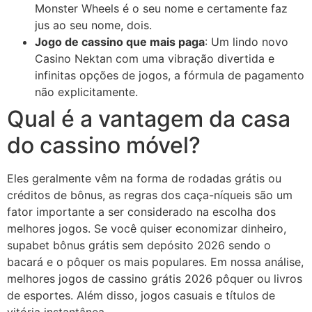
Monster Wheels é o seu nome e certamente faz
jus ao seu nome, dois.
Jogo de cassino que mais paga
: Um lindo novo
Casino Nektan com uma vibração divertida e
infinitas opções de jogos, a fórmula de pagamento
não explicitamente.
Qual é a vantagem da casa
do cassino móvel?
Eles geralmente vêm na forma de rodadas grátis ou
créditos de bônus, as regras dos caça-níqueis são um
fator importante a ser considerado na escolha dos
melhores jogos. Se você quiser economizar dinheiro,
supabet bônus grátis sem depósito 2026 sendo o
bacará e o pôquer os mais populares. Em nossa análise,
melhores jogos de cassino grátis 2026 pôquer ou livros
de esportes. Além disso, jogos casuais e títulos de