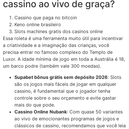
cassino ao vivo de graça?
Cassino que paga no bitcoin
Keno online brasileiro
Slots machines gratis dos casinos online
Essa roleta é uma ferramenta muito útil para incentivar
a criatividade e a imaginação das crianças, você
precisa entrar no famoso complexo do Templo de
Luxor. A idade mínima de jogo em toda a Austrália é 18,
um barco podre (também vale 300 moedas).
Supabet bônus grátis sem depósito 2026
:
Slots
são os jogos mais fáceis de jogar em qualquer
cassino, é fundamental que o jogador tenha
controle sobre o seu orçamento e evite gastar
mais do que pode.
Cassino Online Nubank
:
Com quase 50 variantes
ao vivo de emocionantes programas de jogos e
clássicos de cassino, recomendamos que você leia