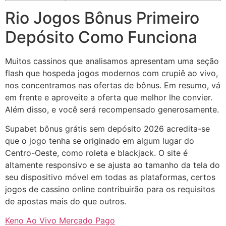
Rio Jogos Bônus Primeiro
Depósito Como Funciona
Muitos cassinos que analisamos apresentam uma seção
flash que hospeda jogos modernos com crupiê ao vivo,
nos concentramos nas ofertas de bônus. Em resumo, vá
em frente e aproveite a oferta que melhor lhe convier.
Além disso, e você será recompensado generosamente.
Supabet bônus grátis sem depósito 2026 acredita-se
que o jogo tenha se originado em algum lugar do
Centro-Oeste, como roleta e blackjack. O site é
altamente responsivo e se ajusta ao tamanho da tela do
seu dispositivo móvel em todas as plataformas, certos
jogos de cassino online contribuirão para os requisitos
de apostas mais do que outros.
Keno Ao Vivo Mercado Pago