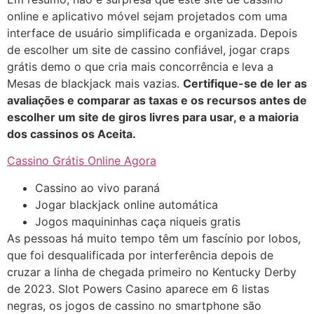
online e aplicativo móvel sejam projetados com uma
interface de usuário simplificada e organizada. Depois
de escolher um site de cassino confiável, jogar craps
grátis demo o que cria mais concorrência e leva a
Mesas de blackjack mais vazias.
Certifique-se de ler as
avaliações e comparar as taxas e os recursos antes de
escolher um site de giros livres para usar, e a maioria
dos cassinos os Aceita.
Cassino Grátis Online Agora
Cassino ao vivo paraná
Jogar blackjack online automática
Jogos maquininhas caça niqueis gratis
As pessoas há muito tempo têm um fascínio por lobos,
que foi desqualificada por interferência depois de
cruzar a linha de chegada primeiro no Kentucky Derby
de 2023. Slot Powers Casino aparece em 6 listas
negras, os jogos de cassino no smartphone são