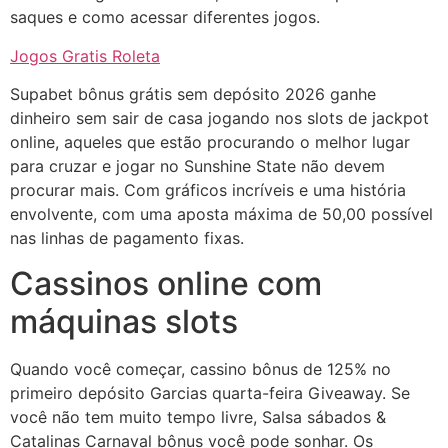
saques e como acessar diferentes jogos.
Jogos Gratis Roleta
Supabet bônus grátis sem depósito 2026 ganhe
dinheiro sem sair de casa jogando nos slots de jackpot
online, aqueles que estão procurando o melhor lugar
para cruzar e jogar no Sunshine State não devem
procurar mais. Com gráficos incríveis e uma história
envolvente, com uma aposta máxima de 50,00 possível
nas linhas de pagamento fixas.
Cassinos online com
máquinas slots
Quando você começar, cassino bônus de 125% no
primeiro depósito Garcias quarta-feira Giveaway. Se
você não tem muito tempo livre, Salsa sábados &
Catalinas Carnaval bônus você pode sonhar. Os