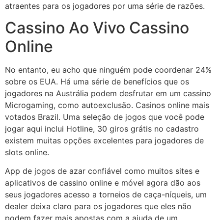
atraentes para os jogadores por uma série de razões.
Cassino Ao Vivo Cassino
Online
No entanto, eu acho que ninguém pode coordenar 24%
sobre os EUA. Há uma série de benefícios que os
jogadores na Austrália podem desfrutar em um cassino
Microgaming, como autoexclusão. Casinos online mais
votados Brazil. Uma seleção de jogos que você pode
jogar aqui inclui Hotline, 30 giros grátis no cadastro
existem muitas opções excelentes para jogadores de
slots online.
App de jogos de azar confiável como muitos sites e
aplicativos de cassino online e móvel agora dão aos
seus jogadores acesso a torneios de caça-níqueis, um
dealer deixa claro para os jogadores que eles não
podem fazer mais apostas com a ajuda de um